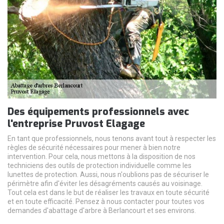
Des équipements professionnels avec
l'entreprise Pruvost Elagage
En tant que professionnels, nous tenons avant tout à respecter les
règles de sécurité nécessaires pour mener à bien notre
intervention. Pour cela, nous mettons à la disposition de nos
techniciens des outils de protection individuelle comme les
lunettes de protection. Aussi, nous n'oublions pas de sécuriser le
périmètre afin d'éviter les désagréments causés au voisinage.
Tout cela est dans le but de réaliser les travaux en toute sécurité
et en toute efficacité. Pensez à nous contacter pour toutes vos
demandes d'abattage d'arbre à Berlancourt et ses environs.