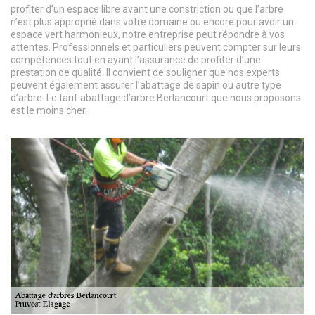
profiter d’un espace libre avant une constriction ou que l’arbre
n’est plus approprié dans votre domaine ou encore pour avoir un
espace vert harmonieux, notre entreprise peut répondre à vos
attentes. Professionnels et particuliers peuvent compter sur leurs
compétences tout en ayant l’assurance de profiter d’une
prestation de qualité. Il convient de souligner que nos experts
peuvent également assurer l’abattage de sapin ou autre type
d’arbre. Le tarif abattage d’arbre Berlancourt que nous proposons
est le moins cher.