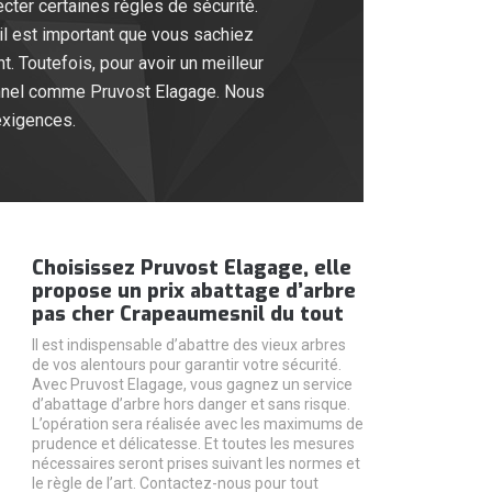
ter certaines règles de sécurité.
 il est important que vous sachiez
. Toutefois, pour avoir un meilleur
ionnel comme Pruvost Elagage. Nous
exigences.
Choisissez Pruvost Elagage, elle
propose un prix abattage d’arbre
pas cher Crapeaumesnil du tout
Il est indispensable d’abattre des vieux arbres
de vos alentours pour garantir votre sécurité.
Avec Pruvost Elagage, vous gagnez un service
d’abattage d’arbre hors danger et sans risque.
L’opération sera réalisée avec les maximums de
prudence et délicatesse. Et toutes les mesures
nécessaires seront prises suivant les normes et
le règle de l’art. Contactez-nous pour tout