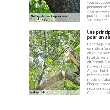
vous proposons 
personnalisé et
vous engage en 
pas à remplir 
sur notre site.
Les princi
pour un ab
L'abattage d'ar
consiste à fai
on veut le mett
l'état de vos a
différents. Aut
moyen de procé
Aujourd'hui, il
matériels comm
machine d'aba
Elagage dispos
répondre à vos
Crapeaumesnil 