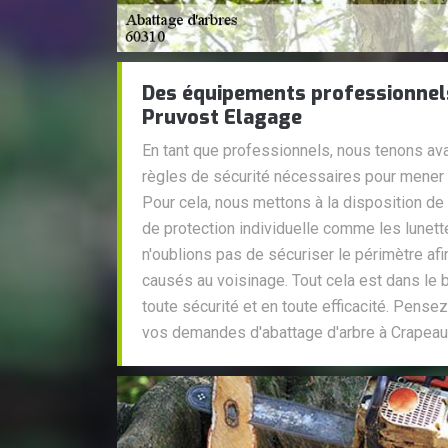
Des équipements professionnels
Pruvost Elagage
En tant que professionnels, nous tenons ava
règles de sécurité nécessaires pour mener à
Pour cela, nous mettons à la disposition de
de protection individuelle comme les lunett
n'oublions pas de sécuriser le périmètre af
causés au voisinage. Tout cela est dans le b
toute sécurité et en toute efficacité. Pense
vos demandes d'abattage d'arbre à Crapeau