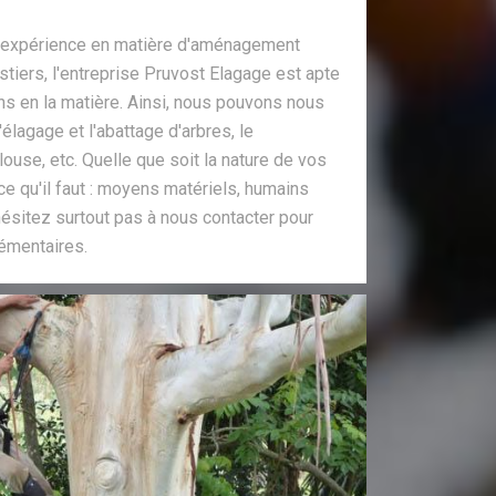
d'expérience en matière d'aménagement
stiers, l'entreprise Pruvost Elagage est apte
ns en la matière. Ainsi, nous pouvons nous
l'élagage et l'abattage d'arbres, le
ouse, etc. Quelle que soit la nature de vos
e qu'il faut : moyens matériels, humains
'hésitez surtout pas à nous contacter pour
émentaires.