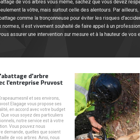
abattage de vos arbres vous même, sachez que vous devez respec
ulement la vôtre, mais surtout celle des alentours. Par ailleurs,
abattage comme la tronçonneuse pour éviter les risques d'accident
aux normes, il est vivement souhaité de faire appel à un profess
ous assurer une intervention sur mesure et à la hauteur de vos 
'abattage d'arbre
ec l'entreprise Pruvost
Crapeaumesnil et ses environs,
ruvost Elagage vous propose ses
alité, en accord avec votre budget
. Que vous soyez des particuliers
onnels, notre service est à votre
ition. Vous pouvez nous
e demande, quelles que soient
taille de vos arbres. Ainsi, nous