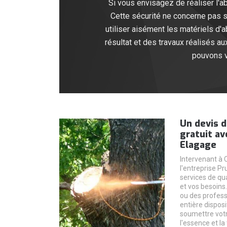
Si vous envisagez de réaliser l'
Cette sécurité ne concerne pas se
utiliser aisément les matériels d'
résultat et des travaux réalisés 
pouvons v
Un devis d
gratuit av
Elagage
Intervenant à 
l'entreprise P
services de qu
et vos besoins
ou des professi
entière dispos
soumettre votr
l'essence et la 