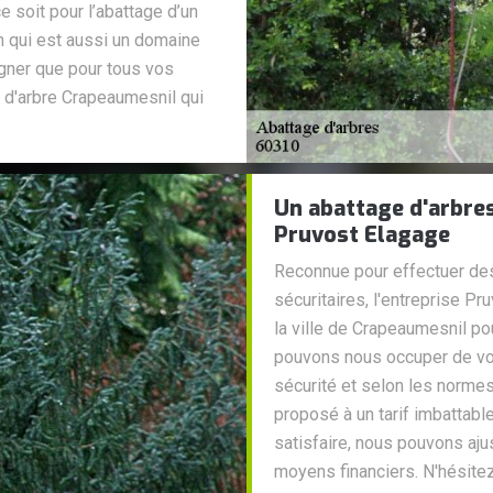
e soit pour l’abattage d’un
in qui est aussi un domaine
igner que pour tous vos
 d'arbre Crapeaumesnil qui
Un abattage d'arbres
Pruvost Elagage
Reconnue pour effectuer des 
sécuritaires, l'entreprise P
la ville de Crapeaumesnil po
pouvons nous occuper de vos
sécurité et selon les normes
proposé à un tarif imbattable
satisfaire, nous pouvons aju
moyens financiers. N'hésit