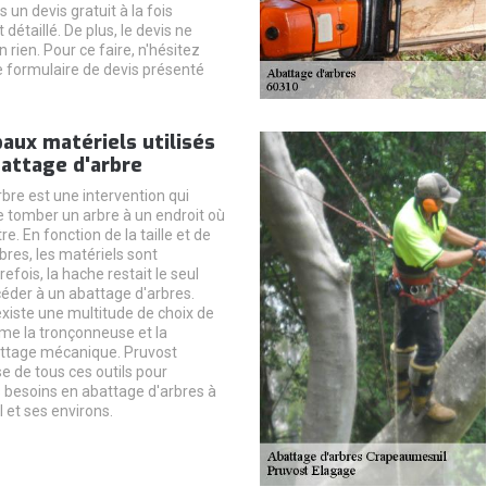
un devis gratuit à la fois
 détaillé. De plus, le devis ne
rien. Pour ce faire, n'hésitez
le formulaire de devis présenté
paux matériels utilisés
attage d'arbre
bre est une intervention qui
re tomber un arbre à un endroit où
re. En fonction de la taille et de
rbres, les matériels sont
refois, la hache restait le seul
der à un abattage d'arbres.
 existe une multitude de choix de
e la tronçonneuse et la
ttage mécanique. Pruvost
e de tous ces outils pour
 besoins en abattage d'arbres à
et ses environs.