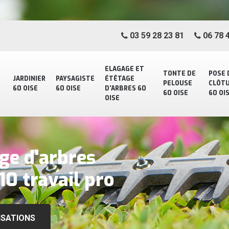
03 59 28 23 81
06 78 4
ELAGAGE ET
TONTE DE
POSE 
JARDINIER
PAYSAGISTE
ÉTÊTAGE
PELOUSE
CLÔT
60 OISE
60 OISE
D'ARBRES 60
60 OISE
60 OI
OISE
ge d'arbres
0 travail pro
ISATIONS