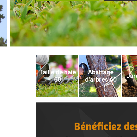
Taille de haie
Abattage
Jar
60
d'arbres 60
Bénéficiez de