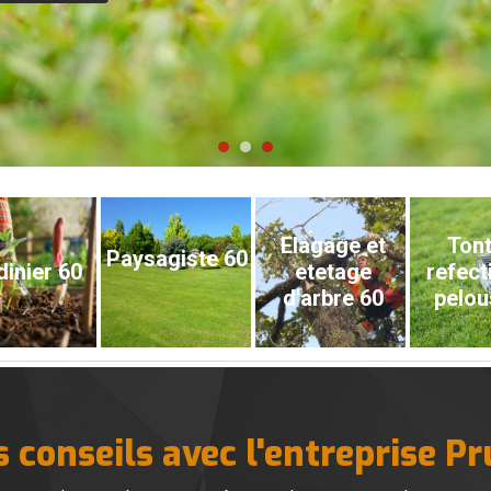
Elagage et
Tont
Paysagiste 60
dinier 60
etetage
refect
d'arbre 60
pelou
s conseils avec l'entreprise P