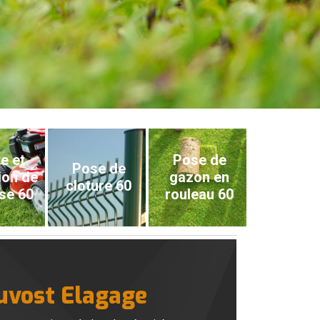
e et
Pose de
Pose de
ion de
gazon en
cloture 60
se 60
rouleau 60
ruvost Elagage