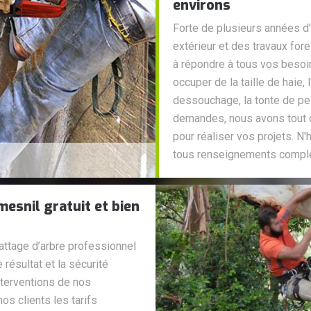
environs
Forte de plusieurs années 
extérieur et des travaux fore
à répondre à tous vos besoi
occuper de la taille de haie, 
dessouchage, la tonte de pel
demandes, nous avons tout c
pour réaliser vos projets. N
tous renseignements compl
esnil gratuit et bien
battage d’arbre professionnel
résultat et la sécurité
interventions de nos
s clients les tarifs