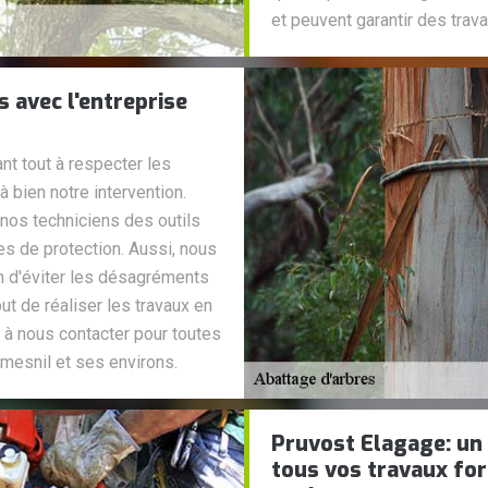
et peuvent garantir des trav
 avec l'entreprise
nt tout à respecter les
 bien notre intervention.
 nos techniciens des outils
es de protection. Aussi, nous
in d'éviter les désagréments
ut de réaliser les travaux en
z à nous contacter pour toutes
mesnil et ses environs.
Pruvost Elagage: un
tous vos travaux for