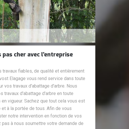
 pas cher avec l'entreprise
travaux fiables, de qualité et entièrement
ruvost Elagage vous rend service dans toute
ur vos travaux d'abattage d'arbre. Nous
 travaux d'abattage d'arbre en toute
 en vigueur. Sachez que tout cela vous est
 et à la portée de tous. Afin de vous
ster notre intervention en fonction de vos
ez pas à nous soumettre votre demande de