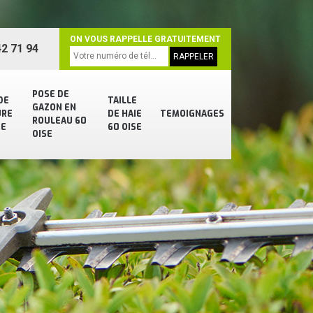
ON VOUS RAPPELLE GRATUITEMENT
2 71 94
POSE DE
DE
TAILLE
GAZON EN
URE
DE HAIE
TEMOIGNAGES
ROULEAU 60
SE
60 OISE
OISE