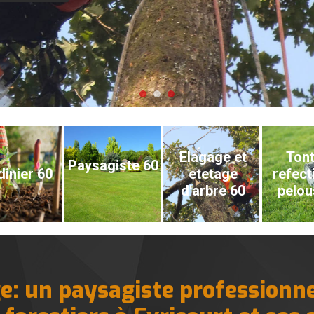
Elagage et
Tont
Paysagiste 60
dinier 60
etetage
refect
d'arbre 60
pelou
e: un paysagiste professionne