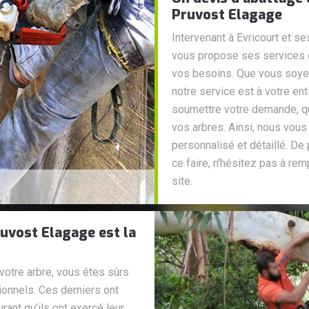
Pruvost Elagage
Intervenant à Evricourt et se
vous propose ses services d
vos besoins. Que vous soyez
notre service est à votre en
soumettre votre demande, que
vos arbres. Ainsi, nous vous
personnalisé et détaillé. De
ce faire, n'hésitez pas à rem
site.
ruvost Elagage est la
votre arbre, vous êtes sûrs
ionnels. Ces derniers ont
ant qu’ils ont exercé leur