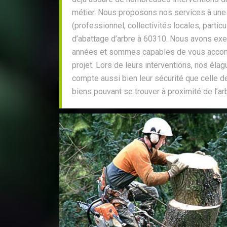
métier. Nous proposons nos services à une 
(professionnel, collectivités locales, particu
d’abattage d’arbre à 60310. Nous avons e
années et sommes capables de vous accomp
projet. Lors de leurs interventions, nos él
compte aussi bien leur sécurité que celle 
biens pouvant se trouver à proximité de l’arb