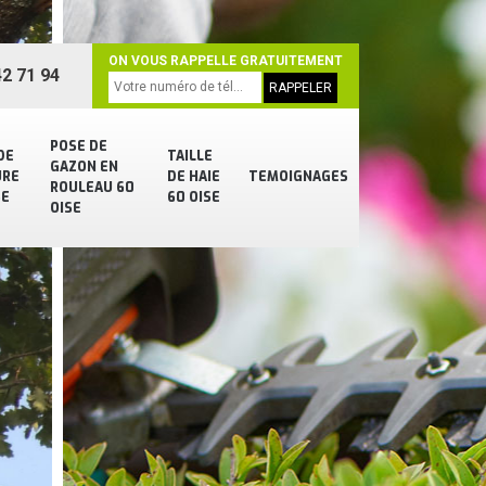
ON VOUS RAPPELLE GRATUITEMENT
2 71 94
POSE DE
DE
TAILLE
GAZON EN
URE
DE HAIE
TEMOIGNAGES
ROULEAU 60
SE
60 OISE
OISE