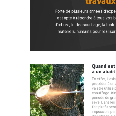
travaux 
Forte de plusieurs années d'expér
est apte à répondre à tous vos be
d'arbres, le dessouchage, la tonte
matériels, humains pour réalise
Quand est-
à un abatt
En effet, il ex
procéder à un a
va être utilisé
chauffage. Ains
période de gra
sève. Dans les
fait plutôt pend
impossible pen