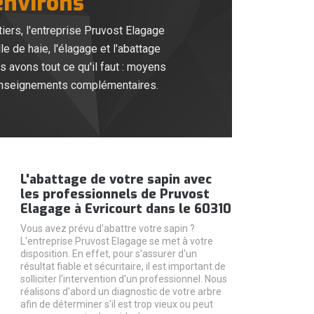
 environs
iers, l'entreprise Pruvost Elagage
e de haie, l'élagage et l'abattage
s avons tout ce qu'il faut : moyens
 renseignements complémentaires.
L'abattage de votre sapin avec
les professionnels de Pruvost
Elagage à Evricourt dans le 60310
Vous avez prévu d'abattre votre sapin ?
L'entreprise Pruvost Elagage se met à votre
disposition. En effet, pour s'assurer d'un
résultat fiable et sécuritaire, il est important de
solliciter l'intervention d'un professionnel. Nous
réalisons d'abord un diagnostic de votre arbre
afin de déterminer s'il est trop vieux ou peut