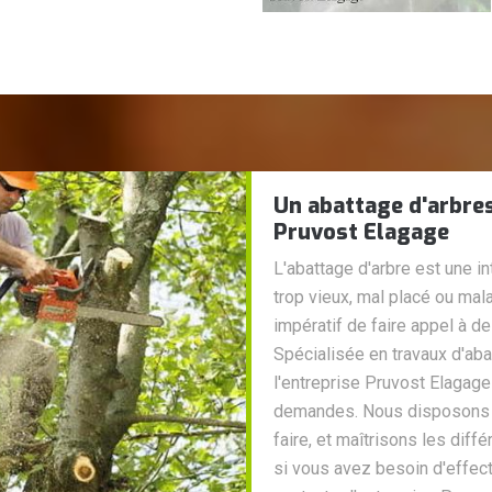
Un abattage d'arbres
Pruvost Elagage
L'abattage d'arbre est une i
trop vieux, mal placé ou mala
impératif de faire appel à 
Spécialisée en travaux d'abat
l'entreprise Pruvost Elagage
demandes. Nous disposons 
faire, et maîtrisons les diff
si vous avez besoin d'effect