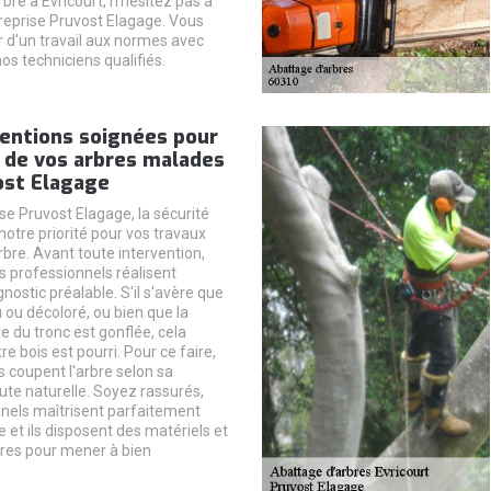
bre à Evricourt, n'hésitez pas à
treprise Pruvost Elagage. Vous
r d'un travail aux normes avec
nos techniciens qualifiés.
ventions soignées pour
 de vos arbres malades
ost Elagage
se Pruvost Elagage, la sécurité
notre priorité pour vos travaux
bre. Avant toute intervention,
 professionnels réalisent
nostic préalable. S'il s'avère que
 ou décoloré, ou bien que la
re du tronc est gonflée, cela
re bois est pourri. Pour ce faire,
s coupent l'arbre selon sa
ute naturelle. Soyez rassurés,
nels maîtrisent parfaitement
 et ils disposent des matériels et
ires pour mener à bien