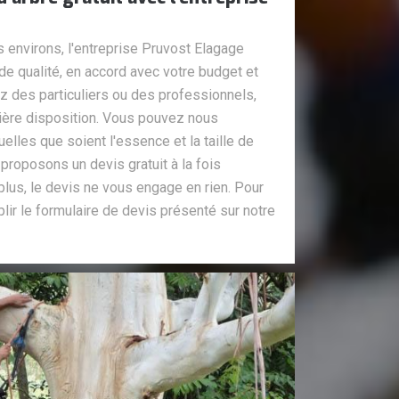
s environs, l'entreprise Pruvost Elagage
e qualité, en accord avec votre budget et
 des particuliers ou des professionnels,
tière disposition. Vous pouvez nous
lles que soient l'essence et la taille de
 proposons un devis gratuit à la fois
 plus, le devis ne vous engage en rien. Pour
plir le formulaire de devis présenté sur notre