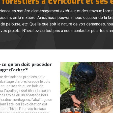
forestiers à Evricourt et ses
ience en matière d'aménagement extérieur et des travaux forest
soins en la matière. Ainsi, nous pouvons nous occuper de la taill
 de pelouse, etc. Quelle que soit la nature de vos demandes, nou
r vos projets. N'hésitez surtout pas à nous contacter pour tous
ce qu'on doit procéder
age d'arbre?
iste des saisons propices pour
battage d'arbre, lorsque le bois
 par une scierie ou en bois de
i, l'abattage doit être réalisé en
nds froids ou un abattage hors
 hautes montagnes, l'abattage se
ant l'été, car l'exploitation est
dant l'hiver. Pour vos travaux