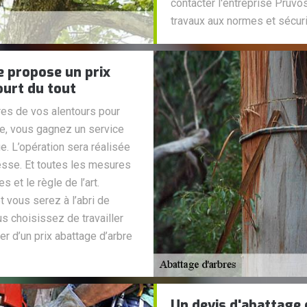
contacter l'entreprise Pruvo
travaux aux normes et sécuri
e propose un prix
ourt du tout
bres de vos alentours pour
ge, vous gagnez un service
e. L’opération sera réalisée
sse. Et toutes les mesures
 et le règle de l’art.
t vous serez à l’abri de
s choisissez de travailler
r d’un prix abattage d’arbre
Un devis d'abattage d