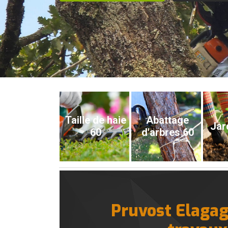
Taille de haie
Abattage
Jar
60
d'arbres 60
Pruvost Elagag