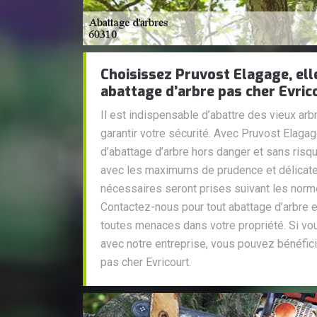
Choisissez Pruvost Elagage, ell
abattage d’arbre pas cher Evric
Il est indispensable d’abattre des vieux ar
garantir votre sécurité. Avec Pruvost Elaga
d’abattage d’arbre hors danger et sans risqu
avec les maximums de prudence et délicate
nécessaires seront prises suivant les normes
Contactez-nous pour tout abattage d’arbre e
toutes menaces dans votre propriété. Si vou
avec notre entreprise, vous pouvez bénéficie
pas cher Evricourt.