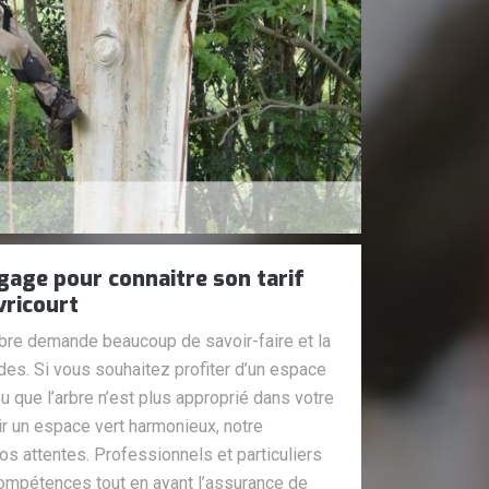
gage pour connaitre son tarif
vricourt
 arbre demande beaucoup de savoir-faire et la
des. Si vous souhaitez profiter d’un espace
ou que l’arbre n’est plus approprié dans votre
r un espace vert harmonieux, notre
os attentes. Professionnels et particuliers
ompétences tout en ayant l’assurance de