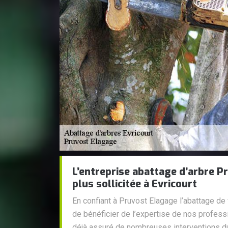
L’entreprise abattage d’arbre P
plus sollicitée à Evricourt
En confiant à Pruvost Elagage l’abattage de 
de bénéficier de l’expertise de nos profess
déjà assuré de nombreuses interventions dur