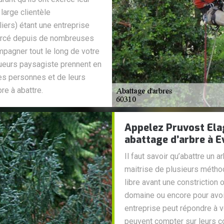
large clientèle
liers) étant une entreprise
xercé depuis de nombreuses
agner tout le long de votre
agueurs paysagiste prennent en
des personnes et de leurs
re à abattre.
Appelez Pruvost Ela
abattage d’arbre à E
Il faut savoir qu’abattre un
maitrise de plusieurs métho
libre avant une constriction 
domaine ou encore pour avoi
entreprise peut répondre à v
peuvent compter sur leurs c