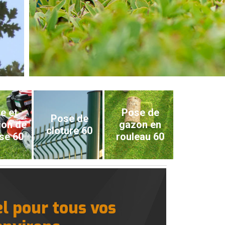
e et
Pose de
Pose de
ion de
gazon en
cloture 60
se 60
rouleau 60
l pour tous vos