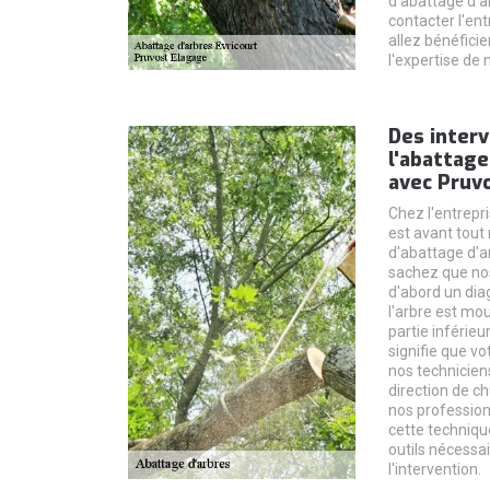
d'abattage d'ar
contacter l'en
allez bénéficie
l'expertise de 
Des inter
l'abattage
avec Pruv
Chez l'entrepri
est avant tout 
d'abattage d'ar
sachez que nos
d'abord un diag
l'arbre est mou
partie inférieu
signifie que vot
nos technicien
direction de ch
nos profession
cette technique
outils nécessa
l'intervention.