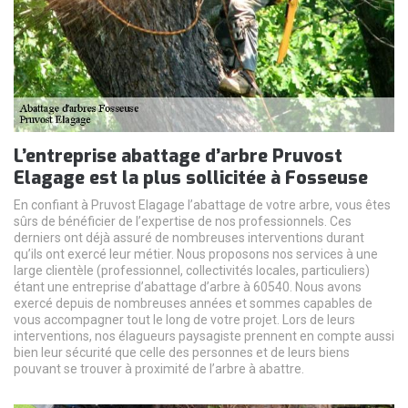
L’entreprise abattage d’arbre Pruvost
Elagage est la plus sollicitée à Fosseuse
En confiant à Pruvost Elagage l’abattage de votre arbre, vous êtes
sûrs de bénéficier de l’expertise de nos professionnels. Ces
derniers ont déjà assuré de nombreuses interventions durant
qu’ils ont exercé leur métier. Nous proposons nos services à une
large clientèle (professionnel, collectivités locales, particuliers)
étant une entreprise d’abattage d’arbre à 60540. Nous avons
exercé depuis de nombreuses années et sommes capables de
vous accompagner tout le long de votre projet. Lors de leurs
interventions, nos élagueurs paysagiste prennent en compte aussi
bien leur sécurité que celle des personnes et de leurs biens
pouvant se trouver à proximité de l’arbre à abattre.