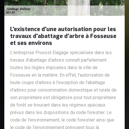
L'existence d'une autorisation pour les
travaux d'abattage d'arbre à Fosseuse
et ses environs
L'entreprise Pruvost Elagage spécialisée dans les
travaux d'abattage d'arbres connaît parfaitement
toutes les règles imposées dans la ville de
Fosseuse en la matière. En effet, l'autorisation de
toute coupe d'arbres à l'exception de l'abattage
d'arbres pour consommation domestique et rurale de
son propriétaire est obligatoire pour tout propriétaire
de forêt se trouvant dans les régimes spéciaux
prévus dans les dispositions du code forestier. Le
code de l'environnement, le code forestier ainsi que
le code de l'environnement prévoient tous la