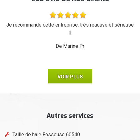
'a
Je recommande cette entreprise, très réactive et sérieuse
L
r,
!!
d
ux,
il
De Marine Pr
VOIR PLUS
Autres services
Taille de haie Fosseuse 60540