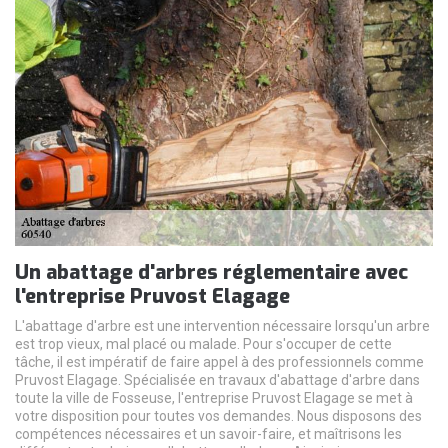
Un abattage d'arbres réglementaire avec
l'entreprise Pruvost Elagage
L'abattage d'arbre est une intervention nécessaire lorsqu'un arbre
est trop vieux, mal placé ou malade. Pour s'occuper de cette
tâche, il est impératif de faire appel à des professionnels comme
Pruvost Elagage. Spécialisée en travaux d'abattage d'arbre dans
toute la ville de Fosseuse, l'entreprise Pruvost Elagage se met à
votre disposition pour toutes vos demandes. Nous disposons des
compétences nécessaires et un savoir-faire, et maîtrisons les