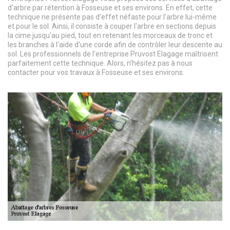
d'arbre par rétention à Fosseuse et ses environs. En effet, cette
technique ne présente pas d'effet néfaste pour l'arbre lui-même
et pour le sol. Ainsi, il consiste à couper l'arbre en sections depuis
la cime jusqu'au pied, tout en retenant les morceaux de tronc et
les branches à l'aide d'une corde afin de contrôler leur descente au
sol. Les professionnels de l'entreprise Pruvost Elagage maîtrisent
parfaitement cette technique. Alors, n'hésitez pas à nous
contacter pour vos travaux à Fosseuse et ses environs.