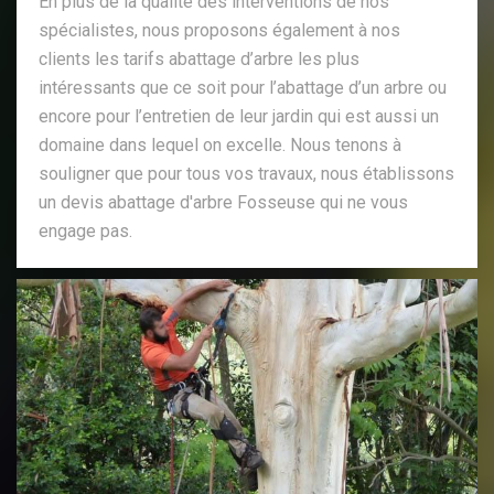
En plus de la qualité des interventions de nos
spécialistes, nous proposons également à nos
clients les tarifs abattage d’arbre les plus
intéressants que ce soit pour l’abattage d’un arbre ou
encore pour l’entretien de leur jardin qui est aussi un
domaine dans lequel on excelle. Nous tenons à
souligner que pour tous vos travaux, nous établissons
un devis abattage d'arbre Fosseuse qui ne vous
engage pas.