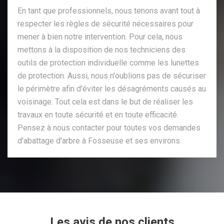
En tant que professionnels, nous tenons avant tout à
respecter les règles de sécurité nécessaires pour
mener à bien notre intervention. Pour cela, nous
mettons à la disposition de nos techniciens des
outils de protection individuelle comme les lunettes
de protection. Aussi, nous n'oublions pas de sécuriser
le périmètre afin d'éviter les désagréments causés au
voisinage. Tout cela est dans le but de réaliser les
travaux en toute sécurité et en toute efficacité.
Pensez à nous contacter pour toutes vos demandes
d'abattage d'arbre à Fosseuse et ses environs.
Les avis de nos clients