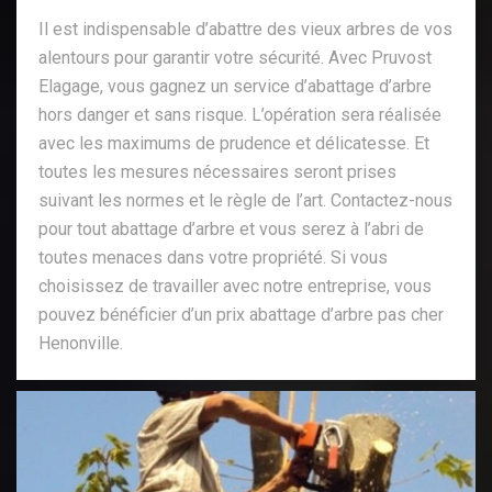
Il est indispensable d’abattre des vieux arbres de vos
alentours pour garantir votre sécurité. Avec Pruvost
Elagage, vous gagnez un service d’abattage d’arbre
hors danger et sans risque. L’opération sera réalisée
avec les maximums de prudence et délicatesse. Et
toutes les mesures nécessaires seront prises
suivant les normes et le règle de l’art. Contactez-nous
pour tout abattage d’arbre et vous serez à l’abri de
toutes menaces dans votre propriété. Si vous
choisissez de travailler avec notre entreprise, vous
pouvez bénéficier d’un prix abattage d’arbre pas cher
Henonville.