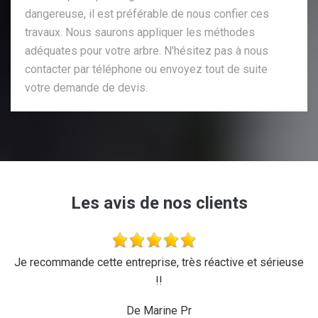
dangereuse, il est préférable de nous confier ces
travaux. Nous saurons appliquer les méthodes
adéquates pour votre arbre. N'hésitez pas à nous
contacter par téléphone ou envoyez tout de suite
votre demande de devis.
Les avis de nos clients
'a
Je recommande cette entreprise, très réactive et sérieuse
L
r,
!!
d
ux,
il
De Marine Pr