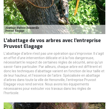
L'abattage de vos arbres avec l'entreprise
Pruvost Elagage
L'abattage d'arbre n'est pas une opération qui s'improvise. Il s'agit
en effet d'une intervention délicate et à la fois dangereuse,
nécessitant le respect de certaines règles de sécurité, ainsi qu'un
savoir-faire particulier. Par ailleurs, chaque arbre est différent et
donc les techniques d'abattage varient en fonction de leur taille et
de leur hauteur, et l'essence de l'arbre. Spécialisée en abattage
d'arbres dans toute la ville de Henonville, l'entreprise Pruvost
Elagage vous rend service. Nous avons les équipements
nécessaires pour exécuter vos travaux dans les règles de
l'horticole.