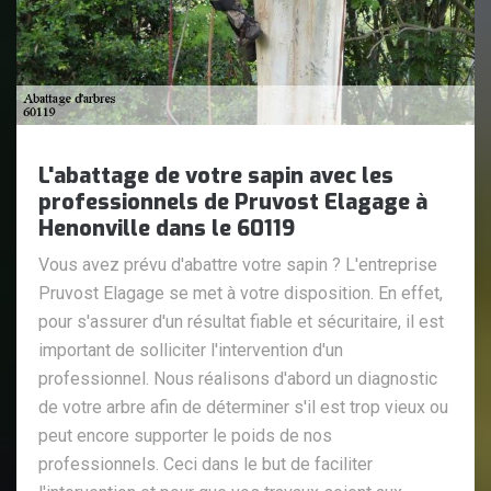
L'abattage de votre sapin avec les
professionnels de Pruvost Elagage à
Henonville dans le 60119
Vous avez prévu d'abattre votre sapin ? L'entreprise
Pruvost Elagage se met à votre disposition. En effet,
pour s'assurer d'un résultat fiable et sécuritaire, il est
important de solliciter l'intervention d'un
professionnel. Nous réalisons d'abord un diagnostic
de votre arbre afin de déterminer s'il est trop vieux ou
peut encore supporter le poids de nos
professionnels. Ceci dans le but de faciliter