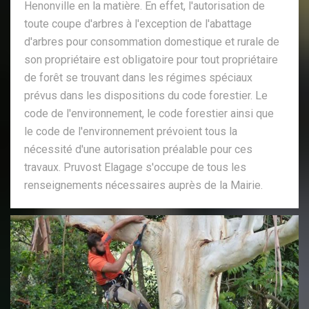
Henonville en la matière. En effet, l'autorisation de
toute coupe d'arbres à l'exception de l'abattage
d'arbres pour consommation domestique et rurale de
son propriétaire est obligatoire pour tout propriétaire
de forêt se trouvant dans les régimes spéciaux
prévus dans les dispositions du code forestier. Le
code de l'environnement, le code forestier ainsi que
le code de l'environnement prévoient tous la
nécessité d'une autorisation préalable pour ces
travaux. Pruvost Elagage s'occupe de tous les
renseignements nécessaires auprès de la Mairie.