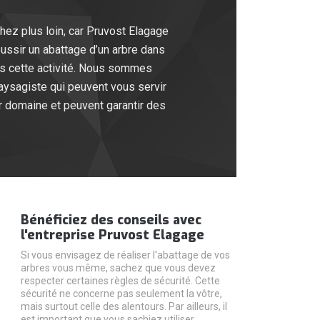
chez plus loin, car Pruvost Elagage
ussir un abattage d’un arbre dans
ans cette activité. Nous sommes
ysagiste qui peuvent vous servir
ur domaine et peuvent garantir des
Bénéficiez des conseils avec
l'entreprise Pruvost Elagage
Si vous envisagez de réaliser l'abattage de vos
arbres vous même, sachez que vous devez
respecter certaines règles de sécurité. Cette
sécurité ne concerne pas seulement la vôtre,
mais surtout celle des alentours. Par ailleurs, il
est important que vous sachiez utiliser