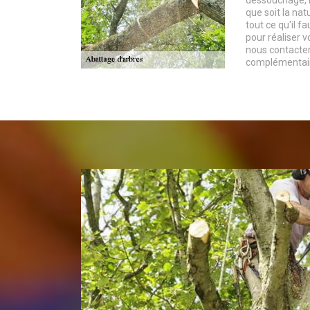
dessouchage, l
que soit la na
tout ce qu'il f
pour réaliser v
nous contacte
complémentair