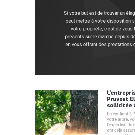
Si votre but est de trouver un éla
peut mettre à votre disposition 
votre propriété, c’est de vous
présents sur le marché depuis d
en vous offrant des prestations d
L’entrepri
Pruvost El
sollicitée
En confiant à 
votre arbre, vo
l’expertise de 
ont déjà assur