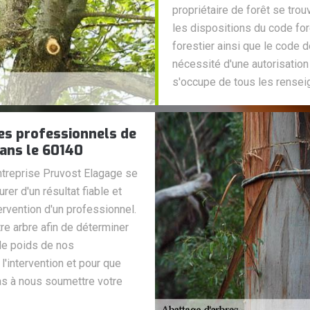
propriétaire de forêt se tr
les dispositions du code for
forestier ainsi que le code 
nécessité d'une autorisation
s'occupe de tous les rensei
les professionnels de
ans le 60140
ntreprise Pruvost Elagage se
rer d'un résultat fiable et
ntervention d'un professionnel.
re arbre afin de déterminer
 le poids de nos
 l'intervention et pour que
as à nous soumettre votre