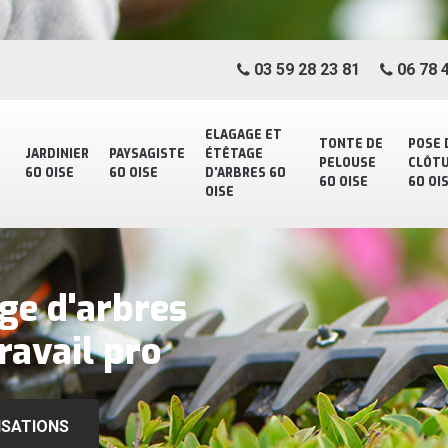
03 59 28 23 81
06 78 4
ELAGAGE ET
TONTE DE
POSE 
JARDINIER
PAYSAGISTE
ÉTÊTAGE
PELOUSE
CLÔT
60 OISE
60 OISE
D'ARBRES 60
60 OISE
60 OI
OISE
ge d'arbres
ravail pro
ISATIONS