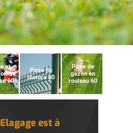
e et
Pose de
Pose de
ion de
gazon en
cloture 60
se 60
rouleau 60
 Elagage est à