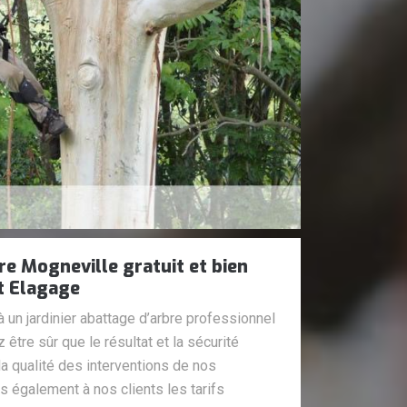
re Mogneville gratuit et bien
t Elagage
à un jardinier abattage d’arbre professionnel
être sûr que le résultat et la sécurité
la qualité des interventions de nos
 également à nos clients les tarifs