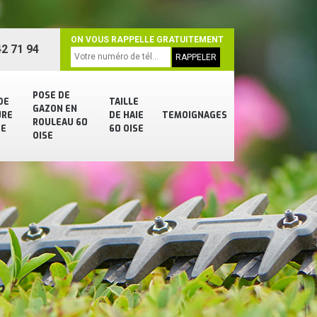
ON VOUS RAPPELLE GRATUITEMENT
2 71 94
POSE DE
DE
TAILLE
GAZON EN
URE
DE HAIE
TEMOIGNAGES
ROULEAU 60
SE
60 OISE
OISE