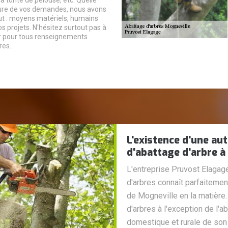
a tonte de pelouse, etc. Quelle
ture de vos demandes, nous avons
aut : moyens matériels, humains
os projets. N'hésitez surtout pas à
r pour tous renseignements
es.
L'existence d'une au
d'abattage d'arbre à
L'entreprise Pruvost Elagag
d'arbres connaît parfaitemen
de Mogneville en la matière. 
d'arbres à l'exception de l'
domestique et rurale de son 