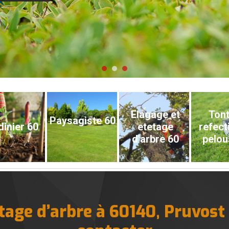
Elagage et
Tont
Paysagiste 60
dinier 60
etetage
refect
d'arbre 60
pelou
age d’arbre à 60140, Pruvost