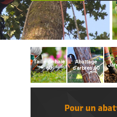
Taille de haie
Abattage
Jar
60
d'arbres 60
Pour un abatt