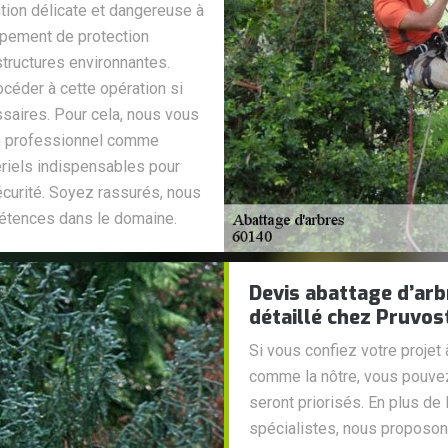
ntion délicate et dangereuse à
uipement de protection
 structures environnantes.
océder à cette opération si
saires. Pour cela, nous vous
un professionnel comme
riels indispensables pour
écurité. Soyez rassurés, nous
étences dans le domaine.
Devis abattage d’arb
détaillé chez Pruvos
Si vous confiez votre projet 
comme la nôtre, vous pouvez 
seront priorisés. En plus de 
spécialistes, nous proposons