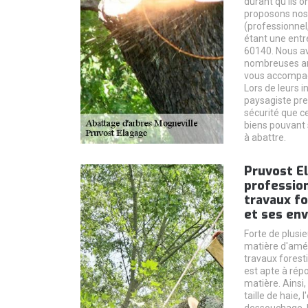
durant qu’ils o
proposons nos 
(professionnel, 
étant une entr
60140. Nous a
nombreuses a
vous accompagn
Lors de leurs i
paysagiste pre
sécurité que c
biens pouvant s
à abattre.
Pruvost E
professio
travaux fo
et ses env
Forte de plusi
matière d'amé
travaux foresti
est apte à rép
matière. Ainsi
taille de haie, 