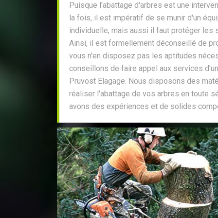
Puisque l'abattage d'arbres est une interve
la fois, il est impératif de se munir d'un éq
individuelle, mais aussi il faut protéger les
Ainsi, il est formellement déconseillé de pr
vous n'en disposez pas les aptitudes néces
conseillons de faire appel aux services d'
Pruvost Elagage. Nous disposons des maté
réaliser l'abattage de vos arbres en toute s
avons des expériences et de solides comp