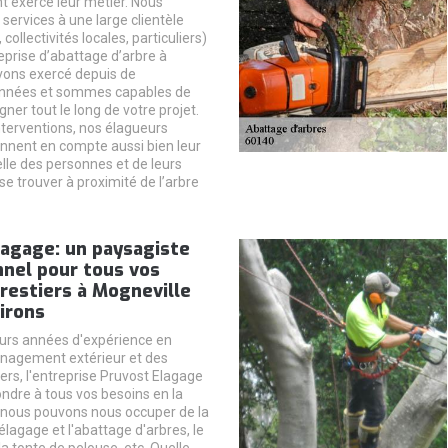
nt exercé leur métier. Nous
services à une large clientèle
collectivités locales, particuliers)
eprise d’abattage d’arbre à
vons exercé depuis de
nnées et sommes capables de
er tout le long de votre projet.
nterventions, nos élagueurs
nnent en compte aussi bien leur
elle des personnes et de leurs
e trouver à proximité de l’arbre
lagage: un paysagiste
nnel pour tous vos
restiers à Mogneville
irons
eurs années d'expérience en
nagement extérieur et des
ers, l'entreprise Pruvost Elagage
ondre à tous vos besoins en la
, nous pouvons nous occuper de la
l'élagage et l'abattage d'arbres, le