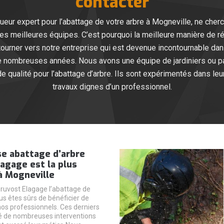
contacter
gueur expert pour l’abattage de votre arbre à Mogneville, ne cher
ses meilleures équipes. C’est pourquoi la meilleure manière de ré
 tourner vers notre entreprise qui est devenue incontournable d
e nombreuses années. Nous avons une équipe de jardiniers ou pa
e qualité pour l’abattage d’arbre. Ils sont expérimentés dans le
travaux dignes d’un professionnel.
se abattage d’arbre
agage est la plus
 à Mogneville
Pruvost Elagage l’abattage de
us êtes sûrs de bénéficier de
nos professionnels. Ces derniers
é de nombreuses interventions