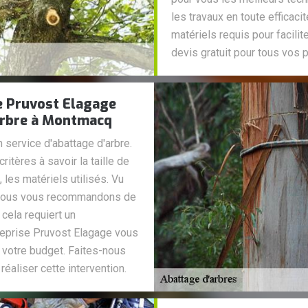
les travaux en toute efficac
matériels requis pour facilite
devis gratuit pour tous vos p
se Pruvost Elagage
arbre à Montmacq
n service d'abattage d'arbre.
ritères à savoir la taille de
n, les matériels utilisés. Vu
le, nous vous recommandons de
 cela requiert un
reprise Pruvost Elagage vous
 votre budget. Faites-nous
réaliser cette intervention.