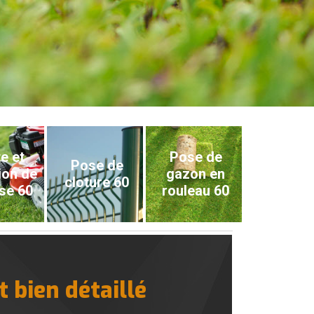
e et
Pose de
Pose de
ion de
gazon en
cloture 60
se 60
rouleau 60
 bien détaillé