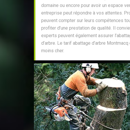
domaine ou encore pour avoir un espace ver
entreprise peut répondre à vos attentes. Pr
peuvent compter sur leurs compétences tou
profiter d’une prestation de qualité. Il conv
experts peuvent également assurer l’abatta
d’arbre. Le tarif abattage d’arbre Montmac
moins cher.