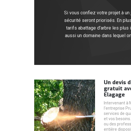
Si vous confiez votre projet à un
sécurité seront priorisés. En pl
tarifs abattage d’arbre les plus 
aussi un domaine dans lequel on
Un devis d
gratuit av
Elagage
Intervenant à 
l'entreprise P
services de qu
et vos besoins
ou des professi
entière dispos