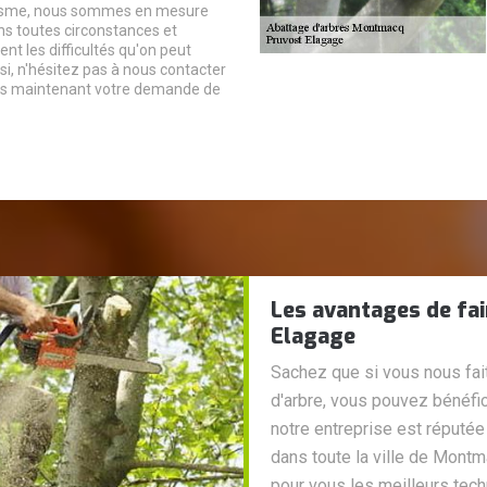
isme, nous sommes en mesure
ans toutes circonstances et
ent les difficultés qu'on peut
si, n'hésitez pas à nous contacter
s maintenant votre demande de
Les avantages de fai
Elagage
Sachez que si vous nous fai
d'arbre, vous pouvez bénéfic
notre entreprise est réputée
dans toute la ville de Montm
pour vous les meilleurs tech