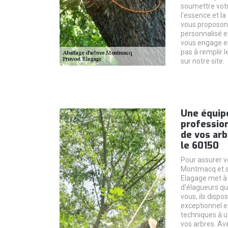
soumettre votr
l'essence et la 
vous proposons 
personnalisé et
vous engage en 
pas à remplir 
sur notre site.
Une équip
profession
de vos ar
le 60150
Pour assurer v
Montmacq et se
Elagage met à 
d'élagueurs qu
vous, ils dispo
exceptionnel e
techniques à ut
vos arbres. Av