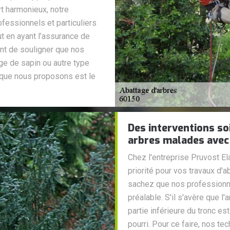
t harmonieux, notre
ofessionnels et particuliers
t en ayant l’assurance de
ient de souligner que nos
ge de sapin ou autre type
q que nous proposons est le
Des interventions so
arbres malades avec
Chez l'entreprise Pruvost Ela
priorité pour vos travaux d'a
sachez que nos professionne
préalable. S'il s'avère que l
partie inférieure du tronc es
pourri. Pour ce faire, nos te