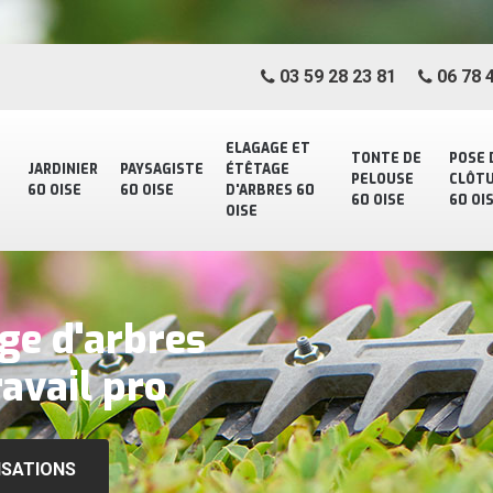
03 59 28 23 81
06 78 4
ELAGAGE ET
TONTE DE
POSE 
JARDINIER
PAYSAGISTE
ÉTÊTAGE
PELOUSE
CLÔT
60 OISE
60 OISE
D'ARBRES 60
60 OISE
60 OI
OISE
ge d'arbres
avail pro
ISATIONS