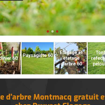
Elagage et
Tont
Paysagiste 60
dinier 60
etetage
refect
d'arbre 60
pelou
e d’arbre Montmacq gratuit et