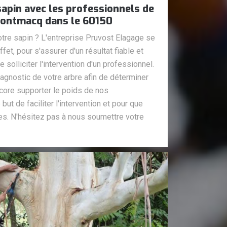
sapin avec les professionnels de
Montmacq dans le 60150
otre sapin ? L'entreprise Pruvost Elagage se
fet, pour s'assurer d'un résultat fiable et
de solliciter l'intervention d'un professionnel.
agnostic de votre arbre afin de déterminer
encore supporter le poids de nos
but de faciliter l'intervention et pour que
es. N'hésitez pas à nous soumettre votre