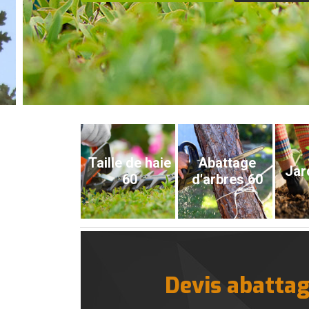
Taille de haie
Abattage
Jar
60
d'arbres 60
Devis abattag