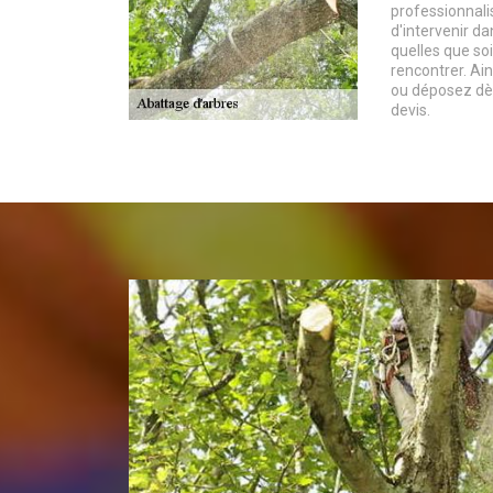
professionnal
d'intervenir d
quelles que soi
rencontrer. Ain
ou déposez dè
devis.