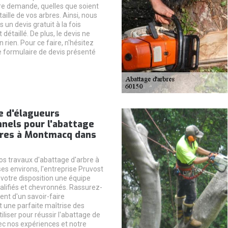
e demande, quelles que soient
taille de vos arbres. Ainsi, nous
un devis gratuit à la fois
 détaillé. De plus, le devis ne
rien. Pour ce faire, n'hésitez
le formulaire de devis présenté
e d'élagueurs
nels pour l'abattage
bres à Montmacq dans
os travaux d'abattage d'arbre à
s environs, l'entreprise Pruvost
votre disposition une équipe
alifiés et chevronnés. Rassurez-
sent d'un savoir-faire
t une parfaite maîtrise des
iliser pour réussir l'abattage de
ec nos expériences et notre