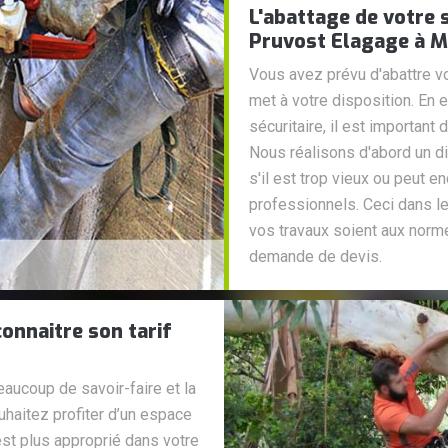
L'abattage de votre 
Pruvost Elagage à 
Vous avez prévu d'abattre v
met à votre disposition. En ef
sécuritaire, il est important 
Nous réalisons d'abord un di
s'il est trop vieux ou peut 
professionnels. Ceci dans le 
vos travaux soient aux norm
demande de devis.
onnaitre son tarif
eaucoup de savoir-faire et la
haitez profiter d’un espace
’est plus approprié dans votre