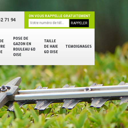
ON VOUS RAPPELLE GRATUITEMENT
2 71 94
POSE DE
DE
TAILLE
GAZON EN
URE
DE HAIE
TEMOIGNAGES
ROULEAU 60
SE
60 OISE
OISE