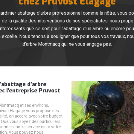
chez Pruvost Elagage
 jardinier abattage d’arbre professionnel comme la nôtre, vous pou
us de la qualité des interventions de nos spécialistes, nous prop
intéressants que ce soit pour l’abattage d’un arbre ou encore pour 
 excelle. Nous tenons à souligner que pour tous vos travaux, no
d'arbre Montmacq qui ne vous engage pas.
'abattage d'arbre
ec l'entreprise Pruvost
Montmacq et ses environs,
ruvost Elagage vous propose ses
alité, en accord avec votre budget
. Que vous soyez des particuliers
onnels, notre service est à votre
ition. Vous pouvez nous