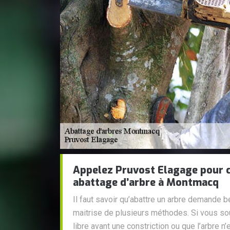
Appelez Pruvost Elagage pour c
abattage d’arbre à Montmacq
Il faut savoir qu’abattre un arbre demande b
maitrise de plusieurs méthodes. Si vous sou
libre avant une constriction ou que l’arbre n