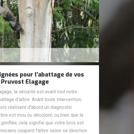
ignées pour l'abattage de vos
 Pruvost Elagage
gage, la sécurité est avant tout notre
battage d'arbre. Avant toute intervention,
ls réalisent d'abord un diagnostic
'arbre est mou ou décoloré, ou bien que la
t gonflée, cela signifie que votre bois est
chniciens coupent l'arbre selon sa direction