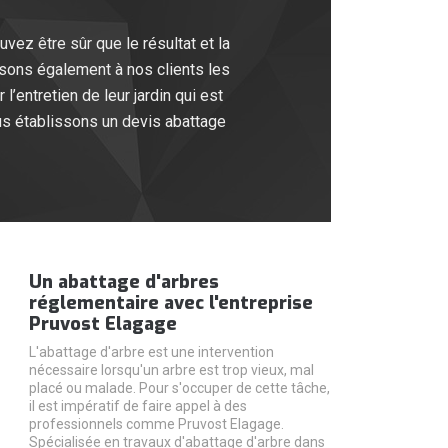
vez être sûr que le résultat et la
osons également à nos clients les
l’entretien de leur jardin qui est
us établissons un devis abattage
Un abattage d'arbres
réglementaire avec l'entreprise
Pruvost Elagage
L'abattage d'arbre est une intervention
nécessaire lorsqu'un arbre est trop vieux, mal
placé ou malade. Pour s'occuper de cette tâche,
il est impératif de faire appel à des
professionnels comme Pruvost Elagage.
Spécialisée en travaux d'abattage d'arbre dans