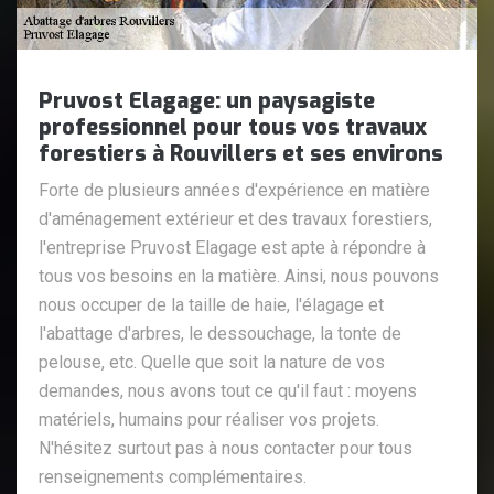
Pruvost Elagage: un paysagiste
professionnel pour tous vos travaux
forestiers à Rouvillers et ses environs
Forte de plusieurs années d'expérience en matière
d'aménagement extérieur et des travaux forestiers,
l'entreprise Pruvost Elagage est apte à répondre à
tous vos besoins en la matière. Ainsi, nous pouvons
nous occuper de la taille de haie, l'élagage et
l'abattage d'arbres, le dessouchage, la tonte de
pelouse, etc. Quelle que soit la nature de vos
demandes, nous avons tout ce qu'il faut : moyens
matériels, humains pour réaliser vos projets.
N'hésitez surtout pas à nous contacter pour tous
renseignements complémentaires.