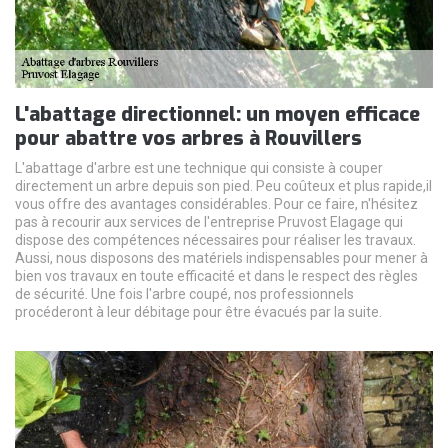
L'abattage directionnel: un moyen efficace
pour abattre vos arbres à Rouvillers
L'abattage d'arbre est une technique qui consiste à couper
directement un arbre depuis son pied. Peu coûteux et plus rapide,il
vous offre des avantages considérables. Pour ce faire, n'hésitez
pas à recourir aux services de l'entreprise Pruvost Elagage qui
dispose des compétences nécessaires pour réaliser les travaux.
Aussi, nous disposons des matériels indispensables pour mener à
bien vos travaux en toute efficacité et dans le respect des règles
de sécurité. Une fois l'arbre coupé, nos professionnels
procéderont à leur débitage pour être évacués par la suite.