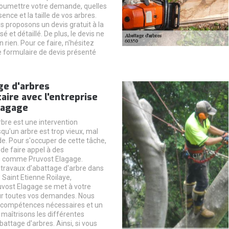
oumettre votre demande, quelles
sence et la taille de vos arbres.
s proposons un devis gratuit à la
é et détaillé. De plus, le devis ne
rien. Pour ce faire, n'hésitez
le formulaire de devis présenté
ge d'arbres
ire avec l'entreprise
lagage
rbre est une intervention
qu'un arbre est trop vieux, mal
e. Pour s'occuper de cette tâche,
f de faire appel à des
s comme Pruvost Elagage.
 travaux d'abattage d'arbre dans
e Saint Etienne Roilaye,
ruvost Elagage se met à votre
ur toutes vos demandes. Nous
 compétences nécessaires et un
t maîtrisons les différentes
attage d'arbres. Ainsi, si vous