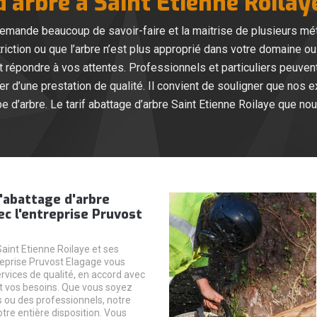
d’arbre à Saint Etienne Roilay
e demande beaucoup de savoir-faire et la maitrise de plusieurs mé
riction ou que l’arbre n’est plus approprié dans votre domaine o
t répondre à vos attentes. Professionnels et particuliers peuv
ter d’une prestation de qualité. Il convient de souligner que no
pe d’arbre. Le tarif abattage d’arbre Saint Etienne Roilaye que n
'abattage d'arbre
ec l'entreprise Pruvost
aint Etienne Roilaye et ses
treprise Pruvost Elagage vous
rvices de qualité, en accord avec
t vos besoins. Que vous soyez
s ou des professionnels, notre
otre entière disposition. Vous