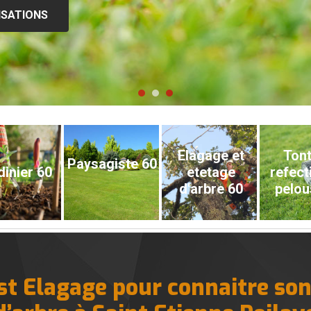
ISATIONS
Elagage et
Tont
Paysagiste 60
dinier 60
etetage
refect
d'arbre 60
pelou
t Elagage pour connaitre son