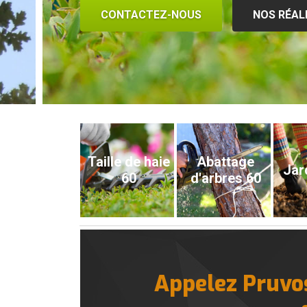
CONTACTEZ-NOUS
NOS RÉAL
Taille de haie
Abattage
Jar
60
d'arbres 60
Appelez Pruvos