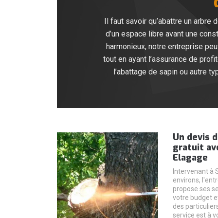
Il faut savoir qu’abattre un arbr
d’un espace libre avant une const
harmonieux, notre entreprise peu
tout en ayant l’assurance de profi
l’abattage de sapin ou autre ty
Un devis d
gratuit av
Elagage
Intervenant à S
environs, l'en
propose ses se
votre budget e
des particulier
service est à v