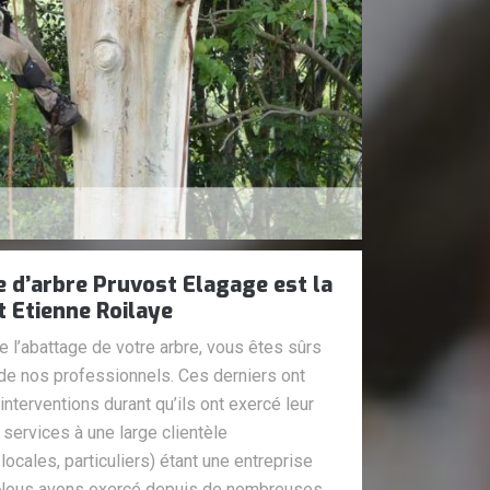
e d’arbre Pruvost Elagage est la
nt Etienne Roilaye
e l’abattage de votre arbre, vous êtes sûrs
 de nos professionnels. Ces derniers ont
terventions durant qu’ils ont exercé leur
services à une large clientèle
 locales, particuliers) étant une entreprise
. Nous avons exercé depuis de nombreuses