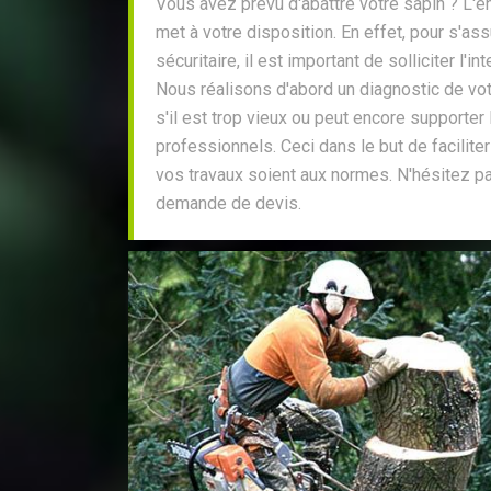
Vous avez prévu d'abattre votre sapin ? L'e
met à votre disposition. En effet, pour s'assu
sécuritaire, il est important de solliciter l'i
Nous réalisons d'abord un diagnostic de vot
s'il est trop vieux ou peut encore supporter
professionnels. Ceci dans le but de faciliter
vos travaux soient aux normes. N'hésitez p
demande de devis.