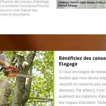
effectuer des travaux d'abattage
 à contacter l'entreprise Pruvost
saurons vous réaliser des
rmes et sécuritaires.
Bénéficiez des conse
Elagage
Si vous envisagez de réalis
sachez que vous devez respe
sécurité ne concerne pas seu
alentours. Par ailleurs, il es
aisément les matériels d'ab
les risques d'accident. Toute