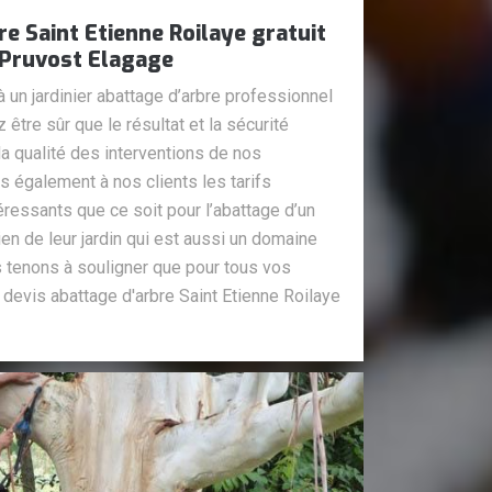
re Saint Etienne Roilaye gratuit
z Pruvost Elagage
à un jardinier abattage d’arbre professionnel
être sûr que le résultat et la sécurité
la qualité des interventions de nos
 également à nos clients les tarifs
éressants que ce soit pour l’abattage d’un
ien de leur jardin qui est aussi un domaine
s tenons à souligner que pour tous vos
 devis abattage d'arbre Saint Etienne Roilaye