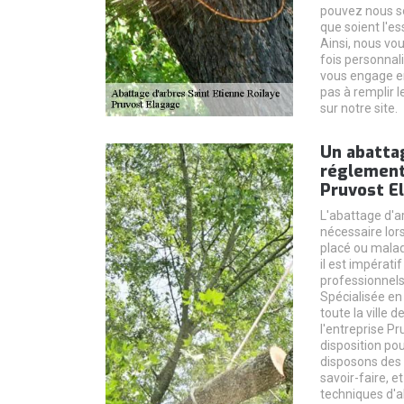
pouvez nous s
que soient l'es
Ainsi, nous vou
fois personnalis
vous engage en 
pas à remplir 
sur notre site.
Un abatta
réglementa
Pruvost E
L'abattage d'a
nécessaire lors
placé ou malad
il est impérati
professionnel
Spécialisée en
toute la ville d
l'entreprise P
disposition po
disposons des
savoir-faire, e
techniques d'ab