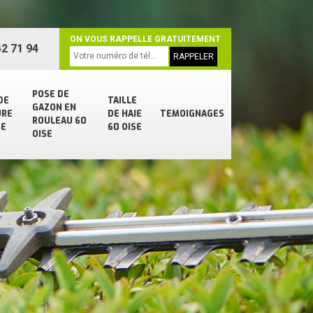
ON VOUS RAPPELLE GRATUITEMENT
2 71 94
POSE DE
DE
TAILLE
GAZON EN
URE
DE HAIE
TEMOIGNAGES
ROULEAU 60
SE
60 OISE
OISE