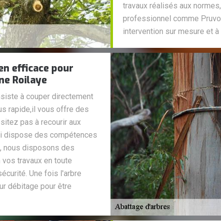
travaux réalisés aux normes,
professionnel comme Pruvos
intervention sur mesure et à
en efficace pour
ne Roilaye
nsiste à couper directement
s rapide,il vous offre des
sitez pas à recourir aux
qui dispose des compétences
si, nous disposons des
 vos travaux en toute
écurité. Une fois l'arbre
ur débitage pour être