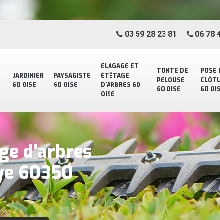
03 59 28 23 81
06 78 4
ELAGAGE ET
TONTE DE
POSE 
JARDINIER
PAYSAGISTE
ÉTÊTAGE
PELOUSE
CLÔT
60 OISE
60 OISE
D'ARBRES 60
60 OISE
60 OI
OISE
ge d'arbres
aye 60350