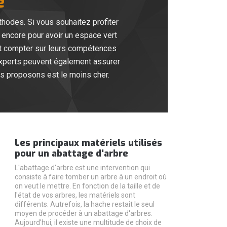
e
thodes. Si vous souhaitez profiter
u encore pour avoir un espace vert
ent compter sur leurs compétences
s experts peuvent également assurer
ous proposons est le moins cher.
Les principaux matériels utilisés
pour un abattage d'arbre
L'abattage d'arbre est une intervention qui
consiste à faire tomber un arbre à un endroit où
on veut le mettre. En fonction de la taille et de
l'état de vos arbres, les matériels sont
différents. Autrefois, la hache restait le seul
moyen de procéder à un abattage d'arbres.
Aujourd'hui, il existe une multitude de choix de