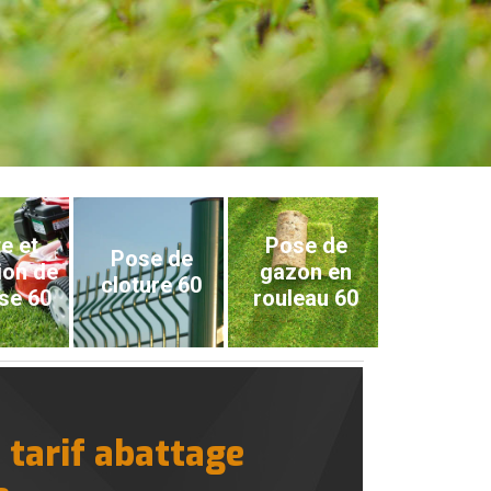
e et
Pose de
Pose de
ion de
gazon en
cloture 60
se 60
rouleau 60
 tarif abattage