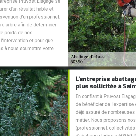
ntreprise Pruvost Elagage se
rer d'un résultat fiable et
ntervention d'un professionnel.
re arbre afin de déterminer
 le poids de nos
 l'intervention et pour que
as à nous soumettre votre
L’entreprise abattag
plus sollicitée à Sai
En confiant à Pruvost Elagag
de bénéficier de l’expertise
déjà assuré de nombreuses in
métier. Nous proposons nos 
(professionnel, collectivités
d’abattage d’arbre à 60350