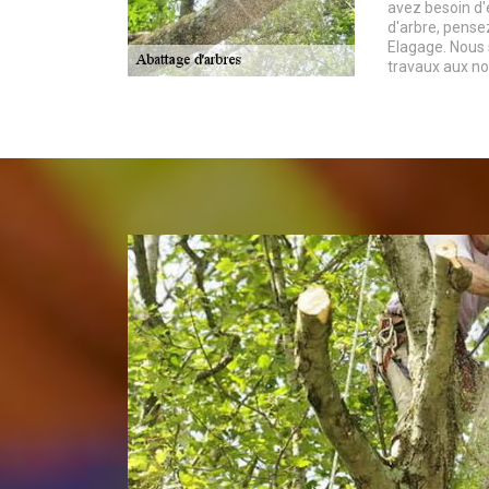
avez besoin d'
d'arbre, pensez
Elagage. Nous 
travaux aux no