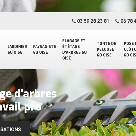
03 59 28 23 81
06 78 4
ELAGAGE ET
TONTE DE
POSE 
JARDINIER
PAYSAGISTE
ÉTÊTAGE
PELOUSE
CLÔT
60 OISE
60 OISE
D'ARBRES 60
60 OISE
60 OI
OISE
ge d'arbres
vail pro
ISATIONS