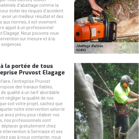
matériels d'abattage comme la
our éviter les risques d'accident.
 avoir un meilleur résultat et des
és aux normes, il est vivement
ire appel à un professionnel
 Elagage. Nous pouvons vous
tervention sur mesure et à la
 exigences.
 à la portée de tous
reprise Pruvost Elagage
faire, l'entreprise Pruvost
ropose des travaux fiables,
t de qualité à un tarif abordable
t négliger la qualité de nos
que soit votre projet, sachez que
juster notre intervention selon le
s avez prévu pour réaliser vos
us, nos professionnels sont
 déplacer gratuitement chez
e intervention à Sermaize et ses
sitez pas à nous contacter, nous