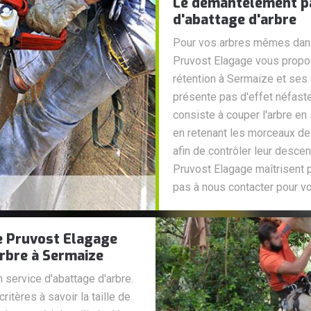
Le démantèlement pa
d'abattage d'arbre
Pour vos arbres mêmes dans 
Pruvost Elagage vous propos
rétention à Sermaize et ses 
présente pas d'effet néfaste 
consiste à couper l'arbre en 
en retenant les morceaux de 
afin de contrôler leur desce
Pruvost Elagage maîtrisent p
pas à nous contacter pour v
se Pruvost Elagage
arbre à Sermaize
n service d'abattage d'arbre.
ritères à savoir la taille de