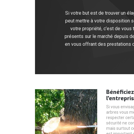
Si votre but est de trouver un él
peut mettre à votre disposition 
votre propriété, c’est de vous
présents sur le marché depuis d
en vous offrant des prestations d
Bénéficiez
l'entrepri
Si vous envisa
arbres vous m
respecter certa
sécurité ne co
mais surtout cel
est important q