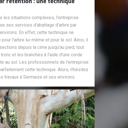
r rétention : une technique
les situations complexes, l'entreprise
e ses services d'abattage d'arbre par
environs. En effet, cette technique ne
pour l'arbre lui-même et pour le sol. Ainsi, il
sections depuis la cime jusqu'au pied, tout
tronc et les branches à l'aide d'une corde
nte au sol. Les professionnels de l'entreprise
arfaitement cette technique. Alors, n'hésitez
os travaux à Sermaize et ses environs.