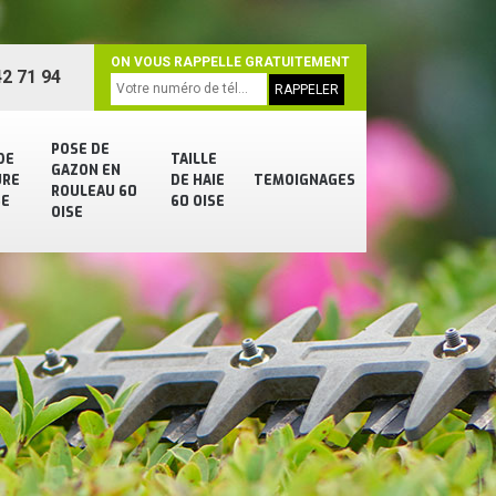
ON VOUS RAPPELLE GRATUITEMENT
2 71 94
POSE DE
DE
TAILLE
GAZON EN
URE
DE HAIE
TEMOIGNAGES
ROULEAU 60
SE
60 OISE
OISE