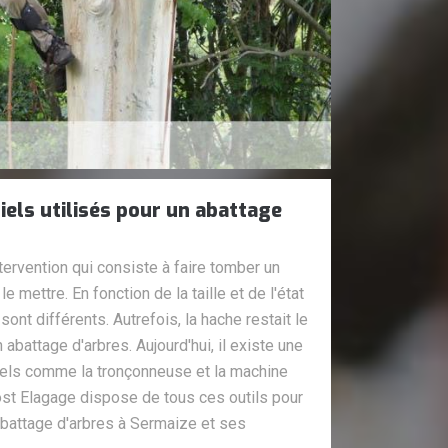
iels utilisés pour un abattage
tervention qui consiste à faire tomber un
le mettre. En fonction de la taille et de l'état
sont différents. Autrefois, la hache restait le
abattage d'arbres. Aujourd'hui, il existe une
iels comme la tronçonneuse et la machine
st Elagage dispose de tous ces outils pour
battage d'arbres à Sermaize et ses