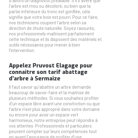
d'abord un diagnostic préalable. S'il s'avère que
l'arbre est mou ou décoloré, ou bien que la
partie inférieure du tronc est gonflée, cela
signifie que votre bois est pourri. Pour ce faire,
nos techniciens coupent l'arbre selon sa
direction de chute naturelle. Soyez rassurés,
nos professionnels maîtrisent parfaitement
cette technique et ils disposent des matériels et
outils nécessaires pour mener à bien
l'intervention.
Appelez Pruvost Elagage pour
connaitre son tarif abattage
d’arbre à Sermaize
Il faut savoir qu’abattre un arbre demande
beaucoup de savoir-faire et la maitrise de
plusieurs méthodes. Si vous souhaitez profiter
d’un espace libre avant une constriction ou que
l’arbre n’est plus approprié dans votre domaine
ou encore pour avoir un espace vert
harmonieux, notre entreprise peut répondre à
vos attentes. Professionnels et particuliers
peuvent compter sur leurs compétences tout
en ayant l’assurance de profiter d’une