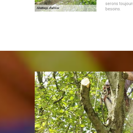
serons toujour
besoins.