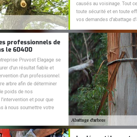
causés au voisinage. Tout ce
toute sécurité et en toute e
vos demandes d'abattage d'a
les professionnels de
ns le 60400
ntreprise Pruvost Elagage se
rer d'un résultat fiable et
ntervention d'un professionnel.
re arbre afin de déterminer
 le poids de nos
 l'intervention et pour que
as à nous soumettre votre