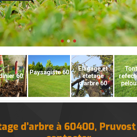
Elagage et
Tont
Paysagiste 60
dinier 60
etetage
refect
d'arbre 60
pelou
age d’arbre à 60400, Pruvost