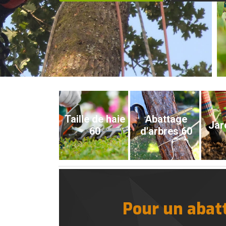
Taille de haie
Abattage
Jar
60
d'arbres 60
Pour un abatt