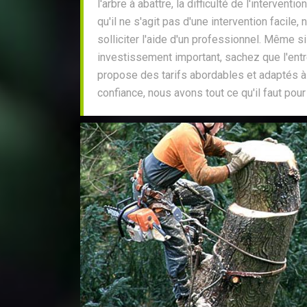
l'arbre à abattre, la difficulté de l'interventio
qu'il ne s'agit pas d'une intervention faci
solliciter l'aide d'un professionnel. Même si
investissement important, sachez que l'ent
propose des tarifs abordables et adaptés à
confiance, nous avons tout ce qu'il faut pour 