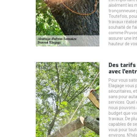
aisément les 
tronçonneuse p
Toutefois, pour
travaux réalis
souhaité de fa
comme Pruvost
assurer une in
hauteur de vos
Des tarifs
avec l'ent
Pour vous satis
Elagage vous p
sécuritaires, e
sans pour autan
services. Quel 
nous pouvons a
budget que vou
travaux. De pl
capables de se
vous pour tout
environs. N'hé