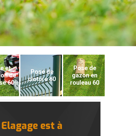
e et
Pose de
Pose de
ion de
gazon en
cloture 60
se 60
rouleau 60
 Elagage est à