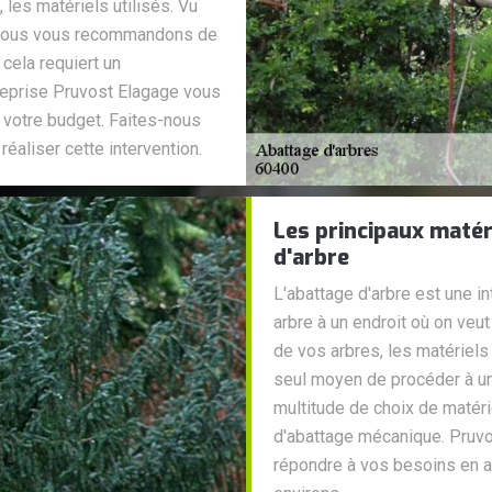
n, les matériels utilisés. Vu
le, nous vous recommandons de
 cela requiert un
reprise Pruvost Elagage vous
 votre budget. Faites-nous
réaliser cette intervention.
Les principaux matér
d'arbre
L'abattage d'arbre est une in
arbre à un endroit où on veut 
de vos arbres, les matériels 
seul moyen de procéder à un 
multitude de choix de matér
d'abattage mécanique. Pruvo
répondre à vos besoins en a