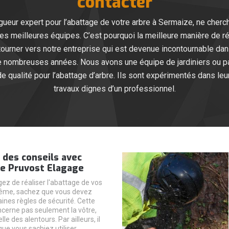
contacter
agueur expert pour l’abattage de votre arbre à Sermaize, ne cherc
ses meilleures équipes. C’est pourquoi la meilleure manière de ré
 tourner vers notre entreprise qui est devenue incontournable d
e nombreuses années. Nous avons une équipe de jardiniers ou pa
e qualité pour l’abattage d’arbre. Ils sont expérimentés dans le
travaux dignes d’un professionnel.
 des conseils avec
se Pruvost Elagage
gez de réaliser l'abattage de vos
ême, sachez que vous devez
ines règles de sécurité. Cette
ncerne pas seulement la vôtre,
le des alentours. Par ailleurs, il
ue vous sachiez utiliser