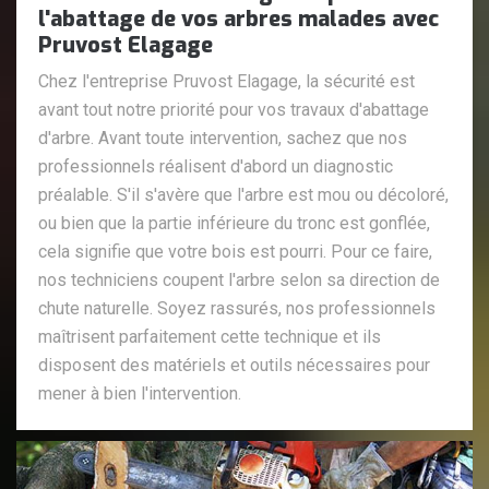
l'abattage de vos arbres malades avec
Pruvost Elagage
Chez l'entreprise Pruvost Elagage, la sécurité est
avant tout notre priorité pour vos travaux d'abattage
d'arbre. Avant toute intervention, sachez que nos
professionnels réalisent d'abord un diagnostic
préalable. S'il s'avère que l'arbre est mou ou décoloré,
ou bien que la partie inférieure du tronc est gonflée,
cela signifie que votre bois est pourri. Pour ce faire,
nos techniciens coupent l'arbre selon sa direction de
chute naturelle. Soyez rassurés, nos professionnels
maîtrisent parfaitement cette technique et ils
disposent des matériels et outils nécessaires pour
mener à bien l'intervention.