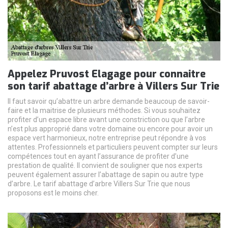
Appelez Pruvost Elagage pour connaitre
son tarif abattage d’arbre à Villers Sur Trie
Il faut savoir qu’abattre un arbre demande beaucoup de savoir-
faire et la maitrise de plusieurs méthodes. Si vous souhaitez
profiter d’un espace libre avant une constriction ou que l’arbre
n’est plus approprié dans votre domaine ou encore pour avoir un
espace vert harmonieux, notre entreprise peut répondre à vos
attentes. Professionnels et particuliers peuvent compter sur leurs
compétences tout en ayant l’assurance de profiter d’une
prestation de qualité. Il convient de souligner que nos experts
peuvent également assurer l’abattage de sapin ou autre type
d’arbre. Le tarif abattage d’arbre Villers Sur Trie que nous
proposons est le moins cher.