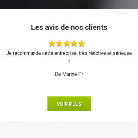
Les avis de nos clients
'a
Je recommande cette entreprise, très réactive et sérieuse
L
r,
!!
d
ux,
il
De Marine Pr
VOIR PLUS