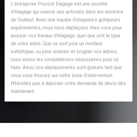
L'entreprise Pruvost Elagage est une société
d'élagage qui exerce ses activités dans les environs
de Oudeuil. Avec une équipe d'élagueurs grimpeurs
expérimentés, nous nous déplaçons chez vous pour
assurer vos travaux d'élagage, quel que soit le type
de votre arbre. Que ce soit pour un meilleur
esthétique, ou pour orienter et soigner vos arbres,
nous avons les compétences nécessaires pour ce
faire. Ainsi, nos déplacements sont gratuits tant que
vous vous trouvez sur notre zone d'intervention.
N'hésitez pas à déposer votre demande de devis dès
maintenant.