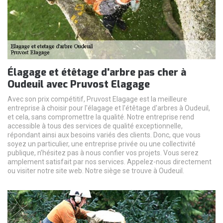
Élagage et étêtage d'arbre pas cher à
Oudeuil avec Pruvost Elagage
Avec son prix compétitif, Pruvost Elagage est la meilleure
entreprise à choisir pour l'élagage et l'étêtage d'arbres à Oudeuil,
et cela, sans compromettre la qualité. Notre entreprise rend
accessible à tous des services de qualité exceptionnelle,
répondant ainsi aux besoins variés des clients. Donc, que vous
soyez un particulier, une entreprise privée ou une collectivité
publique, n’hésitez pas à nous confier vos projets. Vous serez
amplement satisfait par nos services. Appelez-nous directement
ou visiter notre site web. Notre siège se trouve à Oudeuil.