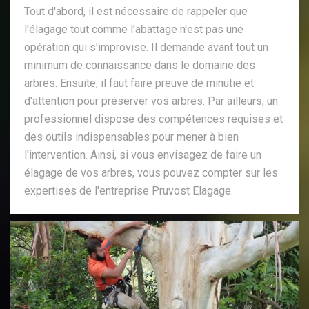
Tout d'abord, il est nécessaire de rappeler que
l'élagage tout comme l'abattage n'est pas une
opération qui s'improvise. Il demande avant tout un
minimum de connaissance dans le domaine des
arbres. Ensuite, il faut faire preuve de minutie et
d'attention pour préserver vos arbres. Par ailleurs, un
professionnel dispose des compétences requises et
des outils indispensables pour mener à bien
l'intervention. Ainsi, si vous envisagez de faire un
élagage de vos arbres, vous pouvez compter sur les
expertises de l'entreprise Pruvost Elagage.