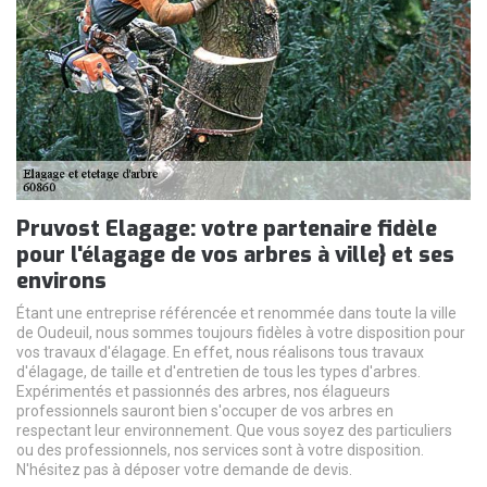
Pruvost Elagage: votre partenaire fidèle
pour l'élagage de vos arbres à ville} et ses
environs
Étant une entreprise référencée et renommée dans toute la ville
de Oudeuil, nous sommes toujours fidèles à votre disposition pour
vos travaux d'élagage. En effet, nous réalisons tous travaux
d'élagage, de taille et d'entretien de tous les types d'arbres.
Expérimentés et passionnés des arbres, nos élagueurs
professionnels sauront bien s'occuper de vos arbres en
respectant leur environnement. Que vous soyez des particuliers
ou des professionnels, nos services sont à votre disposition.
N'hésitez pas à déposer votre demande de devis.