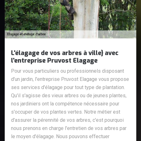
L'élagage de vos arbres à ville} avec
l'entreprise Pruvost Elagage
Pour vous particuliers ou professionnels disposant
d'un jardin, l'entreprise Pruvost Elagage vous propose
ses services d'élagage pour tout type de plantation.
Qu'il s'agisse des vieux arbres ou de jeunes plantes,
nos jardiniers ont la compétence nécessaire pour
s'occuper de vos plantes vertes. Notre métier est
d'assurer la pérennité de vos arbres, c'est pourquoi
nous prenons en charge l'entretien de vos arbres par
le moyen d'élagage. Nous pouvons effectuer