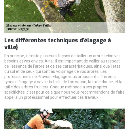
Les différentes techniques d'élagage à
ville}
En principe, il existe plusieurs façons de tailler un arbre selon vos
besoins et vos envies. Ainsi, il est important de veiller au respect
de l'essence de l'arbre et de ses caractéristiques, ainsi que l'état
du sol et de ceux qui sont au voisinage de vos arbres. Les
professionnels de Pruvost Elagage vous proposent différents
types d'élagage à savoir la taille de formation, la taille douce, et la
taille des arbres fruitiers. Chaque méthode a ses propres
spécificités, c'est pour cela que nous vous recommandons de faire
appel à un professionnel pour effectuer ces travaux.