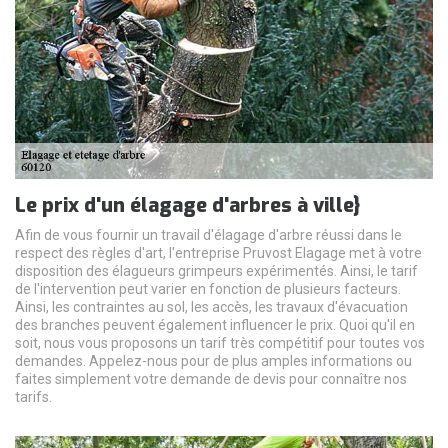
Le prix d'un élagage d'arbres à ville}
Afin de vous fournir un travail d'élagage d'arbre réussi dans le
respect des règles d'art, l'entreprise Pruvost Elagage met à votre
disposition des élagueurs grimpeurs expérimentés. Ainsi, le tarif
de l'intervention peut varier en fonction de plusieurs facteurs.
Ainsi, les contraintes au sol, les accès, les travaux d'évacuation
des branches peuvent également influencer le prix. Quoi qu'il en
soit, nous vous proposons un tarif très compétitif pour toutes vos
demandes. Appelez-nous pour de plus amples informations ou
faites simplement votre demande de devis pour connaître nos
tarifs.