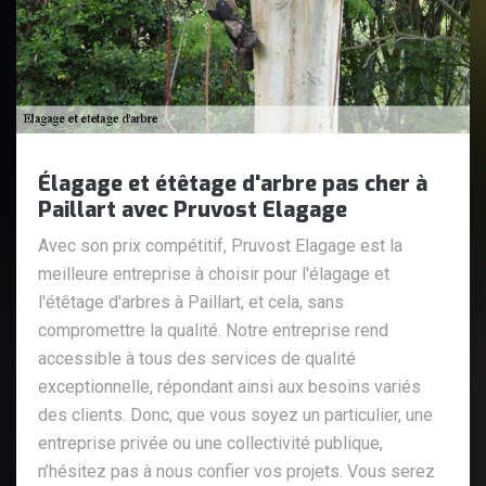
Élagage et étêtage d'arbre pas cher à
Paillart avec Pruvost Elagage
Avec son prix compétitif, Pruvost Elagage est la
meilleure entreprise à choisir pour l'élagage et
l'étêtage d'arbres à Paillart, et cela, sans
compromettre la qualité. Notre entreprise rend
accessible à tous des services de qualité
exceptionnelle, répondant ainsi aux besoins variés
des clients. Donc, que vous soyez un particulier, une
entreprise privée ou une collectivité publique,
n’hésitez pas à nous confier vos projets. Vous serez