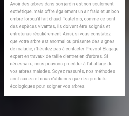
Avoir des arbres dans son jardin est non seulement
esthétique, mais offre également un air frais et un bon
ombre lorsqu'il fait chaud. Toutefois, comme ce sont
des espèces vivantes, ils doivent être soignés et
entretenus régulièrement. Ainsi, si vous constatez
que votre arbre est anormal ou présente des signes
de maladie, n'hésitez pas à contacter Pruvost Elagage
expert en travaux de taille d'entretien d'arbres. Si
nécessaire, nous pouvons procéder à l'abattage de
vos arbres malades. Soyez rassurés, nos méthodes
sont saines et nous n'utilisons que des produits
écologiques pour soigner vos arbres.