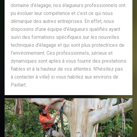
domaine d'élagage, nos élagueurs professionnels ont
pu évoluer leur compétence et c'est ce qui nous
démarque des autres entreprises. En effet, nous
disposons d'une équipe d'élagueurs qualifiés ayant
suivi des formations spécifiques sur les nouvelles
techniques d'élagage et qui sont plus protectrices de
l'environnement. Ces professionnels, sérieux et
dynamiques sont aptes à vous fournir des prestations
fiables et à la hauteur de vos attentes. N'hésitez pas
à contacter à ville} si vous habitez aux environs de
Paillart.