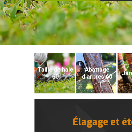
Taille de haie
Abattage
Jar
60
d'arbres 60
Élagage et ét