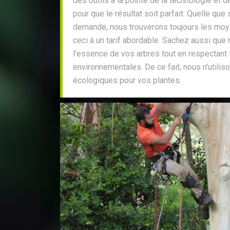
des outils à la pointe de la technologie et
pour que le résultat soit parfait. Quelle que 
demande, nous trouverons toujours les moye
ceci à un tarif abordable. Sachez aussi que
l'essence de vos arbres tout en respectant 
environnementales. De ce fait, nous n'utili
écologiques pour vos plantes.