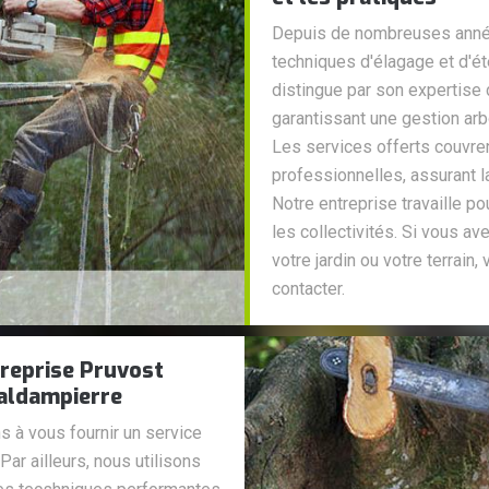
Depuis de nombreuses années
techniques d'élagage et d'é
distingue par son expertise 
garantissant une gestion arb
Les services offerts couvr
professionnelles, assurant l
Notre entreprise travaille po
les collectivités. Si vous a
votre jardin ou votre terrai
contacter.
treprise Pruvost
Valdampierre
 à vous fournir un service
Par ailleurs, nous utilisons