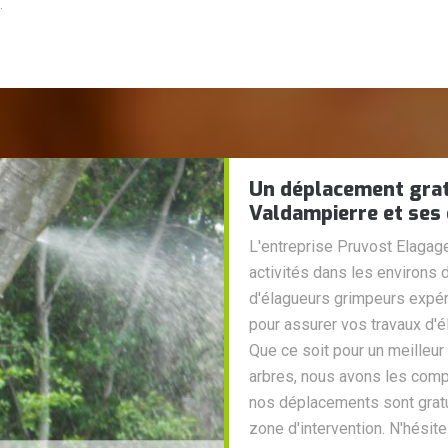
.
Un déplacement gratu
Valdampierre et ses
L'entreprise Pruvost Elagag
activités dans les environs
d'élagueurs grimpeurs expé
pour assurer vos travaux d'él
Que ce soit pour un meilleur
arbres, nous avons les comp
nos déplacements sont gratu
zone d'intervention. N'hési