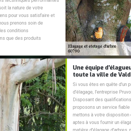
 des tecshniques performantes
soit la nature de votre
ns pour vous satisfaire et
 nous prenons soin de
les conditions
sons que des produits
Une équipe d'élagueu
toute la ville de Val
Si vous êtes en quête d'un 
d'élagage, l'entreprise Pruv
Disposant des qualifications
proposons un service fiable e
mettons à votre disposition
aptes à vous fournir un élaga
matière d'élagage d'arbres, 