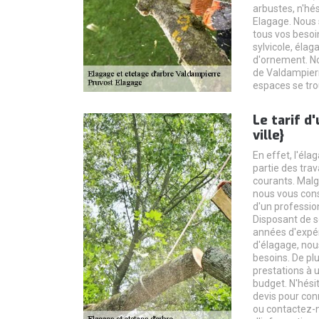
arbustes, n'hé
Elagage. Nous
tous vos besoi
sylvicole, élag
d'ornement. No
de Valdampierr
espaces se trou
Le tarif d
ville}
En effet, l'éla
partie des trav
courants. Malg
nous vous conse
d'un professi
Disposant de s
années d'expé
d'élagage, nou
besoins. De pl
prestations à u
budget. N'hési
devis pour conn
ou contactez-