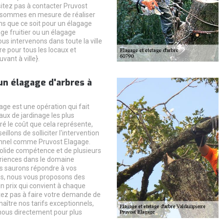
sitez pas à contacter Pruvost
 sommes en mesure de réaliser
ns que ce soit pour un élagage
age fruitier ou un élagage
us intervenons dans toute la ville
e pour tous les locaux et
vant à ville}.
'un élagage d'arbres à
gage est une opération qui fait
aux de jardinage les plus
ré le coût que cela représente,
illons de solliciter l'intervention
onnel comme Pruvost Elagage.
olide compétence et de plusieurs
riences dans le domaine
s saurons répondre à vos
us, nous vous proposons des
n prix qui convient à chaque
tez pas à faire votre demande de
aître nos tarifs exceptionnels,
nous directement pour plus