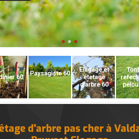
Elagage et
Tont
Paysagiste 60
dinier 60
etetage
refect
d'arbre 60
pelou
êtage d'arbre pas cher à Val