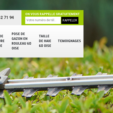
ON VOUS RAPPELLE GRATUITEMENT
2 71 94
POSE DE
DE
TAILLE
GAZON EN
URE
DE HAIE
TEMOIGNAGES
ROULEAU 60
SE
60 OISE
OISE