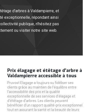
étêtage d'arbres à Valdampierre, et
té exceptionnelle, répondant ainsi
ollectivité publique, n’hésitez pas
tement ou visiter notre site web.
Prix élagage et étêtage d'arbre à
Valdampierre accessible à tous
Pruvost Elagage a toujours su fidéliser ses
clients grâce au maintien de l’équilibre entre
l'accessibilité des prix et la qualité
exceptionnelle de ses services d'élagage et
d'étêtage d'arbres. Les clients peuvent
bénéficier d'un rapport qualité-prix exceptionnel
tout en assurant la santé et la beauté de leurs