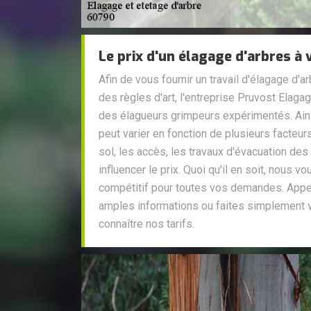
Le prix d'un élagage d'arbres à v
Afin de vous fournir un travail d'élagage d'a
des règles d'art, l'entreprise Pruvost Elaga
des élagueurs grimpeurs expérimentés. Ainsi,
peut varier en fonction de plusieurs facteurs
sol, les accès, les travaux d'évacuation d
influencer le prix. Quoi qu'il en soit, nous v
compétitif pour toutes vos demandes. Appe
amples informations ou faites simplement 
connaître nos tarifs.