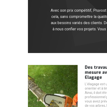
Avec son prix compétitif, Pruvost 
cela, sans compromettre la qualit
aux besoins variés des clients. Do
à nous confier vos projets. Vous
Des travau
mesure ave
Elagage
L'élagage est u
orienter et à l
Ainsi, il doit 
professionnel p
vous avez prévu
de vos arbres,