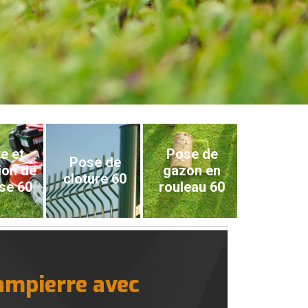
e et
Pose de
Pose de
ion de
gazon en
cloture 60
se 60
rouleau 60
dampierre avec