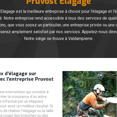
Pruvost Elagage
Elagage est la meilleure entreprise à choisir pour l'élagage et l'
é. Notre entreprise rend accessible à tous des services de quali
nc, que vous soyez un particulier, une entreprise privée ou une c
 serez amplement satisfait par nos services. Appelez-nous direc
Notre siège se trouve à Valdampierre.
x d'élagage sur
c l'entreprise Pruvost
ne intervention qui consiste à
imiter la croissance d'un arbre.
être effectué par un élagueur
our avoir un meilleur résultat. Si
 de réaliser l'élagage ou la taille
 la coupe des branches ou des