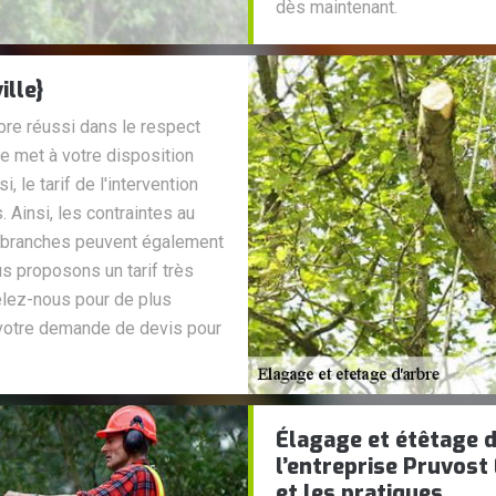
dès maintenant.
ille}
rbre réussi dans le respect
ge met à votre disposition
 le tarif de l'intervention
. Ainsi, les contraintes au
es branches peuvent également
ous proposons un tarif très
lez-nous pour de plus
votre demande de devis pour
Élagage et étêtage d
l’entreprise Pruvost
et les pratiques