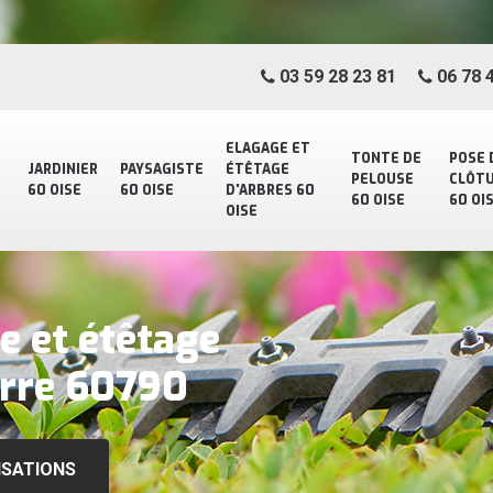
03 59 28 23 81
06 78 4
ELAGAGE ET
TONTE DE
POSE 
JARDINIER
PAYSAGISTE
ÉTÊTAGE
PELOUSE
CLÔT
60 OISE
60 OISE
D'ARBRES 60
60 OISE
60 OI
OISE
e et étêtage
erre 60790
ISATIONS