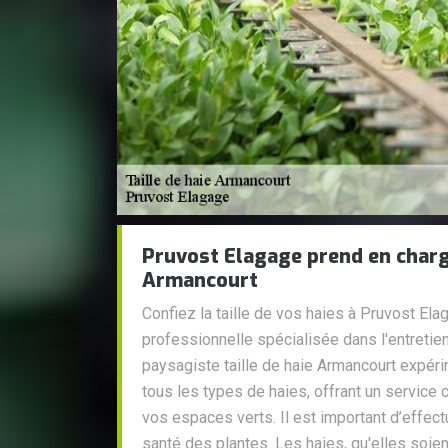
Pruvost Elagage prend en charge 
Armancourt
Confiez la taille de vos haies à Pruvost Ela
professionnelle spécialisée dans l'entretie
paysagiste taille de haie Armancourt expéri
tous les types de haies, offrant un service 
vos espaces verts. Il est important d’effectue
santé des plantes. Les haies, qu'elles soie