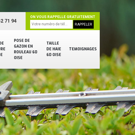
ON VOUS RAPPELLE GRATUITEMENT
2 71 94
POSE DE
DE
TAILLE
GAZON EN
URE
DE HAIE
TEMOIGNAGES
ROULEAU 60
SE
60 OISE
OISE