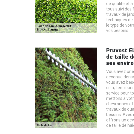
de qualité et à
tous suivi des
travaux de jard
techniques de t
le type de vot
vos besoins.
Pruvost E
de taille 
ses envir
Vous avez une h
devenue dense e
vous avez besoi
cela, l'entrepr
service pour t
mettons à votr
chevronnés et 
travaux de qua
besoins. Avec 
offrons un dev
de taille de hai