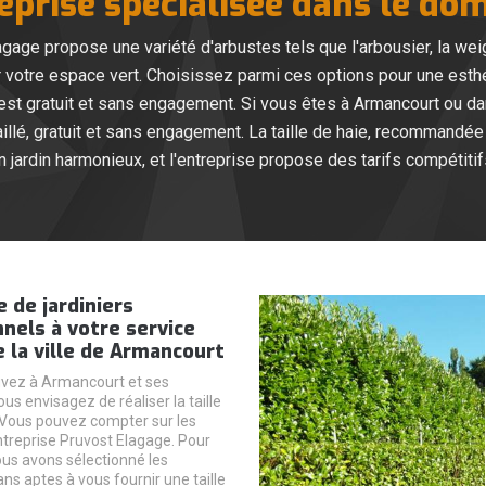
eprise spécialisée dans le do
agage propose une variété d'arbustes tels que l'arbousier, la weigél
ir votre espace vert. Choisissez parmi ces options pour une est
c’est gratuit et sans engagement. Si vous êtes à Armancourt ou d
illé, gratuit et sans engagement. La taille de haie, recommandée 
n jardin harmonieux, et l'entreprise propose des tarifs compétitif
 de jardiniers
nels à votre service
 la ville de Armancourt
uvez à Armancourt et ses
ous envisagez de réaliser la taille
 Vous pouvez compter sur les
entreprise Pruvost Elagage. Pour
ous avons sélectionné les
ans aptes à vous fournir une taille