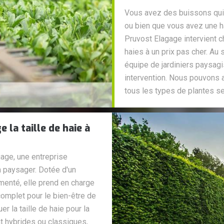
Vous avez des buissons qui n
ou bien que vous avez une ha
Pruvost Elagage intervient c
haies à un prix pas cher. Au 
équipe de jardiniers paysagi
intervention. Nous pouvons 
tous les types de plantes se 
la taille de haie à
gage, une entreprise
n paysager. Dotée d'un
menté, elle prend en charge
complet pour le bien-être de
r la taille de haie pour la
nt hybrides ou classiques,