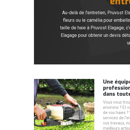
entr
Au-delà de l'entretien, Pruvost El
fleurs ou le camélia pour embell
taille de haie à Pruvost Elagage, 
Elagage pour obtenir un devis déta
u
Une équipe
profession
dans toute
Vous vous tro
environs ? Et v
de vos haies ?
services de l'
vos travaux, n
meilleurs artis