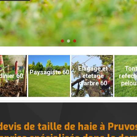
Elagage et
Tont
Paysagiste 60
dinier 60
etetage
refect
d'arbre 60
pelou
vis de taille de haie à Pruvo