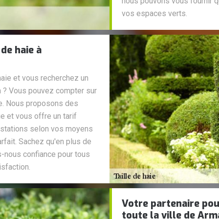
nous pouvons vous fournir qu
vos espaces verts.
 de haie à
haie et vous recherchez un
in ? Vous pouvez compter sur
ge. Nous proposons des
e et vous offre un tarif
estations selon vos moyens
arfait. Sachez qu'en plus de
s-nous confiance pour tous
sfaction.
Votre partenaire pour
toute la ville de Ar