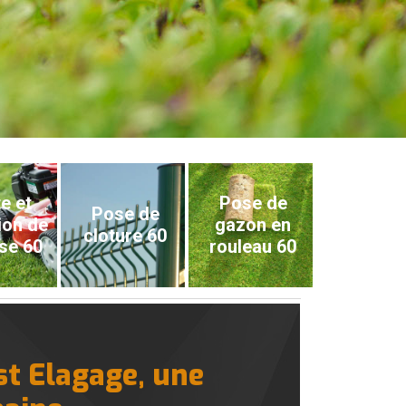
e et
Pose de
Pose de
ion de
gazon en
cloture 60
se 60
rouleau 60
st Elagage, une