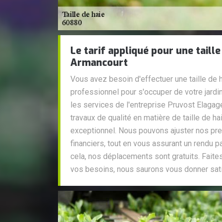
Le tarif appliqué pour une taille
Armancourt
Vous avez besoin d'effectuer une taille de 
professionnel pour s'occuper de votre jard
les services de l'entreprise Pruvost Elaga
travaux de qualité en matière de taille de hai
exceptionnel. Nous pouvons ajuster nos pr
financiers, tout en vous assurant un rendu p
cela, nos déplacements sont gratuits. Faite
vos besoins, nous saurons vous donner sati