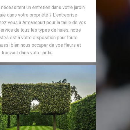
écessitent un entretien dans votre jardin,
ie dans votre propriété ? L'entreprise
hez vous à Armancourt pour la taille de vos
service de tous les types de haies, notre
stes est à votre disposition pour toute
aussi bien nous occuper de vos fleurs et
trouvant dans votre jardin.