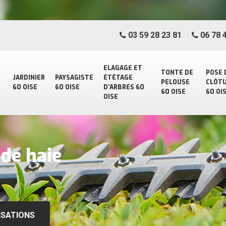
03 59 28 23 81
06 78 4
ELAGAGE ET
TONTE DE
POSE 
JARDINIER
PAYSAGISTE
ÉTÊTAGE
PELOUSE
CLÔT
60 OISE
60 OISE
D'ARBRES 60
60 OISE
60 OI
OISE
 de haie
0
ISATIONS