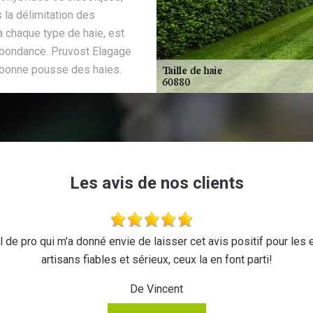
 la délimitation des
à chaque type de haie, est
r abondance. Pruvost Elagage
 bonne pousse des haies.
Les avis de nos clients
 de pro qui m'a donné envie de laisser cet avis positif pour les en
artisans fiables et sérieux, ceux la en font parti!
De Vincent