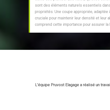
sont des éléments naturels essentiels dans
propriétés. Une coupe appropriée, adaptée 
cruciale pour maintenir leur densité et leu
comprend cette importance pour assurer la
L'équipe Pruvost Elagage a réalisé un travail