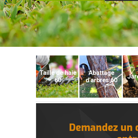
Taille de haie
Abattage
Jar
60
d'arbres 60
Demandez un de