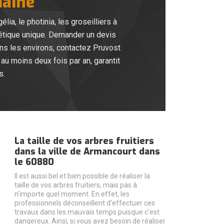
maine
ia, le photinia, les groseilliers à
hétique unique. Demander un devis
ans les environs, contactez Pruvost
au moins deux fois par an, garantit
s.
La taille de vos arbres fruitiers
dans la ville de Armancourt dans
le 60880
Il est aussi bel et bien possible de réaliser la
taille de vos arbres fruitiers, mais pas à
n'importe quel moment. En effet, les
professionnels déconseillent d'effectuer ces
travaux dans les mauvais temps puisque c'est
dangereux. Ainsi, si vous avez besoin de réaliser