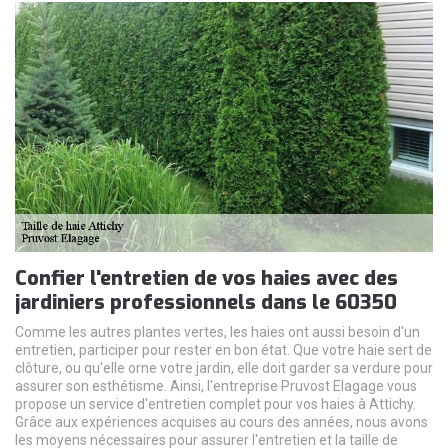
Confier l'entretien de vos haies avec des
jardiniers professionnels dans le 60350
Comme les autres plantes vertes, les haies ont aussi besoin d'un
entretien, participer pour rester en bon état. Que votre haie sert de
clôture, ou qu'elle orne votre jardin, elle doit garder sa verdure pour
assurer son esthétisme. Ainsi, l'entreprise Pruvost Elagage vous
propose un service d'entretien complet pour vos haies à Attichy.
Grâce aux expériences acquises au cours des années, nous avons
les moyens nécessaires pour assurer l'entretien et la taille de