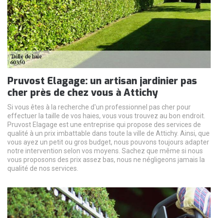
Pruvost Elagage: un artisan jardinier pas
cher près de chez vous à Attichy
Si vous êtes à la recherche d'un professionnel pas cher pour
effectuer la taille de vos haies, vous vous trouvez au bon endroit.
Pruvost Elagage est une entreprise qui propose des services de
qualité à un prix imbattable dans toute la ville de Attichy. Ainsi, que
vous ayez un petit ou gros budget, nous pouvons toujours adapter
notre intervention selon vos moyens. Sachez que même si nous
vous proposons des prix assez bas, nous ne négligeons jamais la
qualité de nos services.