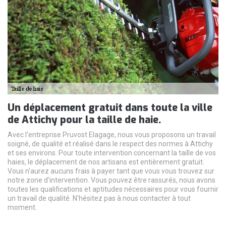
Un déplacement gratuit dans toute la ville
de Attichy pour la taille de haie.
Avec l'entreprise Pruvost Elagage, nous vous proposons un travail
soigné, de qualité et réalisé dans le respect des normes à Attichy
et ses environs. Pour toute intervention concernant la taille de vos
haies, le déplacement de nos artisans est entièrement gratuit.
Vous n'aurez aucuns frais à payer tant que vous vous trouvez sur
notre zone d'intervention. Vous pouvez être rassurés, nous avons
toutes les qualifications et aptitudes nécessaires pour vous fournir
un travail de qualité. N'hésitez pas à nous contacter à tout
moment.