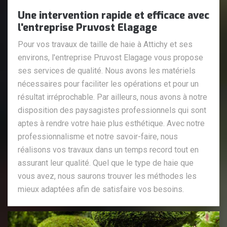
Une intervention rapide et efficace avec
l'entreprise Pruvost Elagage
Pour vos travaux de taille de haie à Attichy et ses
environs, l'entreprise Pruvost Elagage vous propose
ses services de qualité. Nous avons les matériels
nécessaires pour faciliter les opérations et pour un
résultat irréprochable. Par ailleurs, nous avons à notre
disposition des paysagistes professionnels qui sont
aptes à rendre votre haie plus esthétique. Avec notre
professionnalisme et notre savoir-faire, nous
réalisons vos travaux dans un temps record tout en
assurant leur qualité. Quel que le type de haie que
vous avez, nous saurons trouver les méthodes les
mieux adaptées afin de satisfaire vos besoins.