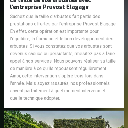
La taille de vos arbustes avec
l'entreprise Pruvost Elagage
Sachez que la taille d'arbustes fait partie des
prestations offertes par l'entreprise Pruvost Elagage.
En effet, cette opération est importante pour
l'équilibre, la floraison et le bon développement des
arbustes. Si vous constatez que vos arbustes sont
devenus caducs ou persistants, n'hésitez pas à faire
appel à nos services. Nous pouvons réaliser sa taille
de manière à ce qu'ils repoussent régulièrement.
Ainsi, cette intervention s'opère trois fois dans
l'année. Mais soyez rassurés, nos professionnels
savent parfaitement à quel moment intervenir et
quelle technique adopter.