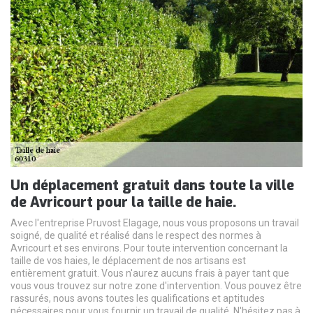
Un déplacement gratuit dans toute la ville
de Avricourt pour la taille de haie.
Avec l'entreprise Pruvost Elagage, nous vous proposons un travail
soigné, de qualité et réalisé dans le respect des normes à
Avricourt et ses environs. Pour toute intervention concernant la
taille de vos haies, le déplacement de nos artisans est
entièrement gratuit. Vous n'aurez aucuns frais à payer tant que
vous vous trouvez sur notre zone d'intervention. Vous pouvez être
rassurés, nous avons toutes les qualifications et aptitudes
nécessaires pour vous fournir un travail de qualité. N'hésitez pas à