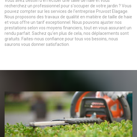
Vous avez besoin d'effectuer une taille de haie et vous
recherchez un professionnel pour s'occuper de votre jardin ? Vous
pouvez compter sur les services de l'entreprise Pruvost Elagage.
Nous proposons des travaux de qualité en matière de taille de haie
et vous offre un tarif exceptionnel. Nous pouvons ajuster nos
prestations selon vos moyens financiers, tout en vous assurant un
rendu parfait. Sachez qu'en plus de cela, nos déplacements sont
gratuits. Faites-nous confiance pour tous vos besoins, nous
saurons vous donner satisfaction.