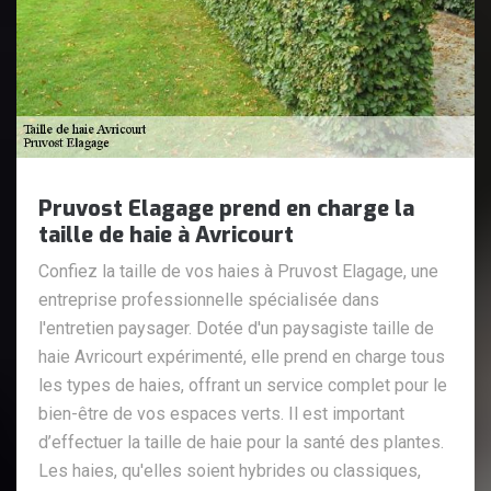
Pruvost Elagage prend en charge la
taille de haie à Avricourt
Confiez la taille de vos haies à Pruvost Elagage, une
entreprise professionnelle spécialisée dans
l'entretien paysager. Dotée d'un paysagiste taille de
haie Avricourt expérimenté, elle prend en charge tous
les types de haies, offrant un service complet pour le
bien-être de vos espaces verts. Il est important
d’effectuer la taille de haie pour la santé des plantes.
Les haies, qu'elles soient hybrides ou classiques,