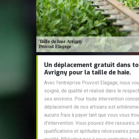
Un déplacement gratuit dans tou
Avrigny pour la taille de haie.
Avec l'entreprise Pruvost Elagage, nous vou
soigné, de qualité et réalisé dans le respe
ses environs. Pour toute intervention concern
déplacement de nos artisans est entièrement
aucuns frais à payer tant que vous vous tro
d'intervention. Vous pouvez être rassurés, 
qualifications et aptitudes nécessaires pour 