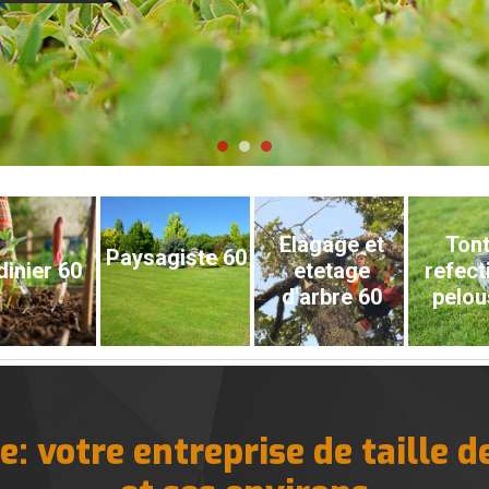
Elagage et
Tont
Paysagiste 60
dinier 60
etetage
refect
d'arbre 60
pelou
: votre entreprise de taille d