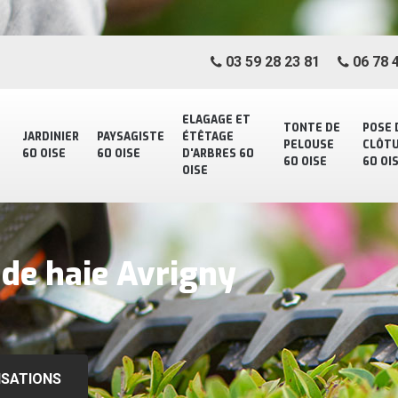
03 59 28 23 81
06 78 4
ELAGAGE ET
TONTE DE
POSE 
JARDINIER
PAYSAGISTE
ÉTÊTAGE
PELOUSE
CLÔT
60 OISE
60 OISE
D'ARBRES 60
60 OISE
60 OI
OISE
e de haie Avrigny
ISATIONS