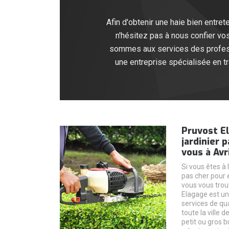
Afin d'obtenir une haie bien entrete
n'hésitez pas à nous confier vos
sommes aux services des professi
une entreprise spécialisée en tr
Pruvost El
jardinier 
vous à Avr
Si vous êtes à
pas cher pour e
vous vous trou
Elagage est un
services de qua
toute la ville 
petit ou gros 