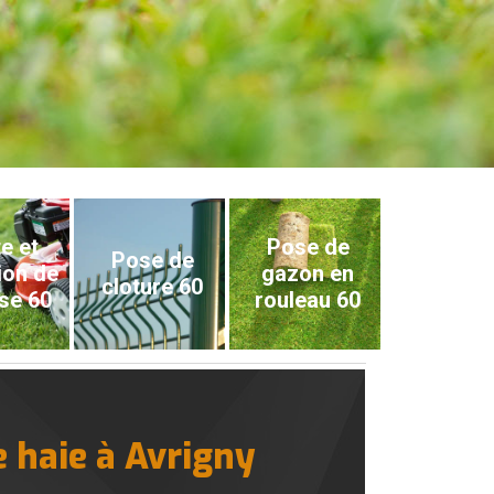
e et
Pose de
Pose de
ion de
gazon en
cloture 60
se 60
rouleau 60
e haie à Avrigny