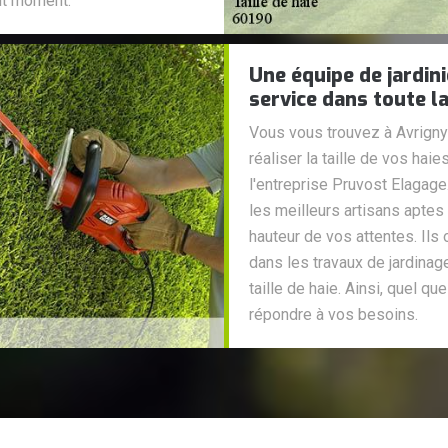
out moment.
Une équipe de jardin
service dans toute la
Vous vous trouvez à Avrigny
réaliser la taille de vos ha
l'entreprise Pruvost Elagage
les meilleurs artisans aptes à
hauteur de vos attentes. Ils
dans les travaux de jardinag
taille de haie. Ainsi, quel qu
répondre à vos besoins.