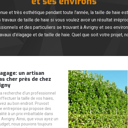
et ses environs
nue et très esthétique pendant toute l'année, la taille de haie est
 travaux de taille de haie si vous voulez avoir un résultat irré
onnels et des particuliers se trouvant à Avrigny et ses enviro
avaux d'élagage et de taille de haie. Quel que soit votre projet, 
agage: un artisan
pas cher près de chez
igny
 la recherche d'un professionnel
ffectuer la taille de vos haies,
vez au bon endroit. Pruvost
e entreprise qui propose des
lité à un prix imbattable dans
de Avrigny. Ainsi, que vous ayez un
budget, nous pouvons toujours