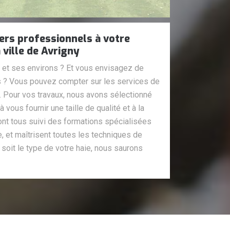
iers professionnels à votre
 ville de Avrigny
 et ses environs ? Et vous envisagez de
ies ? Vous pouvez compter sur les services de
. Pour vos travaux, nous avons sélectionné
 vous fournir une taille de qualité et à la
 ont tous suivi des formations spécialisées
e, et maîtrisent toutes les techniques de
e soit le type de votre haie, nous saurons