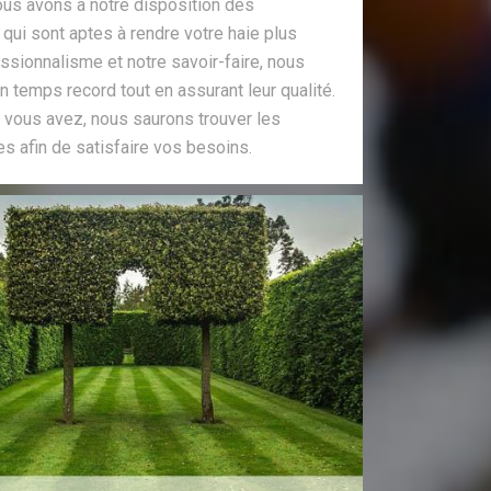
nous avons à notre disposition des
qui sont aptes à rendre votre haie plus
ssionnalisme et notre savoir-faire, nous
n temps record tout en assurant leur qualité.
e vous avez, nous saurons trouver les
 afin de satisfaire vos besoins.