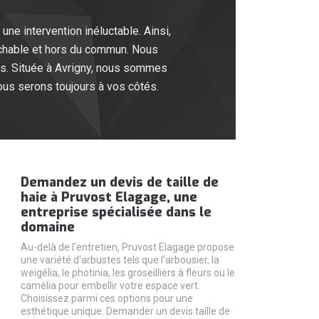
 une intervention inéluctable. Ainsi,
prochable et hors du commun. Nous
ns. Située à Avrigny, nous sommes
nous serons toujours à vos côtés.
Demandez un devis de taille de
haie à Pruvost Elagage, une
entreprise spécialisée dans le
domaine
Au-delà de l'entretien, Pruvost Elagage propose
une variété d'arbustes tels que l'arbousier, la
weigélia, le photinia, les groseilliers à fleurs ou le
camélia pour embellir votre espace vert.
Choisissez parmi ces options pour une
esthétique unique. Demander un devis taille de