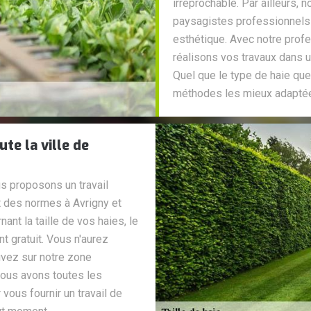
irréprochable. Par ailleurs, 
paysagistes professionnels 
esthétique. Avec notre profe
réalisons vos travaux dans u
Quel que le type de haie qu
méthodes les mieux adaptées
te la ville de
s proposons un travail
ct des normes à Avrigny et
ant la taille de vos haies, le
 gratuit. Vous n'aurez
uvez sur notre zone
nous avons toutes les
vous fournir un travail de