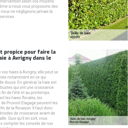
intervention selon vos moyens.
me si nous vous proposons des
, nous ne négligeons jamais la
services.
propice pour faire la
aie à Avrigny dans le
e vos haies à Avrigny, elle peut se
année notamment en ce qui
lle douce. En général, la haie est
bustes qui ont une croissance
a fin de l'été et au printemps.
nt les haies florales, les
 de Pruvost Elagage peuvent les
 fin de la floraison. Il faut donc
ériodes de croissance avant de
ille. Quoi qu'il en soit, vous
s compter les conseils de nos