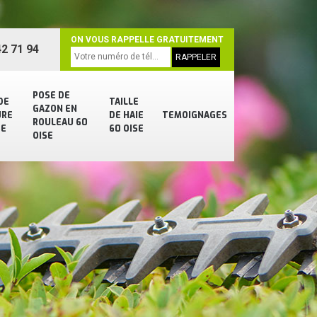
ON VOUS RAPPELLE GRATUITEMENT
2 71 94
POSE DE
DE
TAILLE
GAZON EN
URE
DE HAIE
TEMOIGNAGES
ROULEAU 60
SE
60 OISE
OISE