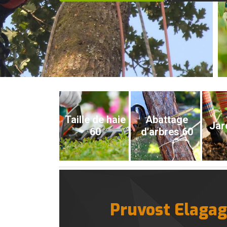
Taille de haie
Abattage
Jar
60
d'arbres 60
Pruvost Elagage