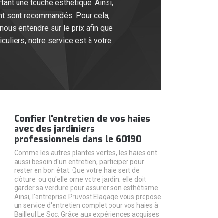
tant une touche esthétique. Ainsi,
quent sont recommandés. Pour cela,
nous entendre sur le prix afin que
uliers, notre service est à votre
Confier l'entretien de vos haies
avec des jardiniers
professionnels dans le 60190
Comme les autres plantes vertes, les haies ont
aussi besoin d'un entretien, participer pour
rester en bon état. Que votre haie sert de
clôture, ou qu'elle orne votre jardin, elle doit
garder sa verdure pour assurer son esthétisme.
Ainsi, l'entreprise Pruvost Elagage vous propose
un service d'entretien complet pour vos haies à
Bailleul Le Soc. Grâce aux expériences acquises