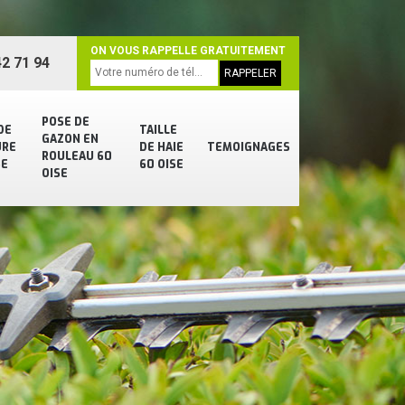
ON VOUS RAPPELLE GRATUITEMENT
2 71 94
POSE DE
DE
TAILLE
GAZON EN
URE
DE HAIE
TEMOIGNAGES
ROULEAU 60
SE
60 OISE
OISE