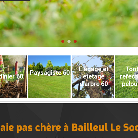
Elagage et
Tont
Paysagiste 60
dinier 60
etetage
refect
d'arbre 60
pelou
haie pas chère à Bailleul Le So