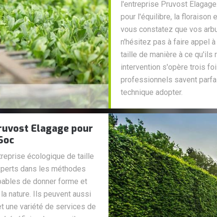
l'entreprise Pruvost Elagage.
pour l'équilibre, la floraiso
vous constatez que vos arb
n'hésitez pas à faire appel 
taille de manière à ce qu'ils
intervention s'opère trois f
professionnels savent parfa
technique adopter.
 Pruvost Elagage pour
 Soc
reprise écologique de taille
 experts dans les méthodes
pables de donner forme et
la nature. Ils peuvent aussi
t une variété de services de