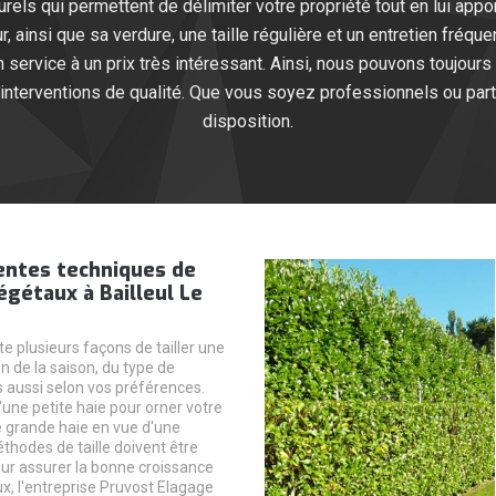
els qui permettent de délimiter votre propriété tout en lui appor
ur, ainsi que sa verdure, une taille régulière et un entretien fré
ervice à un prix très intéressant. Ainsi, nous pouvons toujours 
interventions de qualité. Que vous soyez professionnels ou partic
disposition.
entes techniques de
végétaux à Bailleul Le
ste plusieurs façons de tailler une
n de la saison, du type de
 aussi selon vos préférences.
d'une petite haie pour orner votre
ne grande haie en vue d'une
thodes de taille doivent être
ur assurer la bonne croissance
x, l'entreprise Pruvost Elagage