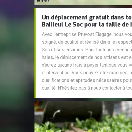
Un déplacement gratuit dans tou
Bailleul Le Soc pour la taille de 
Avec l'entreprise Pruvost Elagage, nous vou
soigné, de qualité et réalisé dans le respec
Soc et ses environs. Pour toute intervention
haies, le déplacement de nos artisans est e
n'aurez aucuns frais à payer tant que vous 
d'intervention. Vous pouvez être rassurés, 
qualifications et aptitudes nécessaires pour 
qualité. N'hésitez pas à nous contacter à t