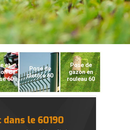
e et
Pose de
Pose de
ion de
gazon en
cloture 60
se 60
rouleau 60
c dans le 60190