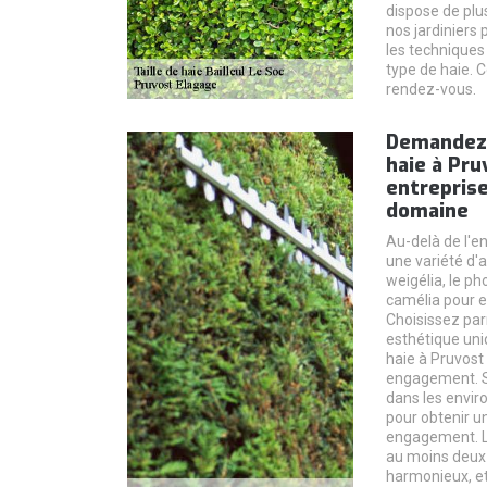
dispose de plus
nos jardiniers
les techniques
type de haie. 
rendez-vous.
Demandez u
haie à Pru
entreprise
domaine
Au-delà de l'e
une variété d'a
weigélia, le pho
camélia pour e
Choisissez par
esthétique uni
haie à Pruvost 
engagement. Si
dans les envir
pour obtenir un
engagement. L
au moins deux f
harmonieux, et