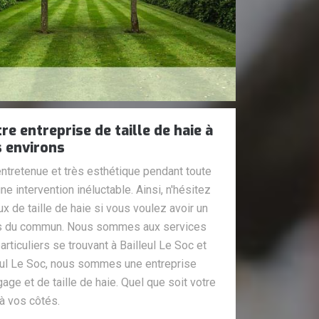
e entreprise de taille de haie à
s environs
 entretenue et très esthétique pendant toute
 une intervention inéluctable. Ainsi, n'hésitez
x de taille de haie si vous voulez avoir un
hors du commun. Nous sommes aux services
rticuliers se trouvant à Bailleul Le Soc et
leul Le Soc, nous sommes une entreprise
age et de taille de haie. Quel que soit votre
 à vos côtés.