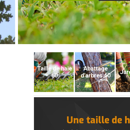
Taille de haie
Abattage
Jar
60
d'arbres 60
Une taille de 