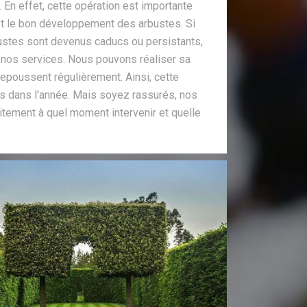
 En effet, cette opération est importante
n et le bon développement des arbustes. Si
ustes sont devenus caducs ou persistants,
à nos services. Nous pouvons réaliser sa
 repoussent régulièrement. Ainsi, cette
ois dans l'année. Mais soyez rassurés, nos
itement à quel moment intervenir et quelle