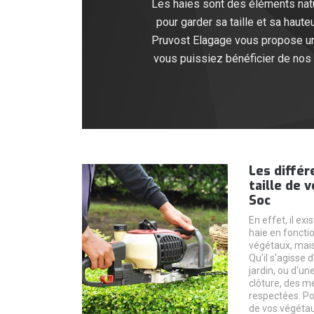
Les haies sont des éléments natur
pour garder sa taille et sa haute
Pruvost Elagage vous propose un s
vous puissiez bénéficier de nos 
Les différ
taille de 
Soc
En effet, il exi
haie en fonctio
végétaux, mais
Qu'il s'agisse 
jardin, ou d'u
clôture, des mé
respectées. Po
de vos végétau