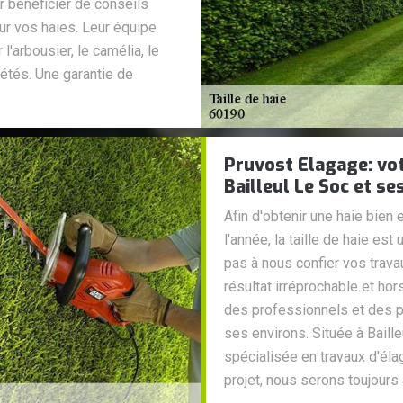
r bénéficier de conseils
ur vos haies. Leur équipe
l'arbousier, le camélia, le
riétés. Une garantie de
Pruvost Elagage: votr
Bailleul Le Soc et se
Afin d'obtenir une haie bien
l'année, la taille de haie est
pas à nous confier vos travau
résultat irréprochable et 
des professionnels et des pa
ses environs. Située à Bail
spécialisée en travaux d'élag
projet, nous serons toujours