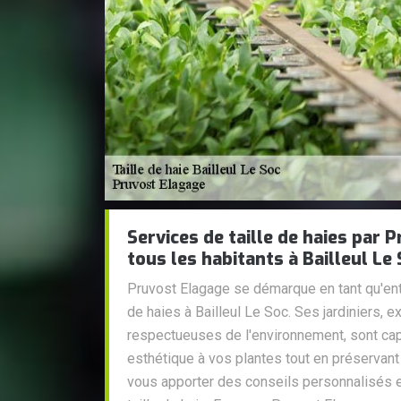
Services de taille de haies par
tous les habitants à Bailleul Le
Pruvost Elagage se démarque en tant qu'ent
de haies à Bailleul Le Soc. Ses jardiniers,
respectueuses de l'environnement, sont ca
esthétique à vos plantes tout en préservant 
vous apporter des conseils personnalisés e