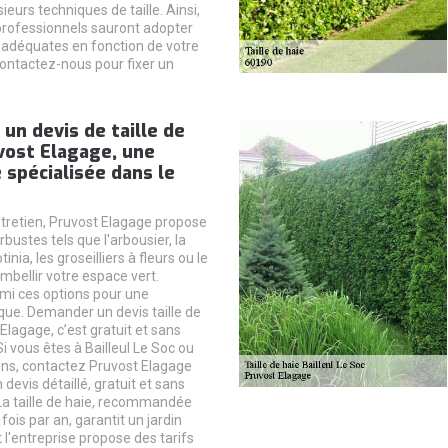
ieurs techniques de taille. Ainsi,
 professionnels sauront adopter
 adéquates en fonction de votre
Contactez-nous pour fixer un
n devis de taille de
vost Elagage, une
 spécialisée dans le
ntretien, Pruvost Elagage propose
rbustes tels que l'arbousier, la
tinia, les groseilliers à fleurs ou le
mbellir votre espace vert.
mi ces options pour une
que. Demander un devis taille de
Elagage, c’est gratuit et sans
 vous êtes à Bailleul Le Soc ou
ons, contactez Pruvost Elagage
 devis détaillé, gratuit et sans
a taille de haie, recommandée
ois par an, garantit un jardin
 l'entreprise propose des tarifs