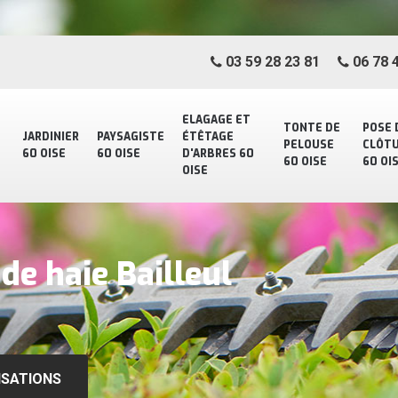
03 59 28 23 81
06 78 4
ELAGAGE ET
TONTE DE
POSE 
JARDINIER
PAYSAGISTE
ÉTÊTAGE
PELOUSE
CLÔT
60 OISE
60 OISE
D'ARBRES 60
60 OISE
60 OI
OISE
 de haie Bailleul
ISATIONS