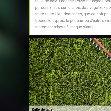
taille de haie. Engagez Pruvost Elagage pou
personnalisés sur le choix des végétaux po
traite toutes les demandes, que ce soit pour 
troène, le cyprès, le photinia ou d'autres va
traitement adapté à chaque plante.