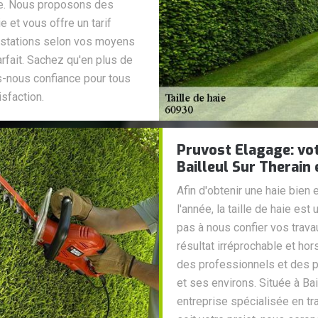
ge. Nous proposons des
e et vous offre un tarif
estations selon vos moyens
arfait. Sachez qu'en plus de
s-nous confiance pour tous
sfaction.
Pruvost Elagage: votr
Bailleul Sur Therain 
Afin d'obtenir une haie bien
l'année, la taille de haie est
pas à nous confier vos travau
résultat irréprochable et 
des professionnels et des par
et ses environs. Située à Ba
entreprise spécialisée en tra