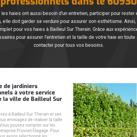
professionnels dans le 60930
es haies ont aussi besoin d'un entretien, participer pour rester 
din, elle doit garder sa verdure pour assurer son esthétisme. Ainsi
omplet pour vos haies à Bailleul Sur Therain. Grâce aux expérien
res pour assurer l'entretien et la taille de votre haie en toute
contacter pour tous vos besoins.
 de jardiniers
nels à votre service
la ville de Bailleul Sur
vez à Bailleul Sur Therain et ses
ous envisagez de réaliser la taille
 Vous pouvez compter sur les
entreprise Pruvost Elagage. Pour
ous avons sélectionné les