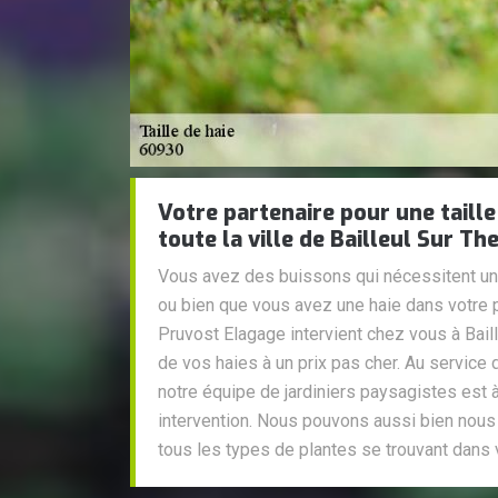
Votre partenaire pour une taille
toute la ville de Bailleul Sur Th
Vous avez des buissons qui nécessitent un e
ou bien que vous avez une haie dans votre p
Pruvost Elagage intervient chez vous à Baille
de vos haies à un prix pas cher. Au service 
notre équipe de jardiniers paysagistes est à
intervention. Nous pouvons aussi bien nous
tous les types de plantes se trouvant dans v