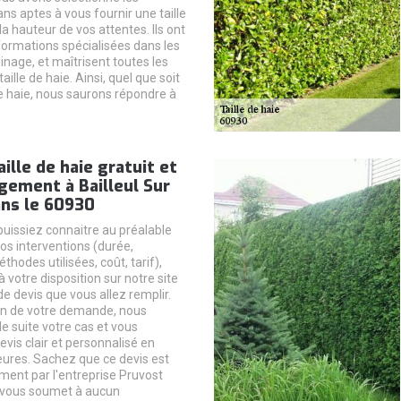
ans aptes à vous fournir une taille
 la hauteur de vos attentes. Ils ont
 formations spécialisées dans les
inage, et maîtrisent toutes les
aille de haie. Ainsi, quel que soit
re haie, nous saurons répondre à
aille de haie gratuit et
gement à Bailleul Sur
ans le 60930
puissiez connaitre au préalable
nos interventions (durée,
thodes utilisées, coût, tarif),
votre disposition sur notre site
e devis que vous allez remplir.
on de votre demande, nous
e suite votre cas et vous
evis clair et personnalisé en
ures. Sachez que ce devis est
ement par l'entreprise Pruvost
 vous soumet à aucun