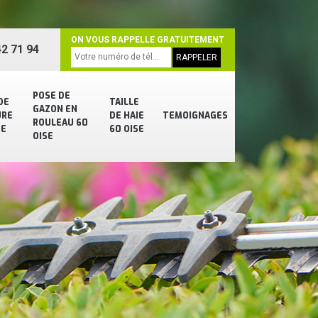
ON VOUS RAPPELLE GRATUITEMENT
2 71 94
POSE DE
DE
TAILLE
GAZON EN
URE
DE HAIE
TEMOIGNAGES
ROULEAU 60
SE
60 OISE
OISE