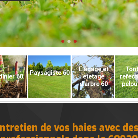
Elagage et
Tont
Paysagiste 60
dinier 60
etetage
refect
d'arbre 60
pelou
entretien de vos haies avec des