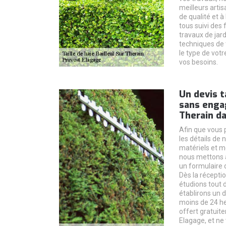
meilleurs artis
de qualité et à
tous suivi des
travaux de jard
techniques de t
le type de vot
vos besoins.
Un devis t
sans enga
Therain d
Afin que vous 
les détails de 
matériels et mé
nous mettons à 
un formulaire d
Dès la récepti
étudions tout d
établirons un d
moins de 24 he
offert gratuit
Elagage, et ne