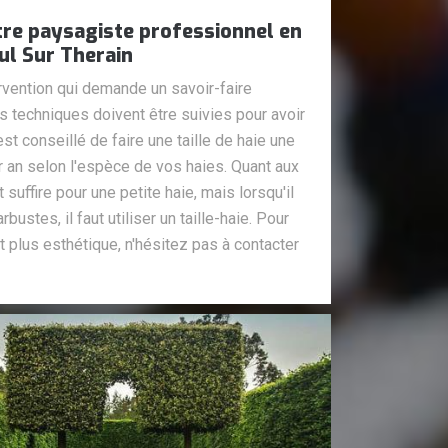
tre paysagiste professionnel en
eul Sur Therain
ervention qui demande un savoir-faire
les techniques doivent être suivies pour avoir
 est conseillé de faire une taille de haie une
ar an selon l'espèce de vos haies. Quant aux
ut suffire pour une petite haie, mais lorsqu'il
rbustes, il faut utiliser un taille-haie. Pour
t plus esthétique, n'hésitez pas à contacter