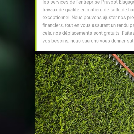
les services de l'entreprise Pruvost Elaga
travaux de qualité en matière de taille de hai
exceptionnel. Nous pouvons ajuster nos pr
financiers, tout en vous assurant un rendu p
cela, nos déplacements sont gratuits. Faite
vos besoins, nous saurons vous donner sati