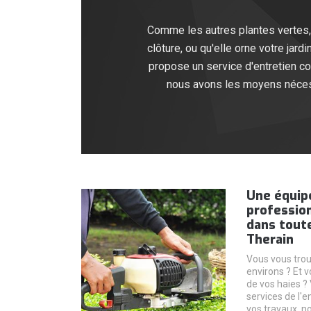
Comme les autres plantes vertes, l
clôture, ou qu'elle orne votre jar
propose un service d'entretien c
nous avons les moyens nécessai
Une équipe
profession
dans toute 
Therain
Vous vous trou
environs ? Et v
de vos haies ?
services de l'
vos travaux, n