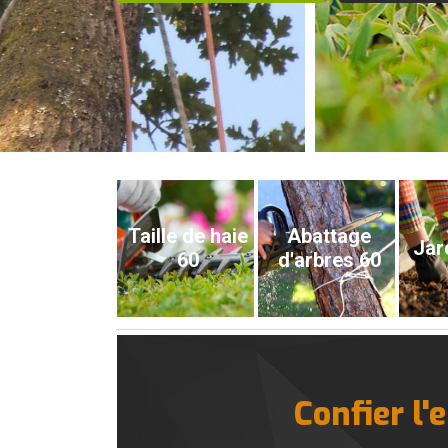
Taille de haie
Abattage
Jar
60
d'arbres 60
Confier l'