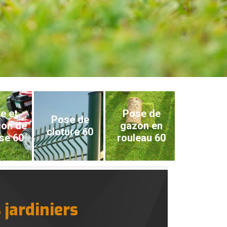
e et
Pose de
Pose de
ion de
gazon en
cloture 60
se 60
rouleau 60
 jardiniers