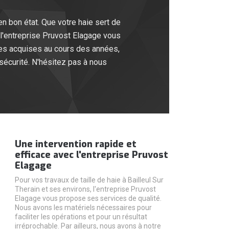
en bon état. Que votre haie sert de
, l'entreprise Pruvost Elagage vous
ces acquises au cours des années,
 sécurité. N'hésitez pas à nous
Une intervention rapide et
efficace avec l'entreprise Pruvost
Elagage
Pour vos travaux de taille de haie à Bailleul Sur
Therain et ses environs, l'entreprise Pruvost
Elagage vous propose ses services de qualité.
Nous avons les matériels nécessaires pour
faciliter les opérations et pour un résultat
irréprochable. Par ailleurs, nous avons à notre