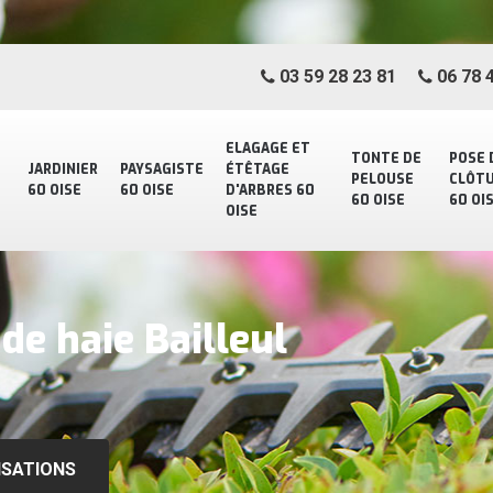
03 59 28 23 81
06 78 4
ELAGAGE ET
TONTE DE
POSE 
JARDINIER
PAYSAGISTE
ÉTÊTAGE
PELOUSE
CLÔT
60 OISE
60 OISE
D'ARBRES 60
60 OISE
60 OI
OISE
 de haie Bailleul
ISATIONS