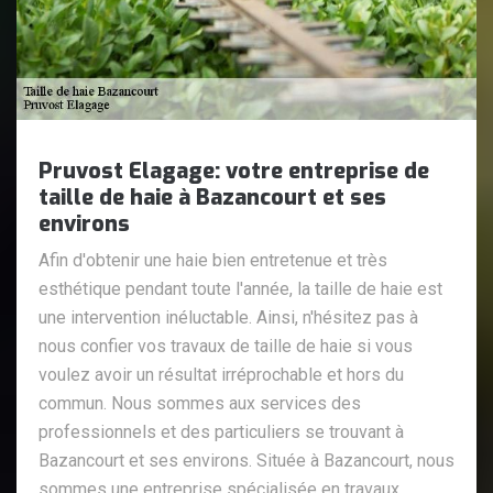
Pruvost Elagage: votre entreprise de
taille de haie à Bazancourt et ses
environs
Afin d'obtenir une haie bien entretenue et très
esthétique pendant toute l'année, la taille de haie est
une intervention inéluctable. Ainsi, n'hésitez pas à
nous confier vos travaux de taille de haie si vous
voulez avoir un résultat irréprochable et hors du
commun. Nous sommes aux services des
professionnels et des particuliers se trouvant à
Bazancourt et ses environs. Située à Bazancourt, nous
sommes une entreprise spécialisée en travaux