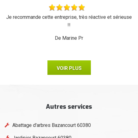
'a
Je recommande cette entreprise, très réactive et sérieuse
L
r,
!!
d
ux,
il
De Marine Pr
VOIR PLUS
Autres services
Abattage d'arbres Bazancourt 60380
Jardinier Bazancourt 60380