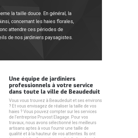
rne la taille douce. En général, la
insi, concernant les haies florales,
 donc attendre ces périodes de
eils de nos jardiniers paysagistes.
Une équipe de jardiniers
professionnels à votre service
dans toute la ville de Beaudeduit
Vous vous trouvez à Beaudeduit et ses environs
? Et vous envisagez de réaliser la taille de vos
haies ? Vous pouvez compter sur les services
de l'entreprise Pruvost Elagage. Pour vos
travaux, nous avons sélectionné les meilleurs
artisans aptes à vous fournir une taille de
qualité et à la hauteur de vos attentes. Ils ont