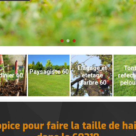
Elagage et
Tont
Paysagiste 60
dinier 60
etetage
refect
d'arbre 60
pelou
ice pour faire la taille de ha