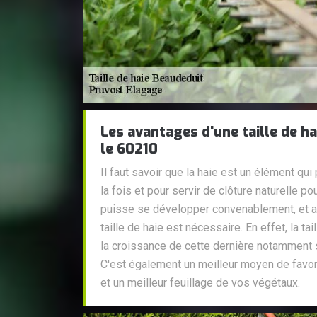
Les avantages d'une taille de h
le 60210
Il faut savoir que la haie est un élément qui 
la fois et pour servir de clôture naturelle po
puisse se développer convenablement, et ait
taille de haie est nécessaire. En effet, la ta
la croissance de cette dernière notamment 
C'est également un meilleur moyen de favori
et un meilleur feuillage de vos végétaux.