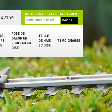
ON VOUS RAPPELLE GRATUITEMENT
2 71 94
POSE DE
DE
TAILLE
GAZON EN
URE
DE HAIE
TEMOIGNAGES
ROULEAU 60
SE
60 OISE
OISE