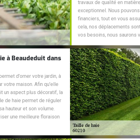
travaux de qualité en matière 
exceptionnel. Nous pouvons
financiers, tout en vous assu
cela, nos déplacements sont 
vos besoins, nous saurons v
aie à Beaudeduit dans
permet d'orner votre jardin, à
ur votre maison. Afin qu'elle
 un aspect plus décoratif, la
ille de haie permet de réguler
sa hauteur et son volume.
ser une meilleure floraison