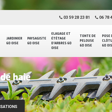
03 59 28 23 81
06 78 4
ELAGAGE ET
TONTE DE
POSE 
JARDINIER
PAYSAGISTE
ÉTÊTAGE
PELOUSE
CLÔT
60 OISE
60 OISE
D'ARBRES 60
60 OISE
60 OI
OISE
 de haie
ISATIONS