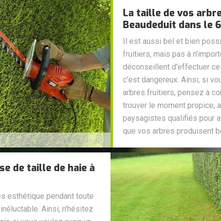
La taille de vos arbre
Beaudeduit dans le 
Il est aussi bel et bien possi
fruitiers, mais pas à n'impo
déconseillent d'effectuer c
c'est dangereux. Ainsi, si vo
arbres fruitiers, pensez à c
trouver le moment propice, 
paysagistes qualifiés pour a
que vos arbres produisent be
e de taille de haie à
rès esthétique pendant toute
 inéluctable. Ainsi, n'hésitez