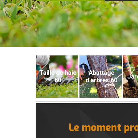
Taille de haie
Abattage
Jar
60
d'arbres 60
Le moment prop