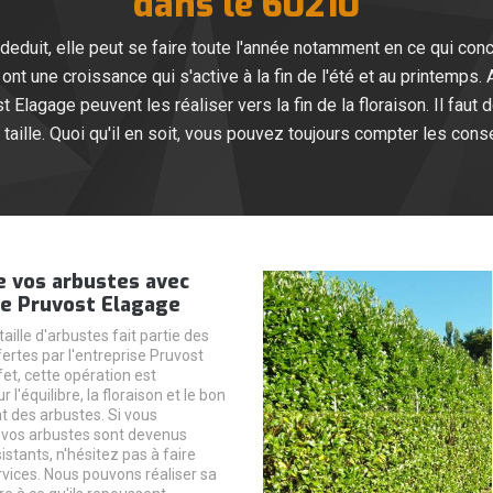
dans le 60210
deduit, elle peut se faire toute l'année notamment en ce qui conce
t une croissance qui s'active à la fin de l'été et au printemps. A
 Elagage peuvent les réaliser vers la fin de la floraison. Il faut
taille. Quoi qu'il en soit, vous pouvez toujours compter les cons
de vos arbustes avec
se Pruvost Elagage
aille d'arbustes fait partie des
ertes par l'entreprise Pruvost
et, cette opération est
l'équilibre, la floraison et le bon
 des arbustes. Si vous
 vos arbustes sont devenus
stants, n'hésitez pas à faire
rvices. Nous pouvons réaliser sa