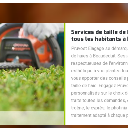
Services de taille d
tous les habitants à
Pruvost Elagage se démarque
de haies à Beaudeduit. Ses 
respectueuses de l'environn
esthétique à vos plantes tout
vous apporter des conseils 
taille de haie. Engagez Pruv
personnalisés sur le choix 
traite toutes les demandes, q
troène, le cyprès, le photini
traitement adapté à chaque p