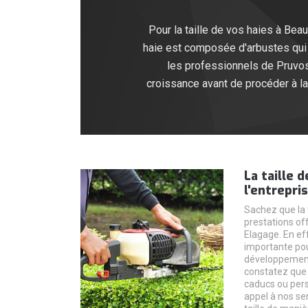
Pour la taille de vos haies à Beau
haie est composée d'arbustes qui on
les professionnels de Pruvost
croissance avant de procéder à la 
La taille 
l'entrepri
Sachez que la t
prestations off
Elagage. En eff
importante pour 
développement
constatez que
caducs ou persi
appel à nos se