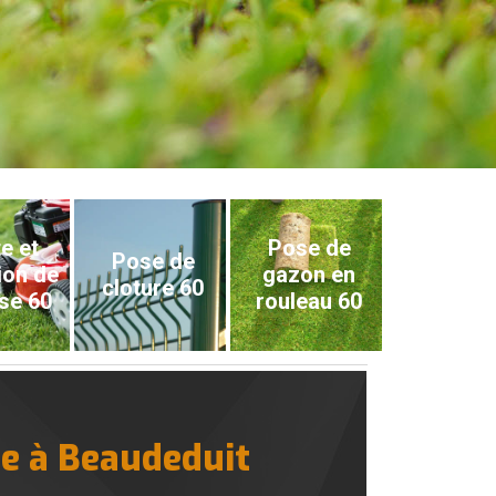
e et
Pose de
Pose de
ion de
gazon en
cloture 60
se 60
rouleau 60
ie à Beaudeduit