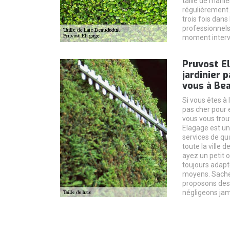
taille de maniè
régulièrement. 
trois fois dans
professionnels
moment interve
Pruvost El
jardinier 
vous à Be
Si vous êtes à
pas cher pour e
vous vous trou
Elagage est un
services de qua
toute la ville 
ayez un petit 
toujours adapt
moyens. Sache
proposons des 
négligeons jama