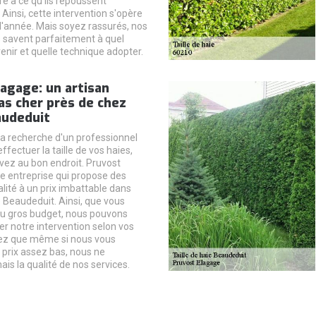
re à ce qu'ils repoussent
Ainsi, cette intervention s'opère
 l'année. Mais soyez rassurés, nos
 savent parfaitement à quel
nir et quelle technique adopter.
agage: un artisan
pas cher près de chez
audeduit
 la recherche d'un professionnel
ffectuer la taille de vos haies,
vez au bon endroit. Pruvost
e entreprise qui propose des
lité à un prix imbattable dans
de Beaudeduit. Ainsi, que vous
ou gros budget, nous pouvons
er notre intervention selon vos
z que même si nous vous
prix assez bas, nous ne
is la qualité de nos services.