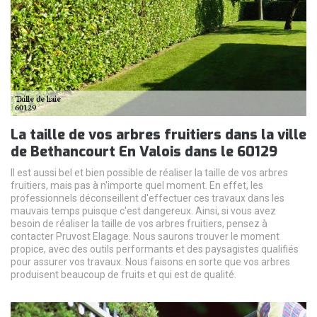
La taille de vos arbres fruitiers dans la ville
de Bethancourt En Valois dans le 60129
Il est aussi bel et bien possible de réaliser la taille de vos arbres
fruitiers, mais pas à n'importe quel moment. En effet, les
professionnels déconseillent d'effectuer ces travaux dans les
mauvais temps puisque c'est dangereux. Ainsi, si vous avez
besoin de réaliser la taille de vos arbres fruitiers, pensez à
contacter Pruvost Elagage. Nous saurons trouver le moment
propice, avec des outils performants et des paysagistes qualifiés
pour assurer vos travaux. Nous faisons en sorte que vos arbres
produisent beaucoup de fruits et qui est de qualité.