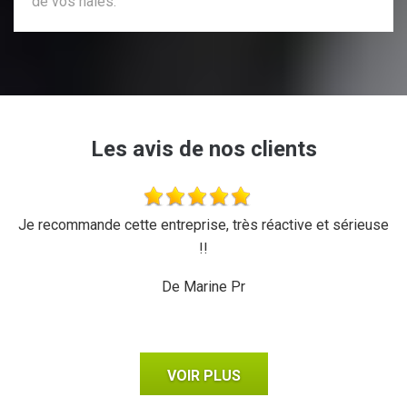
de vos haies.
Les avis de nos clients
'a
Je recommande cette entreprise, très réactive et sérieuse
L
r,
!!
d
ux,
il
De Marine Pr
VOIR PLUS