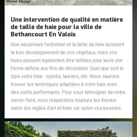
Une intervention de qualité en matière
de taille de haie pour la ville de
Bethancourt En Valois
Non seulement l'entretien et la taille de haie assurent
le bon développement de vos végétaux, mais vos
haies peuvent également être taillées pour avoir une
forme définie aux fins de décoration. Quel que soit le
type votre haie : cyprès, lauriers, etc. Nous saurons
trouver les techniques adaptées à votre haie avec
des outils performants. Pour vous témoigner de notre
savoir-faire, nous respectons toujours les travaux
selon les règles d'art et bien sûr selon vos besoins.