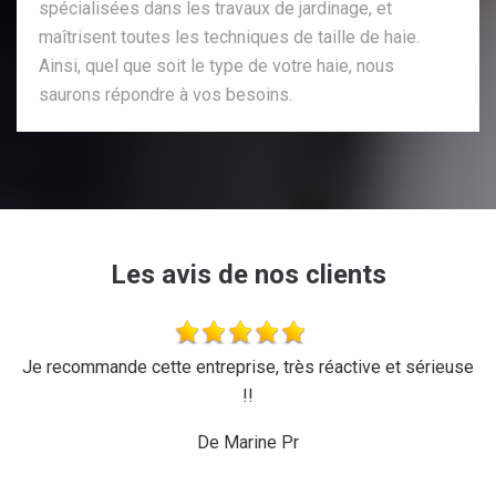
spécialisées dans les travaux de jardinage, et
maîtrisent toutes les techniques de taille de haie.
Ainsi, quel que soit le type de votre haie, nous
saurons répondre à vos besoins.
Les avis de nos clients
'a
Je recommande cette entreprise, très réactive et sérieuse
L
r,
!!
d
ux,
il
De Marine Pr