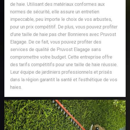
de haie. Utilisant des matériaux conformes aux
normes de sécurité, elle assure un entretien
impeccable, peu importe le choix de vos arbustes,
pour un prix compétitif. De plus, vous pouvez profiter
d’une taille de haie pas cher Bonnieres avec Pruvost
Elagage. De ce fait, vous pouvez profiter des
services de qualité de Pruvost Elagage sans
compromettre votre budget. Cette entreprise offre
des tarifs compétitifs pour une taille de haie réussie.
Leur équipe de jardiniers professionnels et prisés
dans la région garantit la santé et l'esthétique de vos
haies.