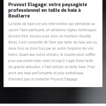
Pruvost Elagage: votre paysagiste
professionnel en taille de haie à
Boullarre
La taille de haie est une intervention qui demande un
savoir-faire particulier, et certaines règles techniques
doivent être suivies pour avoir un meilleur résultat.
Ainsi, il est conseillé de faire une taille de haie une ou
deux fois ou trois fois par an selon l'espèce de vos
haies. Quant aux outils utilisés, la cisaille peut suffire
pour une petite haie, mais lorsqu'il s'agit d'une taille
de grands arbustes, il faut utiliser un taille-haie. Pour
avoir une haie performante et plus esthétique,
n'hésitez pas à contacter Pruvost Elagage.