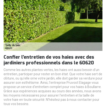
Confier l'entretien de vos haies avec des
jardiniers professionnels dans le 60620
Comme les autres plantes vertes, les haies ont aussi besoin d'un
entretien, participer pour rester en bon état. Que votre haie sert de
clôture, ou qu'elle orne votre jardin, elle doit garder sa verdure pour
assurer son esthétisme. Ainsi, l'entreprise Pruvost Elagage vous
propose un service d'entretien complet pour vos haies à Boullarre.
Grâce aux expériences acquises au cours des années, nous avons
les moyens nécessaires pour assurer l'entretien et la taille de
votre haie en toute sécurité. N'hésitez pas à nous contacter pour
tous vos besoins.