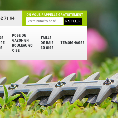
ON VOUS RAPPELLE GRATUITEMENT
2 71 94
POSE DE
DE
TAILLE
GAZON EN
URE
DE HAIE
TEMOIGNAGES
ROULEAU 60
SE
60 OISE
OISE