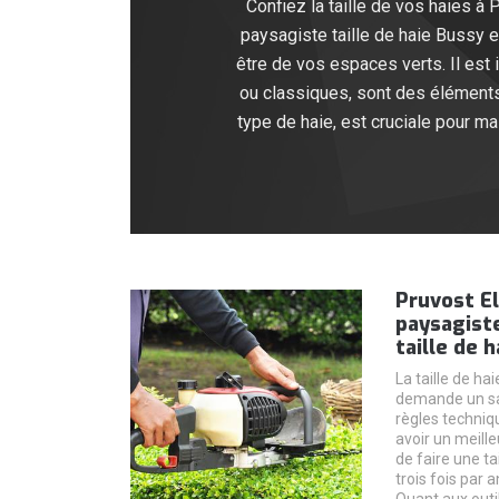
Confiez la taille de vos haies à
paysagiste taille de haie Bussy e
être de vos espaces verts. Il est 
ou classiques, sont des éléments
type de haie, est cruciale pour m
Pruvost E
paysagist
taille de 
La taille de ha
demande un savo
règles techniq
avoir un meilleu
de faire une ta
trois fois par 