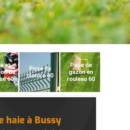
e et
Pose de
Pose de
ion de
gazon en
cloture 60
se 60
rouleau 60
e haie à Bussy