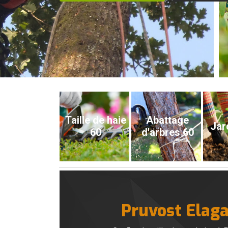
Taille de haie
Abattage
Jar
60
d'arbres 60
Pruvost Elaga