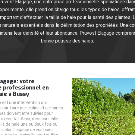
 Pruvost Elagage, une entreprise professionnelle spécialisée dans
xpérimenté, elle prend en charge tous les types de haies, offran
important d’effectuer la taille de haie pour la santé des plantes. 
 naturels essentiels dans la délimitation des propriétés. Une c
aintenir leur densité et leur abondance. Pruvost Elagage compren
bonne pousse des haies.
lagage: votre
e professionnel en
haie à Bussy
ie est une intervention qui
ir-faire particulier, et certaines
ues doivent être suivies pour
r résultat. Ainsi, il est conseillé
ille de haie une ou deux fois ou
an selon l'espèce de vos haies.