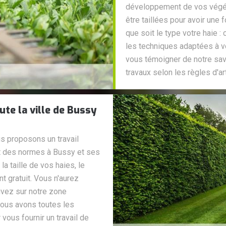
développement de vos végét
être taillées pour avoir une 
que soit le type votre haie :
les techniques adaptées à v
vous témoigner de notre savo
travaux selon les règles d'ar
te la ville de Bussy
s proposons un travail
ct des normes à Bussy et ses
la taille de vos haies, le
 gratuit. Vous n'aurez
uvez sur notre zone
nous avons toutes les
vous fournir un travail de