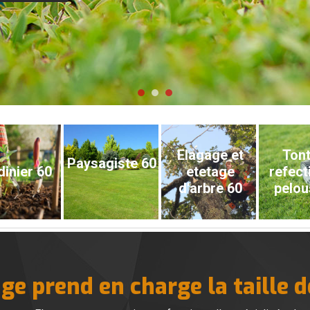
Elagage et
Tont
Paysagiste 60
dinier 60
etetage
refect
d'arbre 60
pelou
ge prend en charge la taille d