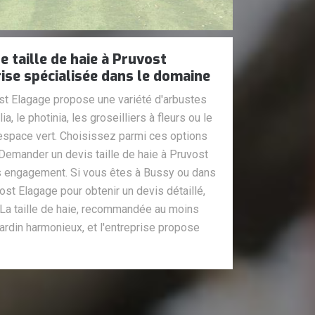
 taille de haie à Pruvost
ise spécialisée dans le domaine
ost Elagage propose une variété d'arbustes
ia, le photinia, les groseilliers à fleurs ou le
 espace vert. Choisissez parmi ces options
Demander un devis taille de haie à Pruvost
ans engagement. Si vous êtes à Bussy ou dans
ost Elagage pour obtenir un devis détaillé,
 La taille de haie, recommandée au moins
 jardin harmonieux, et l'entreprise propose