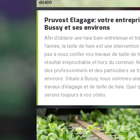
Pruvost Elagage: votre entrepris
Bussy et ses environs
Afin d'obtenir une haie bien entretenue et t
l'année, la taille de haie est une intervention
pas à nous confier vos travaux de taille de 
résultat irréprochable et hors du commun.
des professionnels et des particuliers se t
environs. Située à Bussy, nous sommes une
travaux d'élagage et de taille de haie. Quel 
serons toujours à vos côtés.