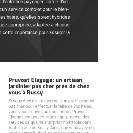
 l'entretien paysager. Dotée d'un
t un service complet pour le bien-
Les haies, qu'elles soient hybrides
oupe appropriée, adaptée à chaque
d cette importance pour assurer la
Pruvost Elagage: un artisan
jardinier pas cher près de chez
vous à Bussy
Si vous êtes à la recherche d'un professionnel
pas cher pour effectuer la taille de vos haies,
vous vous trouvez au bon endroit. Pruvost
Elagage est une entreprise qui propose des
services de qualité à un prix imbattable dans
toute la ville de Bussy. Ainsi, que vous ayez un