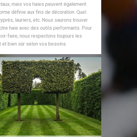
aux, mais vos haies peuvent également
forme définie aux fins de décoration. Quel
 cyprès, lauriers, etc. Nous saurons trouver
otre haie avec des outils performants. Pour
ir-faire, nous respectons toujours les
t et bien sûr selon vos besoins.