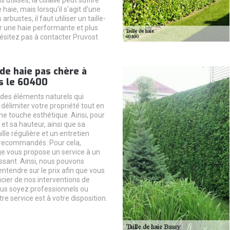
 utilisés, la cisaille peut suffire
 haie, mais lorsqu'il s'agit d'une
 arbustes, il faut utiliser un taille-
ir une haie performante et plus
hésitez pas à contacter Pruvost
 de haie pas chère à
s le 60400
 des éléments naturels qui
délimiter votre propriété tout en
ne touche esthétique. Ainsi, pour
e et sa hauteur, ainsi que sa
ille régulière et un entretien
 recommandés. Pour cela,
e vous propose un service à un
essant. Ainsi, nous pouvons
ntendre sur le prix afin que vous
cier de nos interventions de
ous soyez professionnels ou
tre service est à votre disposition.