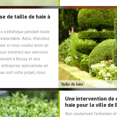
e de taille de haie à
rès esthétique pendant toute
 inéluctable. Ainsi, n'hésitez
haie si vous voulez avoir un
 Nous sommes aux services
rouvant à Bussy et ses
 entreprise spécialisée en
que soit votre projet, nous
Une intervention de q
haie pour la ville de
Non seulement l'entretien et 