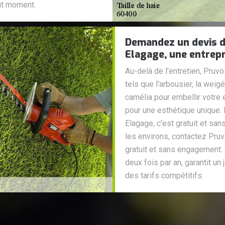
out moment.
Demandez un devis de
Elagage, une entrepr
Au-delà de l'entretien, Pruv
tels que l'arbousier, la weigél
camélia pour embellir votre
pour une esthétique unique. 
Elagage, c’est gratuit et s
les environs, contactez Pruv
gratuit et sans engagement.
deux fois par an, garantit un
des tarifs compétitifs.