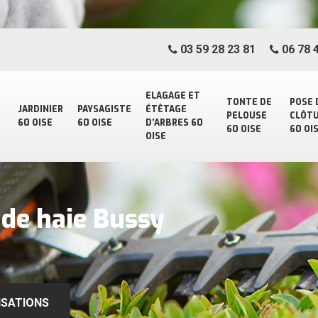
03 59 28 23 81
06 78 4
ELAGAGE ET
TONTE DE
POSE 
JARDINIER
PAYSAGISTE
ÉTÊTAGE
PELOUSE
CLÔT
60 OISE
60 OISE
D'ARBRES 60
60 OISE
60 OI
OISE
e de haie Bussy
ISATIONS