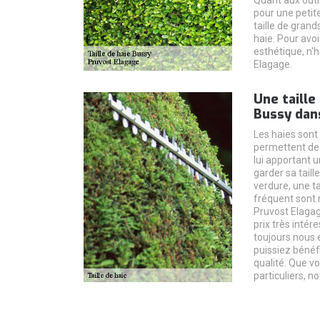
Quant aux outils
pour une petite
taille de grands
haie. Pour avo
esthétique, n'
Elagage.
Une taille
Bussy dan
Les haies sont
permettent de 
lui apportant u
garder sa taill
verdure, une ta
fréquent sont
Pruvost Elagag
prix très intér
toujours nous e
puissiez bénéfi
qualité. Que v
particuliers, no