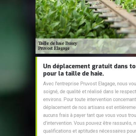
Un déplacement gratuit dans tou
pour la taille de haie.
Avec l'entreprise Pruvost Elagage, nous vou
soigné, de qualité et réalisé dans le respe
environs. Pour toute intervention concernant 
déplacement de nos artisans est entièrement
aucuns frais à payer tant que vous vous tro
d'intervention. Vous pouvez être rassurés, 
qualifications et aptitudes nécessaires pour 