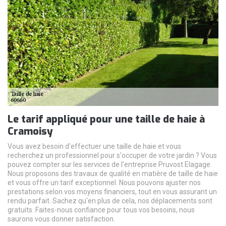
Le tarif appliqué pour une taille de haie à
Cramoisy
Vous avez besoin d'effectuer une taille de haie et vous
recherchez un professionnel pour s'occuper de votre jardin ? Vous
pouvez compter sur les services de l'entreprise Pruvost Elagage.
Nous proposons des travaux de qualité en matière de taille de haie
et vous offre un tarif exceptionnel. Nous pouvons ajuster nos
prestations selon vos moyens financiers, tout en vous assurant un
rendu parfait. Sachez qu'en plus de cela, nos déplacements sont
gratuits. Faites-nous confiance pour tous vos besoins, nous
saurons vous donner satisfaction.