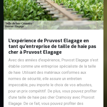
L'expérience de Pruvost Elagage en
tant qu'entreprise de taille de haie pas
cher à Pruvost Elagage
Avec des années d'expérience, Pruvost Elagage s'est
établie comme une entreprise spécialiste de la taille
de haie. Utilisant des matériaux conformes aux
normes de sécurité, elle assure un entretien
impeccable, peu importe le choix de vos arbustes,
pour un prix compétitif. De plus, vous pouvez profiter
d’une taille de haie pas cher Cramoisy avec Pruvost
Elagage. De ce fait, vous pouvez profiter des