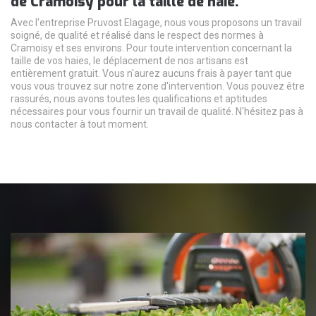
de Cramoisy pour la taille de haie.
Avec l'entreprise Pruvost Elagage, nous vous proposons un travail
soigné, de qualité et réalisé dans le respect des normes à
Cramoisy et ses environs. Pour toute intervention concernant la
taille de vos haies, le déplacement de nos artisans est
entièrement gratuit. Vous n'aurez aucuns frais à payer tant que
vous vous trouvez sur notre zone d'intervention. Vous pouvez être
rassurés, nous avons toutes les qualifications et aptitudes
nécessaires pour vous fournir un travail de qualité. N'hésitez pas à
nous contacter à tout moment.