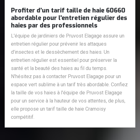
Profiter d’un tarif taille de haie 60660
abordable pour l'entretien régulier des
haies par des professionnels
L'équipe de jardiniers de Pruvost Elagage assure un
entretien régulier pour prévenir les attaques
d'insectes et le dessèchement des haies. Un
entretien régulier est essentiel pour préserver la
santé et la beauté des haies au fil du temps.
N’hésitez pas à contacter Pruvost Elagage pour un
espace vert sublime à un tarif très abordable. Confiez
la taille de vos haies à l'équipe de Pruvost Elagage
pour un service à la hauteur de vos attentes, de plus,
elle propose un tarif taille de haie Cramoisy
compétitif.