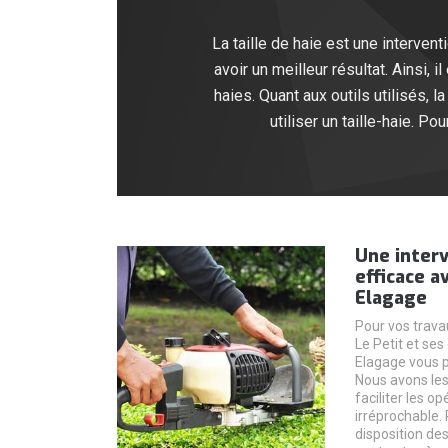
La taille de haie est une interven
avoir un meilleur résultat. Ainsi, 
haies. Quant aux outils utilisés, la
utiliser un taille-haie. P
Une interv
efficace a
Elagage
Pour vos trava
Le Petit et ses
Elagage vous p
Nous avons les
faciliter les o
irréprochable. 
disposition de