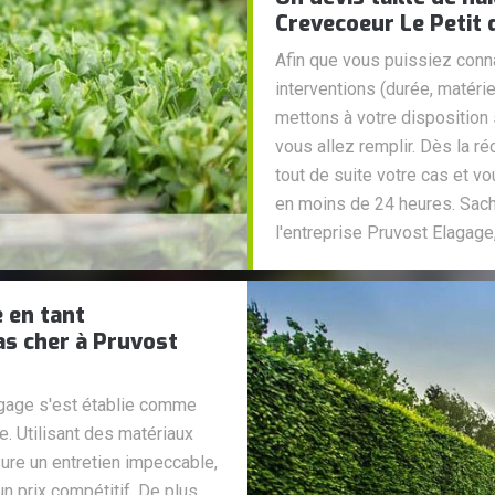
Crevecoeur Le Petit
Afin que vous puissiez conna
interventions (durée, matérie
mettons à votre disposition 
vous allez remplir. Dès la r
tout de suite votre cas et vo
en moins de 24 heures. Sach
l'entreprise Pruvost Elagag
 en tant
pas cher à Pruvost
gage s'est établie comme
ie. Utilisant des matériaux
ure un entretien impeccable,
n prix compétitif. De plus,