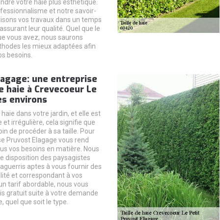
ndre votre haie plus esthétique.
fessionnalisme et notre savoir-
alisons vos travaux dans un temps
assurant leur qualité. Quel que le
ue vous avez, nous saurons
thodes les mieux adaptées afin
os besoins.
lagage: une entreprise
de haie à Crevecoeur Le
es environs
aie dans votre jardin, et elle est
t irrégulière, cela signifie que
n de procéder à sa taille. Pour
ise Pruvost Elagage vous rend
ous vos besoins en matière. Nous
e disposition des paysagistes
aguerris aptes à vous fournir des
lité et correspondant à vos
un tarif abordable, nous vous
is gratuit suite à votre demande
e, quel que soit le type.