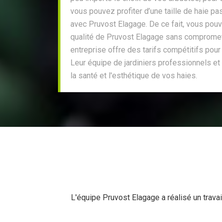
vous pouvez profiter d’une taille de haie p
avec Pruvost Elagage. De ce fait, vous pouv
qualité de Pruvost Elagage sans compromet
entreprise offre des tarifs compétitifs pour 
Leur équipe de jardiniers professionnels et 
la santé et l'esthétique de vos haies.
L'équipe Pruvost Elagage a réalisé un travail