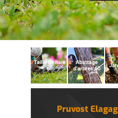
Taille de haie
Abattage
Jar
60
d'arbres 60
Pruvost Elagage