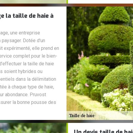
la taille de haie à
gage, une entreprise
n paysager. Dotée d'un
it expérimenté, elle prend en
ervice complet pour le bien-
’effectuer la taille de haie
es soient hybrides ou
ntiels dans la délimitation
tée à chaque type de haie,
leur abondance. Pruvost
ssurer la bonne pousse des
Un devis taille de h