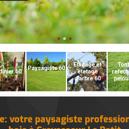
Elagage et
Tont
Paysagiste 60
dinier 60
etetage
refect
d'arbre 60
pelou
: votre paysagiste profession