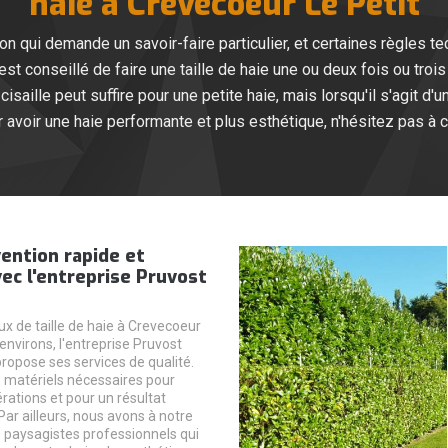
haie à Crevecoeur Le Petit
tion qui demande un savoir-faire particulier, et certaines règles t
il est conseillé de faire une taille de haie une ou deux fois ou tro
 cisaille peut suffire pour une petite haie, mais lorsqu'il s'agit d'u
our avoir une haie performante et plus esthétique, n'hésitez pas à
ention rapide et
vec l'entreprise Pruvost
ux de taille de haie à Crevecoeur
 environs, l'entreprise Pruvost
ropose ses services de qualité.
 matériels nécessaires pour
pérations et pour un résultat
Par ailleurs, nous avons à notre
s paysagistes professionnels qui