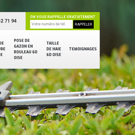
ON VOUS RAPPELLE GRATUITEMENT
2 71 94
POSE DE
DE
TAILLE
GAZON EN
URE
DE HAIE
TEMOIGNAGES
ROULEAU 60
SE
60 OISE
OISE