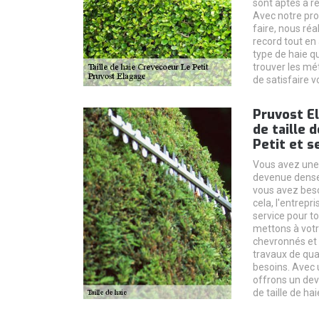
sont aptes à re
Avec notre pro
faire, nous ré
record tout en 
type de haie q
trouver les mé
de satisfaire v
Pruvost E
de taille 
Petit et s
Vous avez une h
devenue dense e
vous avez besoi
cela, l'entrepr
service pour t
mettons à votr
chevronnés et 
travaux de qua
besoins. Avec 
offrons un dev
de taille de hai