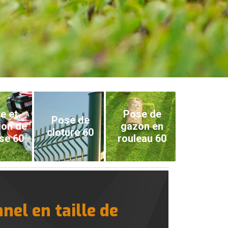
e et
Pose de
Pose de
ion de
gazon en
cloture 60
se 60
rouleau 60
nel en taille de