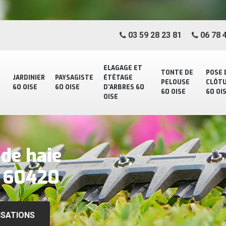
03 59 28 23 81
06 78 4
ELAGAGE ET
TONTE DE
POSE 
JARDINIER
PAYSAGISTE
ÉTÊTAGE
PELOUSE
CLÔT
60 OISE
60 OISE
D'ARBRES 60
60 OISE
60 OI
OISE
 de haie
t 60420
ISATIONS