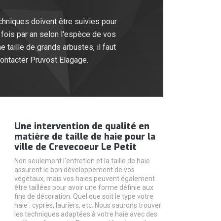
echniques doivent être suivies pour
is fois par an selon l'espèce de vos
ne taille de grands arbustes, il faut
 contacter Pruvost Elagage.
Une intervention de qualité en
matière de taille de haie pour la
ville de Crevecoeur Le Petit
Non seulement l'entretien et la taille de haie
assurent le bon développement de vos
végétaux, mais vos haies peuvent également
être taillées pour avoir une forme définie aux
fins de décoration. Quel que soit le type votre
haie : cyprès, lauriers, etc. Nous saurons trouver
les techniques adaptées à votre haie avec des