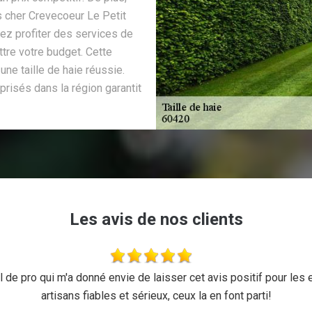
as cher Crevecoeur Le Petit
ez profiter des services de
tre votre budget. Cette
une taille de haie réussie.
prisés dans la région garantit
Les avis de nos clients
 de pro qui m'a donné envie de laisser cet avis positif pour les en
artisans fiables et sérieux, ceux la en font parti!