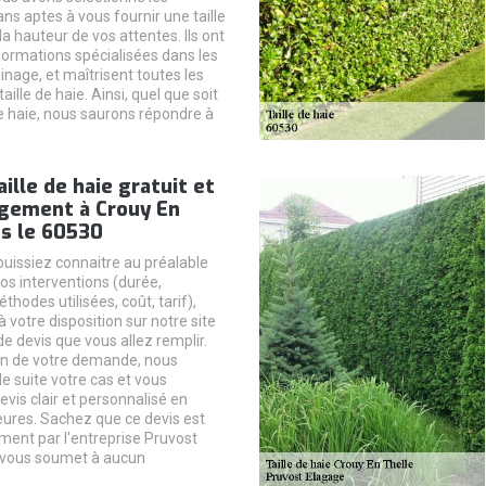
ans aptes à vous fournir une taille
 la hauteur de vos attentes. Ils ont
 formations spécialisées dans les
inage, et maîtrisent toutes les
aille de haie. Ainsi, quel que soit
re haie, nous saurons répondre à
aille de haie gratuit et
gement à Crouy En
ns le 60530
puissiez connaitre au préalable
nos interventions (durée,
thodes utilisées, coût, tarif),
votre disposition sur notre site
e devis que vous allez remplir.
on de votre demande, nous
e suite votre cas et vous
evis clair et personnalisé en
ures. Sachez que ce devis est
ement par l'entreprise Pruvost
 vous soumet à aucun