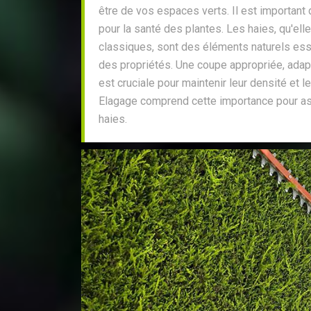
être de vos espaces verts. Il est important d
pour la santé des plantes. Les haies, qu'ell
classiques, sont des éléments naturels esse
des propriétés. Une coupe appropriée, adap
est cruciale pour maintenir leur densité et 
Elagage comprend cette importance pour a
haies.