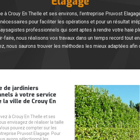
Elagage
aie à Crouy En Thelle et ses environs, l'entreprise Pruvost Elag
nécessaires pour faciliter les opérations et pour un résultat irré
paysagistes professionnels qui sont aptes à rendre votre haie pl
-faire, nous réalisons vos travaux dans un temps record tout en 
ez, nous saurons trouver les méthodes les mieux adaptées afin d
 de jardiniers
nels à votre service
 la ville de Crouy En
vez à Crouy En Thelle et ses
ous envisagez de réaliser la taille
 Vous pouvez compter sur les
entreprise Pruvost Elagage. Pour
ous avons sélectionné les