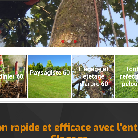
Elagage et
Tont
Paysagiste 60
dinier 60
etetage
refect
d'arbre 60
pelou
n rapide et efficace avec l'en