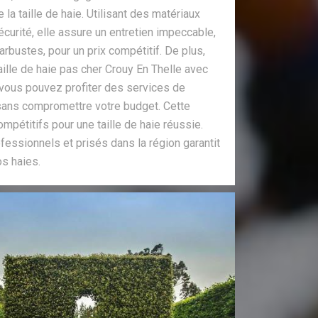
 la taille de haie. Utilisant des matériaux
urité, elle assure un entretien impeccable,
arbustes, pour un prix compétitif. De plus,
aille de haie pas cher Crouy En Thelle avec
 vous pouvez profiter des services de
sans compromettre votre budget. Cette
ompétitifs pour une taille de haie réussie.
ofessionnels et prisés dans la région garantit
os haies.