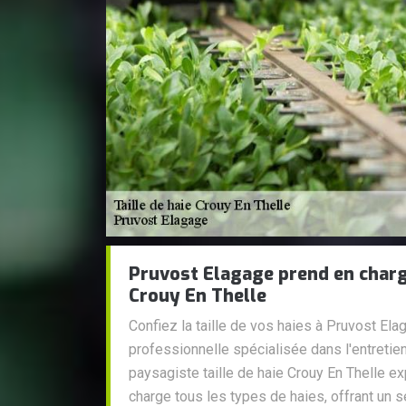
Pruvost Elagage prend en charge 
Crouy En Thelle
Confiez la taille de vos haies à Pruvost Ela
professionnelle spécialisée dans l'entretie
paysagiste taille de haie Crouy En Thelle e
charge tous les types de haies, offrant un s