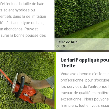
’effectuer la taille de haie
es soient hybrides ou
ntiels dans la délimitation
tée à chaque type de haie,
leur abondance. Pruvost
ssurer la bonne pousse des
Le tarif appliqué pou
Thelle
Vous avez besoin d'effectuer
professionnel pour s'occupe
les services de l'entrepris
travaux de qualité en matière 
exceptionnel. Nous pouvons
financiers, tout en vous assu