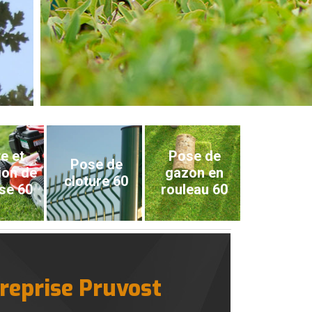
e et
Pose de
Pose de
ion de
gazon en
cloture 60
se 60
rouleau 60
treprise Pruvost