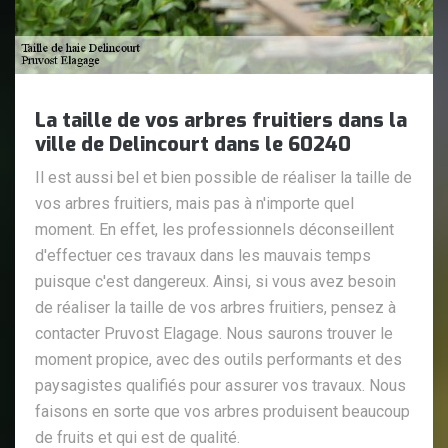
La taille de vos arbres fruitiers dans la
ville de Delincourt dans le 60240
Il est aussi bel et bien possible de réaliser la taille de
vos arbres fruitiers, mais pas à n'importe quel
moment. En effet, les professionnels déconseillent
d'effectuer ces travaux dans les mauvais temps
puisque c'est dangereux. Ainsi, si vous avez besoin
de réaliser la taille de vos arbres fruitiers, pensez à
contacter Pruvost Elagage. Nous saurons trouver le
moment propice, avec des outils performants et des
paysagistes qualifiés pour assurer vos travaux. Nous
faisons en sorte que vos arbres produisent beaucoup
de fruits et qui est de qualité.