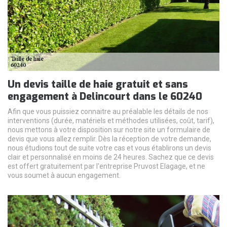
Un devis taille de haie gratuit et sans
engagement à Delincourt dans le 60240
Afin que vous puissiez connaitre au préalable les détails de nos
interventions (durée, matériels et méthodes utilisées, coût, tarif),
nous mettons à votre disposition sur notre site un formulaire de
devis que vous allez remplir. Dès la réception de votre demande,
nous étudions tout de suite votre cas et vous établirons un devis
clair et personnalisé en moins de 24 heures. Sachez que ce devis
est offert gratuitement par l'entreprise Pruvost Elagage, et ne
vous soumet à aucun engagement.