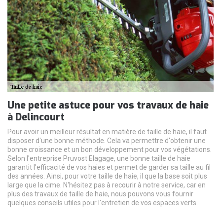
Une petite astuce pour vos travaux de haie
à Delincourt
Pour avoir un meilleur résultat en matière de taille de haie, il faut
disposer d'une bonne méthode. Cela va permettre d'obtenir une
bonne croissance et un bon développement pour vos végétations.
Selon l'entreprise Pruvost Elagage, une bonne taille de haie
garantit l'efficacité de vos haies et permet de garder sa taille au fil
des années. Ainsi, pour votre taille de haie, il que la base soit plus
large que la cime. N'hésitez pas à recourir à notre service, car en
plus des travaux de taille de haie, nous pouvons vous fournir
quelques conseils utiles pour l'entretien de vos espaces verts.