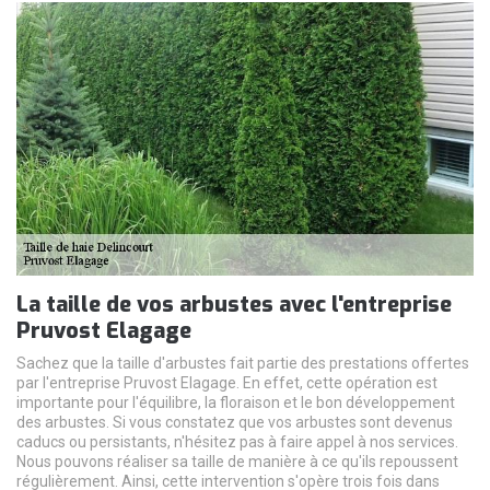
La taille de vos arbustes avec l'entreprise
Pruvost Elagage
Sachez que la taille d'arbustes fait partie des prestations offertes
par l'entreprise Pruvost Elagage. En effet, cette opération est
importante pour l'équilibre, la floraison et le bon développement
des arbustes. Si vous constatez que vos arbustes sont devenus
caducs ou persistants, n'hésitez pas à faire appel à nos services.
Nous pouvons réaliser sa taille de manière à ce qu'ils repoussent
régulièrement. Ainsi, cette intervention s'opère trois fois dans