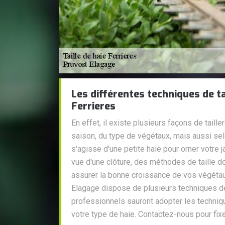
Les différentes techniques de ta
Ferrieres
En effet, il existe plusieurs façons de taille
saison, du type de végétaux, mais aussi sel
s'agisse d'une petite haie pour orner votre j
vue d'une clôture, des méthodes de taille d
assurer la bonne croissance de vos végétaux
Elagage dispose de plusieurs techniques de t
professionnels sauront adopter les techniq
votre type de haie. Contactez-nous pour fix