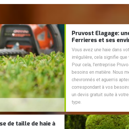
Pruvost Elagage: une 
Ferrieres et ses env
Vous avez une haie dans votr
irrégulière, cela signifie qu
Pour cela, l'entreprise Pruv
besoins en matière. Nous me
chevronnés et aguerris aptes
correspondant à vos besoins
un devis gratuit suite à votr
type.
e de taille de haie à