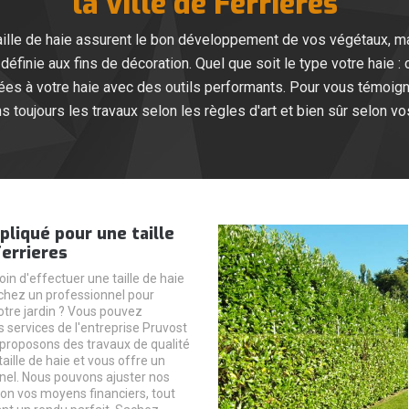
la ville de Ferrieres
 taille de haie assurent le bon développement de vos végétaux, 
définie aux fins de décoration. Quel que soit le type votre haie :
ées à votre haie avec des outils performants. Pour vous témoigne
 toujours les travaux selon les règles d'art et bien sûr selon v
ppliqué pour une taille
Ferrieres
in d'effectuer une taille de haie
chez un professionnel pour
otre jardin ? Vous pouvez
 services de l'entreprise Pruvost
proposons des travaux de qualité
aille de haie et vous offre un
nnel. Nous pouvons ajuster nos
lon vos moyens financiers, tout