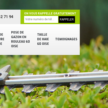
ON VOUS RAPPELLE GRATUITEMENT
2 71 94
POSE DE
DE
TAILLE
GAZON EN
URE
DE HAIE
TEMOIGNAGES
ROULEAU 60
SE
60 OISE
OISE