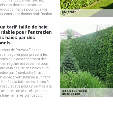
nt un rendu parfait. Sachez
cela, nos déplacements sont
es-nous confiance pour tous vos
saurons vous donner satisfaction.
un tarif taille de haie
dable pour l'entretien
es haies par des
nnels
rdiniers de Pruvost Elagage
tien régulier pour prévenir les
ectes et le dessèchement des
tien régulier est essentiel pour
nté et la beauté des haies au fil
sitez pas à contacter Pruvost
n espace vert sublime à un tarif
 Confiez la taille de vos haies à
vost Elagage pour un service à la
attentes, de plus, elle propose
de haie Ferrieres compétitif.