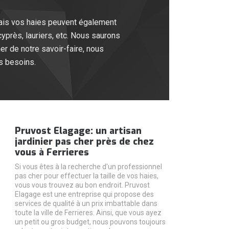
mais vos haies peuvent également
 cyprès, lauriers, etc. Nous saurons
r de notre savoir-faire, nous
os besoins.
Pruvost Elagage: un artisan
jardinier pas cher près de chez
vous à Ferrieres
Si vous êtes à la recherche d'un professionnel
pas cher pour effectuer la taille de vos haies,
vous vous trouvez au bon endroit. Pruvost
Elagage est une entreprise qui propose des
services de qualité à un prix imbattable dans
toute la ville de Ferrieres. Ainsi, que vous ayez
un petit ou gros budget, nous pouvons toujours