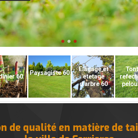
Elagage et
Tont
Paysagiste 60
dinier 60
etetage
refect
d'arbre 60
pelou
n de qualité en matière de tai