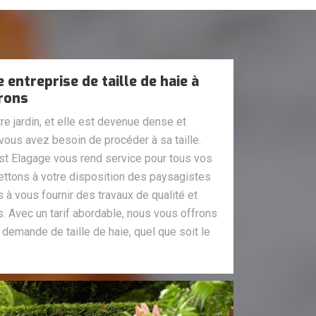
entreprise de taille de haie à
irons
e jardin, et elle est devenue dense et
e vous avez besoin de procéder à sa taille.
ost Elagage vous rend service pour tous vos
ttons à votre disposition des paysagistes
 à vous fournir des travaux de qualité et
. Avec un tarif abordable, nous vous offrons
e demande de taille de haie, quel que soit le