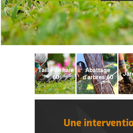
Taille de haie
Abattage
Jar
60
d'arbres 60
Une interventio