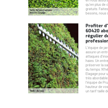
en vous assura
qu'en plus de 
gratuits. Fait
besoins, nous 
Profiter d’
60420 abor
régulier d
professio
L'équipe de ja
assure un entre
attaques d'ins
haies. Un entre
préserver la sa
du temps. N’hé
Elagage pour u
très abordable.
l'équipe de Pru
hauteur de vos 
un tarif taille 