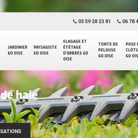
03 59 28 23 81
06 78 4
ELAGAGE ET
TONTE DE
POSE 
JARDINIER
PAYSAGISTE
ÉTÊTAGE
PELOUSE
CLÔT
60 OISE
60 OISE
D'ARBRES 60
60 OISE
60 OI
OISE
 de haie
ISATIONS