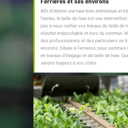
Ferrieres et ses environs
Afin d'obtenir une haie bien entretenue et t
l'année, la taille de haie est une intervention
pas à nous confier vos travaux de taille de 
résultat irréprochable et hors du commun.
des professionnels et des particuliers se t
environs. Située à Ferrieres, nous sommes 
en travaux d'élagage et de taille de haie. Qu
serons toujours à vos côtés.