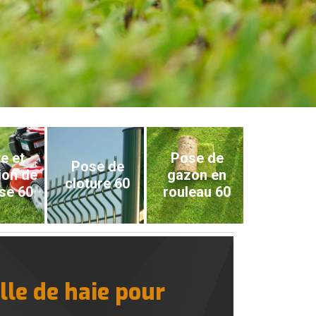
e et
Pose de
Pose de
ion de
gazon en
cloture 60
se 60
rouleau 60
lle de haie pour