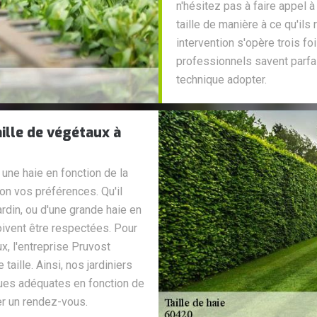
n'hésitez pas à faire appel 
taille de manière à ce qu'ils
intervention s'opère trois f
professionnels savent parfa
technique adopter.
ille de végétaux à
r une haie en fonction de la
on vos préférences. Qu'il
ardin, ou d'une grande haie en
oivent être respectées. Pour
, l'entreprise Pruvost
aille. Ainsi, nos jardiniers
ues adéquates en fonction de
er un rendez-vous.