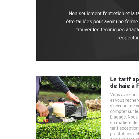
Non seulement l'entretien et la
être taillées pour avoir une forme 
trouver les techniques adapt
respectons
Le tarif a
de haie à 
Vous avez beso
et vous recher
s'occuper de v
compter sur les
Elagage. Nous 
en matière de t
tarif exceptio
prestations se