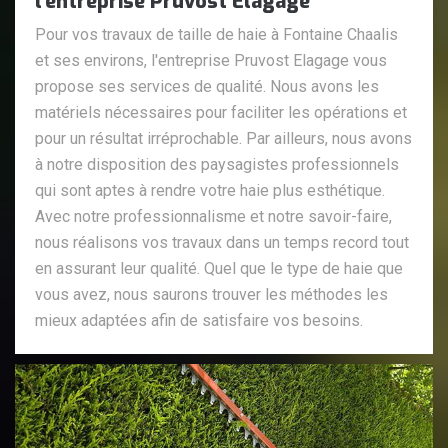
l'entreprise Pruvost Elagage
Pour vos travaux de taille de haie à Fontaine Chaalis
et ses environs, l'entreprise Pruvost Elagage vous
propose ses services de qualité. Nous avons les
matériels nécessaires pour faciliter les opérations et
pour un résultat irréprochable. Par ailleurs, nous avons
à notre disposition des paysagistes professionnels
qui sont aptes à rendre votre haie plus esthétique.
Avec notre professionnalisme et notre savoir-faire,
nous réalisons vos travaux dans un temps record tout
en assurant leur qualité. Quel que le type de haie que
vous avez, nous saurons trouver les méthodes les
mieux adaptées afin de satisfaire vos besoins.