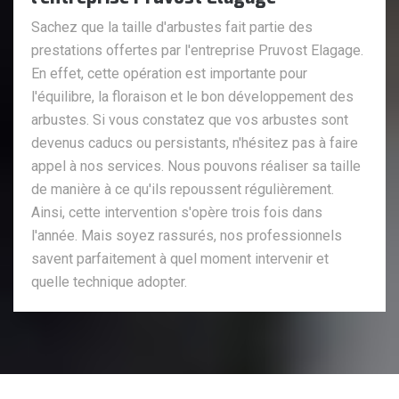
Sachez que la taille d'arbustes fait partie des
prestations offertes par l'entreprise Pruvost Elagage.
En effet, cette opération est importante pour
l'équilibre, la floraison et le bon développement des
arbustes. Si vous constatez que vos arbustes sont
devenus caducs ou persistants, n'hésitez pas à faire
appel à nos services. Nous pouvons réaliser sa taille
de manière à ce qu'ils repoussent régulièrement.
Ainsi, cette intervention s'opère trois fois dans
l'année. Mais soyez rassurés, nos professionnels
savent parfaitement à quel moment intervenir et
quelle technique adopter.