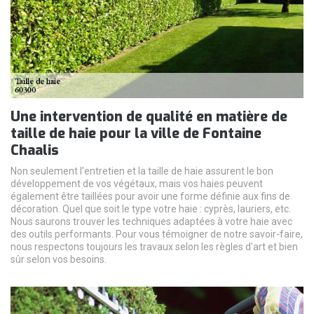
Une intervention de qualité en matière de
taille de haie pour la ville de Fontaine
Chaalis
Non seulement l'entretien et la taille de haie assurent le bon
développement de vos végétaux, mais vos haies peuvent
également être taillées pour avoir une forme définie aux fins de
décoration. Quel que soit le type votre haie : cyprès, lauriers, etc.
Nous saurons trouver les techniques adaptées à votre haie avec
des outils performants. Pour vous témoigner de notre savoir-faire,
nous respectons toujours les travaux selon les règles d'art et bien
sûr selon vos besoins.