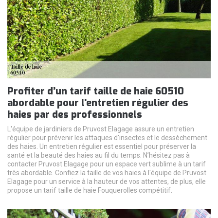
Profiter d’un tarif taille de haie 60510
abordable pour l'entretien régulier des
haies par des professionnels
L'équipe de jardiniers de Pruvost Elagage assure un entretien
régulier pour prévenir les attaques d'insectes et le dessèchement
des haies. Un entretien régulier est essentiel pour préserver la
santé et la beauté des haies au fil du temps. N’hésitez pas à
contacter Pruvost Elagage pour un espace vert sublime à un tarif
très abordable. Confiez la taille de vos haies à l'équipe de Pruvost
Elagage pour un service à la hauteur de vos attentes, de plus, elle
propose un tarif taille de haie Fouquerolles compétitif.