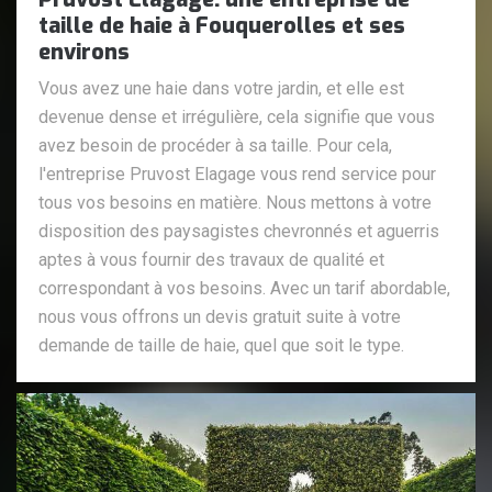
taille de haie à Fouquerolles et ses
environs
Vous avez une haie dans votre jardin, et elle est
devenue dense et irrégulière, cela signifie que vous
avez besoin de procéder à sa taille. Pour cela,
l'entreprise Pruvost Elagage vous rend service pour
tous vos besoins en matière. Nous mettons à votre
disposition des paysagistes chevronnés et aguerris
aptes à vous fournir des travaux de qualité et
correspondant à vos besoins. Avec un tarif abordable,
nous vous offrons un devis gratuit suite à votre
demande de taille de haie, quel que soit le type.