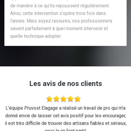
de manière à ce qu'ils repoussent régulièrement.
Ainsi, cette intervention s'opère trois fois dans
l'année. Mais soyez rassurés, nos professionnels
savent parfaitement à quel moment intervenir et
quelle technique adopter.
Les avis de nos clients
se
L'équipe Pruvost Elagage a réalisé un travail de pro qui m'a
J
donné envie de laisser cet avis positif pour les encourager,
il est très difficile de trouver des artisans fiables et sérieux,
ceux la en font parti!