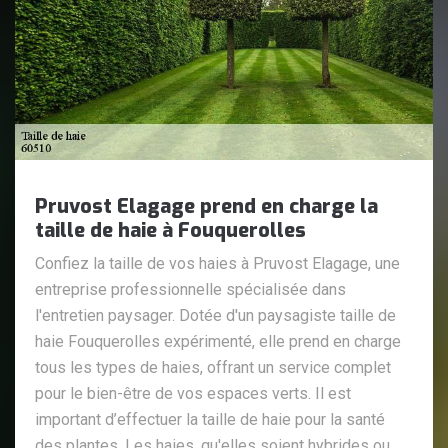
Pruvost Elagage prend en charge la
taille de haie à Fouquerolles
Confiez la taille de vos haies à Pruvost Elagage, une
entreprise professionnelle spécialisée dans
l'entretien paysager. Dotée d'un paysagiste taille de
haie Fouquerolles expérimenté, elle prend en charge
tous les types de haies, offrant un service complet
pour le bien-être de vos espaces verts. Il est
important d’effectuer la taille de haie pour la santé
des plantes. Les haies, qu'elles soient hybrides ou