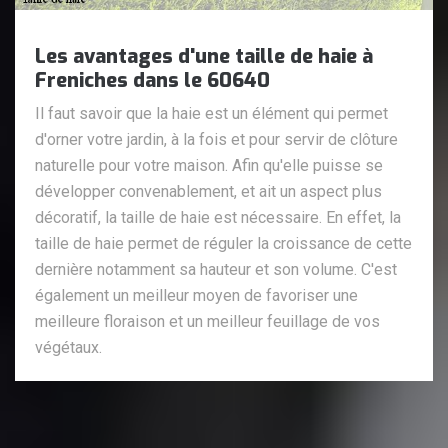
Les avantages d'une taille de haie à
Freniches dans le 60640
Il faut savoir que la haie est un élément qui permet
d'orner votre jardin, à la fois et pour servir de clôture
naturelle pour votre maison. Afin qu'elle puisse se
développer convenablement, et ait un aspect plus
décoratif, la taille de haie est nécessaire. En effet, la
taille de haie permet de réguler la croissance de cette
dernière notamment sa hauteur et son volume. C'est
également un meilleur moyen de favoriser une
meilleure floraison et un meilleur feuillage de vos
végétaux.