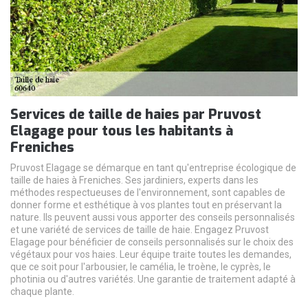
Services de taille de haies par Pruvost
Elagage pour tous les habitants à
Freniches
Pruvost Elagage se démarque en tant qu'entreprise écologique de
taille de haies à Freniches. Ses jardiniers, experts dans les
méthodes respectueuses de l'environnement, sont capables de
donner forme et esthétique à vos plantes tout en préservant la
nature. Ils peuvent aussi vous apporter des conseils personnalisés
et une variété de services de taille de haie. Engagez Pruvost
Elagage pour bénéficier de conseils personnalisés sur le choix des
végétaux pour vos haies. Leur équipe traite toutes les demandes,
que ce soit pour l'arbousier, le camélia, le troène, le cyprès, le
photinia ou d'autres variétés. Une garantie de traitement adapté à
chaque plante.