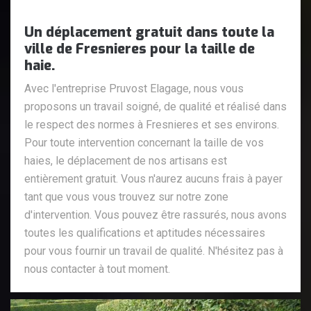
Un déplacement gratuit dans toute la
ville de Fresnieres pour la taille de
haie.
Avec l'entreprise Pruvost Elagage, nous vous
proposons un travail soigné, de qualité et réalisé dans
le respect des normes à Fresnieres et ses environs.
Pour toute intervention concernant la taille de vos
haies, le déplacement de nos artisans est
entièrement gratuit. Vous n'aurez aucuns frais à payer
tant que vous vous trouvez sur notre zone
d'intervention. Vous pouvez être rassurés, nous avons
toutes les qualifications et aptitudes nécessaires
pour vous fournir un travail de qualité. N'hésitez pas à
nous contacter à tout moment.