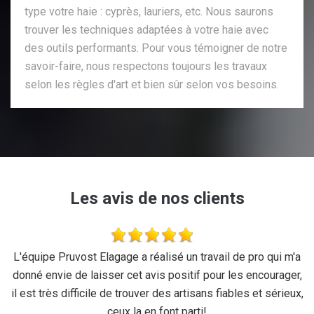
type votre haie : cyprès, lauriers, etc. Nous saurons
trouver les techniques adaptées à votre haie avec
des outils performants. Pour vous témoigner de notre
savoir-faire, nous respectons toujours les travaux
selon les règles d'art et bien sûr selon vos besoins.
Les avis de nos clients
se
L'équipe Pruvost Elagage a réalisé un travail de pro qui m'a
J
donné envie de laisser cet avis positif pour les encourager,
il est très difficile de trouver des artisans fiables et sérieux,
ceux la en font parti!