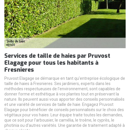
Services de taille de haies par Pruvost
Elagage pour tous les habitants à
Fresnieres
Pruvost Elagage se démarque en tant qu'entreprise écologique de
taille de haies à Fresnieres. Ses jardiniers, experts dans les
méthodes respectueuses de l'environnement, sont capables de
donner forme et esthétique à vos plantes tout en préservant la
nature. Ils peuvent aussi vous apporter des conseils personnalisés
et une variété de services de taille de haie. Engagez Pruvost
Elagage pour bénéficier de conseils personnalisés sur le choix des
végétaux pour vos haies. Leur équipe traite toutes les demandes,
que ce soit pour l'arbousier, le camélia, le troène, le cyprès, le
photinia ou d'autres variétés. Une garantie de traitement adapté à