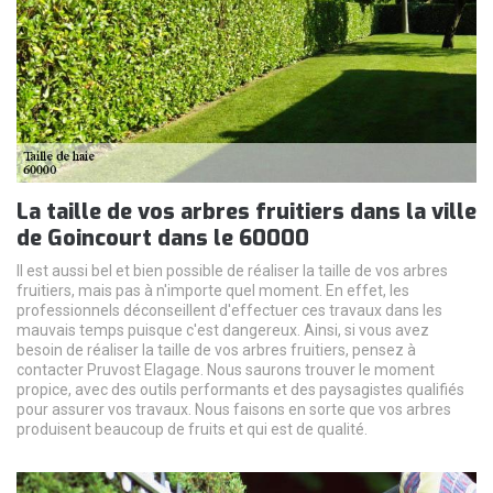
La taille de vos arbres fruitiers dans la ville
de Goincourt dans le 60000
Il est aussi bel et bien possible de réaliser la taille de vos arbres
fruitiers, mais pas à n'importe quel moment. En effet, les
professionnels déconseillent d'effectuer ces travaux dans les
mauvais temps puisque c'est dangereux. Ainsi, si vous avez
besoin de réaliser la taille de vos arbres fruitiers, pensez à
contacter Pruvost Elagage. Nous saurons trouver le moment
propice, avec des outils performants et des paysagistes qualifiés
pour assurer vos travaux. Nous faisons en sorte que vos arbres
produisent beaucoup de fruits et qui est de qualité.