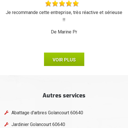
'a
Je recommande cette entreprise, très réactive et sérieuse
L
r,
!!
d
ux,
il
De Marine Pr
VOIR PLUS
Autres services
Abattage d'arbres Golancourt 60640
Jardinier Golancourt 60640