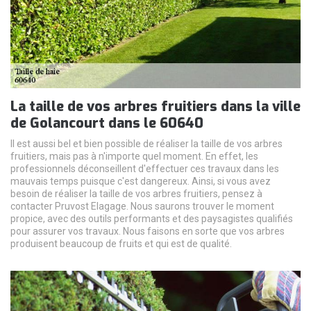
La taille de vos arbres fruitiers dans la ville
de Golancourt dans le 60640
Il est aussi bel et bien possible de réaliser la taille de vos arbres
fruitiers, mais pas à n'importe quel moment. En effet, les
professionnels déconseillent d'effectuer ces travaux dans les
mauvais temps puisque c'est dangereux. Ainsi, si vous avez
besoin de réaliser la taille de vos arbres fruitiers, pensez à
contacter Pruvost Elagage. Nous saurons trouver le moment
propice, avec des outils performants et des paysagistes qualifiés
pour assurer vos travaux. Nous faisons en sorte que vos arbres
produisent beaucoup de fruits et qui est de qualité.