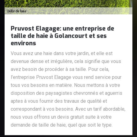
Pruvost Elagage: une entreprise de
taille de haie à Golancourt et ses
environs
Vous avez une haie dans votre jardin, et elle est
devenue dense et irrégulière, cela signifie que vous
avez besoin de procéder à sa taille. Pour cela,
l'entreprise Pruvost Elagage vous rend service pour
tous vos besoins en matière. Nous mettons à votre
disposition des paysagistes chevronnés et aguerris
aptes à vous fournir des travaux de qualité et
correspondant à vos besoins. Avec un tarif abordable,
nous vous offrons un devis gratuit suite à votre
demande de taille de haie, quel que soit le type.