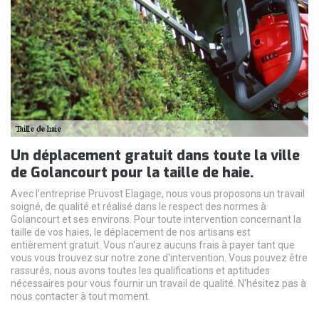
Un déplacement gratuit dans toute la ville
de Golancourt pour la taille de haie.
Avec l'entreprise Pruvost Elagage, nous vous proposons un travail
soigné, de qualité et réalisé dans le respect des normes à
Golancourt et ses environs. Pour toute intervention concernant la
taille de vos haies, le déplacement de nos artisans est
entièrement gratuit. Vous n'aurez aucuns frais à payer tant que
vous vous trouvez sur notre zone d'intervention. Vous pouvez être
rassurés, nous avons toutes les qualifications et aptitudes
nécessaires pour vous fournir un travail de qualité. N'hésitez pas à
nous contacter à tout moment.