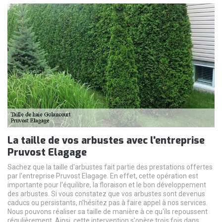
La taille de vos arbustes avec l'entreprise
Pruvost Elagage
Sachez que la taille d'arbustes fait partie des prestations offertes
par l'entreprise Pruvost Elagage. En effet, cette opération est
importante pour l'équilibre, la floraison et le bon développement
des arbustes. Si vous constatez que vos arbustes sont devenus
caducs ou persistants, n'hésitez pas à faire appel à nos services.
Nous pouvons réaliser sa taille de manière à ce qu'ils repoussent
régulièrement. Ainsi, cette intervention s'opère trois fois dans