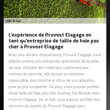
L'expérience de Pruvost Elagage en
tant qu'entreprise de taille de haie pas
cher à Pruvost Elagage
Avec des années d'expérience, Pruvost Elagage s'est
établie comme une entreprise spécialiste de la taille
de haie. Utilisant des matériaux conformes aux
normes de sécurité, elle assure un entretien
impeccable, peu importe le choix de vos arbustes,
pour un prix compétitif. De plus, vous pouvez profiter
d’une taille de haie pas cher Gournay Sur Aronde avec
Pruvost Elagage. De ce fait, vous pouvez profiter des
services de qualité de Pruvost Elagage sans