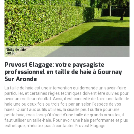
Pruvost Elagage: votre paysagiste
professionnel en taille de haie à Gournay
Sur Aronde
La taille de haie est une intervention qui demande un savoir-faire
particulier, et certaines règles techniques doivent être suivies pour
avoir un meilleur résultat. Ainsi, il est conseillé de faire une taille de
haie une ou deux fois ou trois fois par an selon l'espèce de vos
haies. Quant aux outils utilisés, la cisaille peut suffire pour une
petite haie, mais lorsqu'il s'agit d'une taille de grands arbustes, il
faut utiliser un taille-haie. Pour avoir une haie performante et plus
esthétique, n'hésitez pas à contacter Pruvost Elagage.