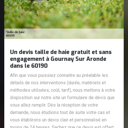
Un devis taille de haie gratuit et sans
engagement à Gournay Sur Aronde
dans le 60190
Afin que vous puissiez connaitre au préalable les
détails de nos interventions (durée, matériels et
méthodes utilisées, coût, tarif), nous mettons à votre
disposition sur notre site un formulaire de devis que
vous allez remplir. Dès la réception de votre
demande, nous étudions tout de suite votre cas et
vous établirons un devis clair et personnalisé en
moins de 24 heures. Sachez que ce devis est offert