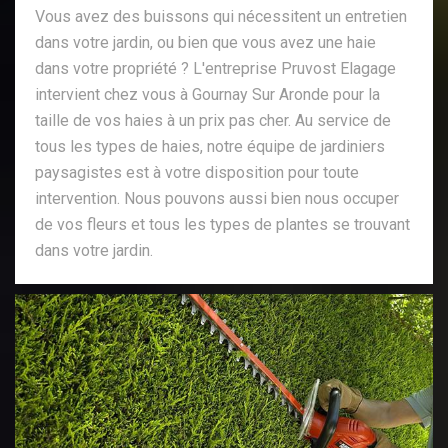
Vous avez des buissons qui nécessitent un entretien
dans votre jardin, ou bien que vous avez une haie
dans votre propriété ? L'entreprise Pruvost Elagage
intervient chez vous à Gournay Sur Aronde pour la
taille de vos haies à un prix pas cher. Au service de
tous les types de haies, notre équipe de jardiniers
paysagistes est à votre disposition pour toute
intervention. Nous pouvons aussi bien nous occuper
de vos fleurs et tous les types de plantes se trouvant
dans votre jardin.