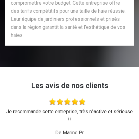
compromettre votre budget. Cette entreprise offre
des tarifs compétitifs pour une taille de haie réussie.
Leur équipe de jardiniers professionnels et prisés
dans la région garantit la santé et l'esthétique de vos
haies.
Les avis de nos clients
'a
Je recommande cette entreprise, très réactive et sérieuse
L
r,
!!
d
ux,
il
De Marine Pr