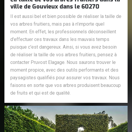
ville de Gouvieux dans le 60270
Il est aussi bel et bien possible de réaliser la taille de
vos arbres fruitiers, mais pas à n'importe quel
moment. En effet, les professionnels déconseillent
d'effectuer ces travaux dans les mauvais temps
puisque c'est dangereux. Ainsi, si vous avez besoin
de réaliser la taille de vos arbres fruitiers, pensez à
contacter Pruvost Elagage. Nous saurons trouver le
moment propice, avec des outils performants et des
paysagistes qualifiés pour assurer vos travaux. Nous
faisons en sorte que vos arbres produisent beaucoup
de fruits et qui est de qualité.