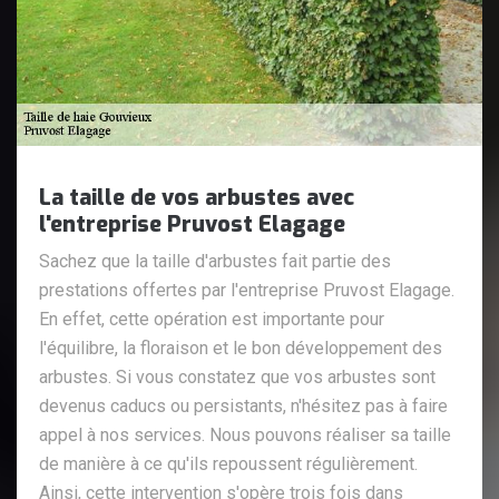
La taille de vos arbustes avec
l'entreprise Pruvost Elagage
Sachez que la taille d'arbustes fait partie des
prestations offertes par l'entreprise Pruvost Elagage.
En effet, cette opération est importante pour
l'équilibre, la floraison et le bon développement des
arbustes. Si vous constatez que vos arbustes sont
devenus caducs ou persistants, n'hésitez pas à faire
appel à nos services. Nous pouvons réaliser sa taille
de manière à ce qu'ils repoussent régulièrement.
Ainsi, cette intervention s'opère trois fois dans