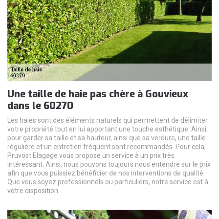
Une taille de haie pas chère à Gouvieux
dans le 60270
Les haies sont des éléments naturels qui permettent de délimiter
votre propriété tout en lui apportant une touche esthétique. Ainsi,
pour garder sa taille et sa hauteur, ainsi que sa verdure, une taille
régulière et un entretien fréquent sont recommandés. Pour cela,
Pruvost Elagage vous propose un service à un prix très
intéressant. Ainsi, nous pouvons toujours nous entendre sur le prix
afin que vous puissiez bénéficier de nos interventions de qualité.
Que vous soyez professionnels ou particuliers, notre service est à
votre disposition.