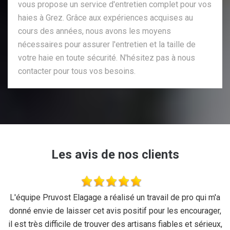
vous propose un service d'entretien complet pour vos
haies à Grez. Grâce aux expériences acquises au
cours des années, nous avons les moyens
nécessaires pour assurer l'entretien et la taille de
votre haie en toute sécurité. N'hésitez pas à nous
contacter pour tous vos besoins.
Les avis de nos clients
se
L'équipe Pruvost Elagage a réalisé un travail de pro qui m'a
J
donné envie de laisser cet avis positif pour les encourager,
il est très difficile de trouver des artisans fiables et sérieux,