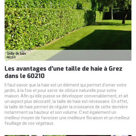
Les avantages d'une taille de haie à Grez
dans le 60210
Il faut savoir que la haie est un élément qui permet d'orner votre
jardin, à la fois et pour servir de clôture naturelle pour votre
maison. Afin qu'elle puisse se développer convenablement, et ait
un aspect plus décoratif, la taille de haie est nécessaire. En effet,
la taille de haie permet de réguler la croissance de cette dernière
notamment sa hauteur et son volume. C'est également un
meilleur moyen de favoriser une meilleure floraison et un meilleur
feuillage de vos végétaux.