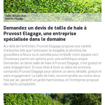
Demandez un devis de taille de haie à
Pruvost Elagage, une entreprise
spécialisée dans le domaine
Au-delà de l'entretien, Pruvost Elagage propose une variété
d'arbustes tels que l'arbousier, la weigélia, le photinia, les
groseilliers à fleurs ou le camélia pour embellir votre espace vert.
Choisissez parmi ces options pour une esthétique unique.
Demander un devis taille de haie à Pruvost Elagage, c’est gratuit et
sans engagement. Si vous êtes à Grez ou dans les environs,
contactez Pruvost Elagage pour obtenir un devis détaillé, gratuit et
sans engagement. La taille de haie, recommandée au moins deux
fois par an, garantit un jardin harmonieux, et l'entreprise propose
des tarifs compétitifs.