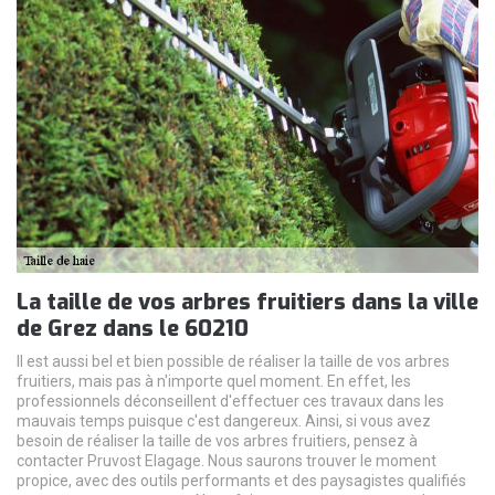
La taille de vos arbres fruitiers dans la ville
de Grez dans le 60210
Il est aussi bel et bien possible de réaliser la taille de vos arbres
fruitiers, mais pas à n'importe quel moment. En effet, les
professionnels déconseillent d'effectuer ces travaux dans les
mauvais temps puisque c'est dangereux. Ainsi, si vous avez
besoin de réaliser la taille de vos arbres fruitiers, pensez à
contacter Pruvost Elagage. Nous saurons trouver le moment
propice, avec des outils performants et des paysagistes qualifiés