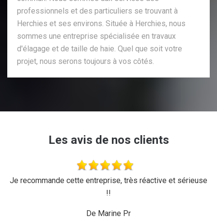
professionnels et des particuliers se trouvant à
Herchies et ses environs. Située à Herchies, nous
sommes une entreprise spécialisée en travaux
d'élagage et de taille de haie. Quel que soit votre
projet, nous serons toujours à vos côtés.
Les avis de nos clients
'a
Je recommande cette entreprise, très réactive et sérieuse
L
r,
!!
d
ux,
il
De Marine Pr