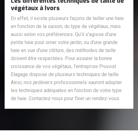
Les différentes techniques de taille de
végétaux à Ivors
En effet, il existe plusieurs façons de tailler une haie
en fonction de la saison, du type de végétaux, mais
aussi selon vos préférences. Qu'il s'agisse d'une
petite haie pour orner votre jardin, ou d'une grande
haie en vue d'une clôture, des méthodes de taille
doivent être respectées. Pour assurer la bonne
croissance de vos végétaux, l'entreprise Pruvost
Elagage dispose de plusieurs techniques de taille.
Ainsi, nos jardiniers professionnels sauront adopter
les techniques adéquates en fonction de votre type
de haie. Contactez-nous pour fixer un rendez-vous.