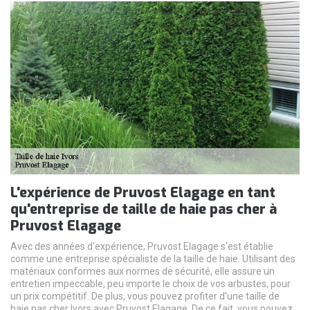
L'expérience de Pruvost Elagage en tant
qu'entreprise de taille de haie pas cher à
Pruvost Elagage
Avec des années d'expérience, Pruvost Elagage s'est établie
comme une entreprise spécialiste de la taille de haie. Utilisant des
matériaux conformes aux normes de sécurité, elle assure un
entretien impeccable, peu importe le choix de vos arbustes, pour
un prix compétitif. De plus, vous pouvez profiter d’une taille de
haie pas cher Ivors avec Pruvost Elagage. De ce fait, vous pouvez