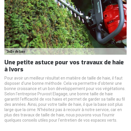
Une petite astuce pour vos travaux de haie
à Ivors
Pour avoir un meilleur résultat en matière de taille de haie, il faut
disposer d'une bonne méthode. Cela va permettre d'obtenir une
bonne croissance et un bon développement pour vos végétations.
Selon l'entreprise Pruvost Elagage, une bonne taille de haie
garantit l'efficacité de vos haies et permet de garder sa taille au fil
des années. Ainsi, pour votre taille de haie, il que la base soit plus
large que la cime. N'hésitez pas à recourir à notre service, car en
plus des travaux de taille de haie, nous pouvons vous fournir
quelques conseils utiles pour l'entretien de vos espaces verts.