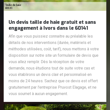
Un devis taille de haie gratuit et sans
engagement à Ivors dans le 60141
Afin que vous puissiez connaitre au préalable les
détails de nos interventions (durée, matériels et
méthodes utilisées, coût, tarif), nous mettons à votre
disposition sur notre site un formulaire de devis que
vous allez remplir. Dès la réception de votre
demande, nous étudions tout de suite votre cas et
vous établirons un devis clair et personnalisé en
moins de 24 heures. Sachez que ce devis est offert
gratuitement par l'entreprise Pruvost Elagage, et ne
vous soumet à aucun engagement.