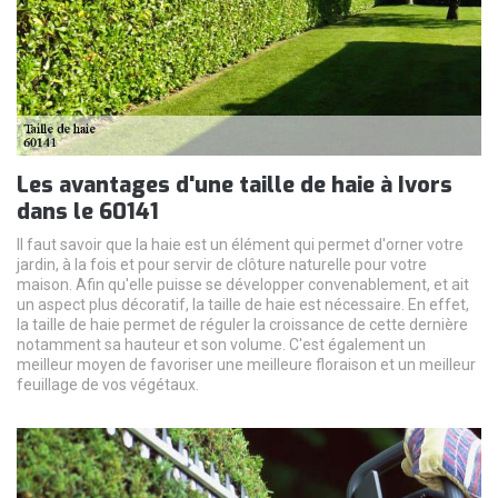
Les avantages d'une taille de haie à Ivors
dans le 60141
Il faut savoir que la haie est un élément qui permet d'orner votre
jardin, à la fois et pour servir de clôture naturelle pour votre
maison. Afin qu'elle puisse se développer convenablement, et ait
un aspect plus décoratif, la taille de haie est nécessaire. En effet,
la taille de haie permet de réguler la croissance de cette dernière
notamment sa hauteur et son volume. C'est également un
meilleur moyen de favoriser une meilleure floraison et un meilleur
feuillage de vos végétaux.