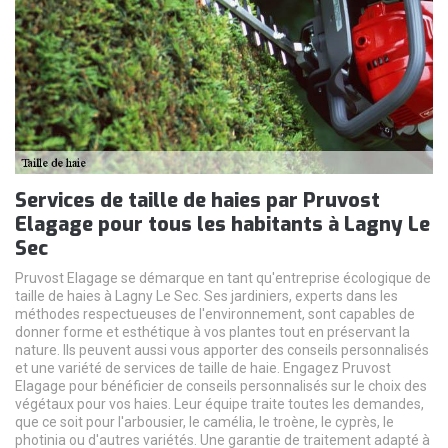
Services de taille de haies par Pruvost
Elagage pour tous les habitants à Lagny Le
Sec
Pruvost Elagage se démarque en tant qu'entreprise écologique de
taille de haies à Lagny Le Sec. Ses jardiniers, experts dans les
méthodes respectueuses de l'environnement, sont capables de
donner forme et esthétique à vos plantes tout en préservant la
nature. Ils peuvent aussi vous apporter des conseils personnalisés
et une variété de services de taille de haie. Engagez Pruvost
Elagage pour bénéficier de conseils personnalisés sur le choix des
végétaux pour vos haies. Leur équipe traite toutes les demandes,
que ce soit pour l'arbousier, le camélia, le troène, le cyprès, le
photinia ou d'autres variétés. Une garantie de traitement adapté à