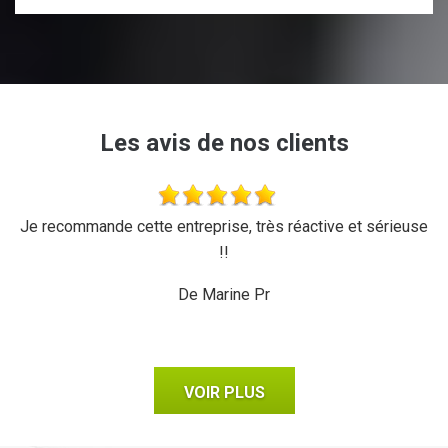
Les avis de nos clients
'a
Je recommande cette entreprise, très réactive et sérieuse
L
r,
!!
d
ux,
il
De Marine Pr
VOIR PLUS