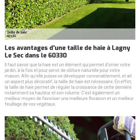
Les avantages d'une taille de haie à Lagny
Le Sec dans le 60330
Il faut savoir que la haie est un élément qui permet d'orner votre
jardin, à la fois et pour servir de clôture naturelle pour votre
maison. Afin qu'elle puisse se développer convenablement, et ait
un aspect plus décoratif, la taille de haie est nécessaire. En effet,
la taille de haie permet de réguler la croissance de cette dernière
notamment sa hauteur et son volume. C'est également un
meilleur moyen de favoriser une meilleure floraison et un meilleur
feuillage de vos végétaux.