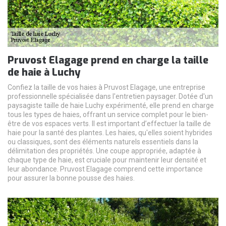
Pruvost Elagage prend en charge la taille
de haie à Luchy
Confiez la taille de vos haies à Pruvost Elagage, une entreprise
professionnelle spécialisée dans l'entretien paysager. Dotée d'un
paysagiste taille de haie Luchy expérimenté, elle prend en charge
tous les types de haies, offrant un service complet pour le bien-
être de vos espaces verts. Il est important d’effectuer la taille de
haie pour la santé des plantes. Les haies, qu'elles soient hybrides
ou classiques, sont des éléments naturels essentiels dans la
délimitation des propriétés. Une coupe appropriée, adaptée à
chaque type de haie, est cruciale pour maintenir leur densité et
leur abondance. Pruvost Elagage comprend cette importance
pour assurer la bonne pousse des haies.