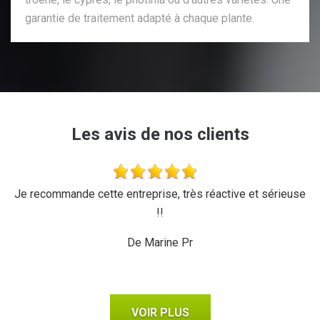
garantie de traitement adapté à chaque plante.
Les avis de nos clients
'a
Je recommande cette entreprise, très réactive et sérieuse
L
r,
!!
d
ux,
il
De Marine Pr
VOIR PLUS