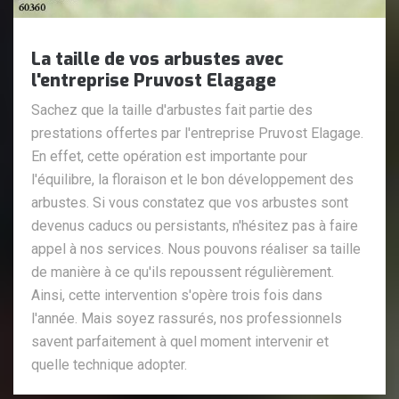
La taille de vos arbustes avec
l'entreprise Pruvost Elagage
Sachez que la taille d'arbustes fait partie des
prestations offertes par l'entreprise Pruvost Elagage.
En effet, cette opération est importante pour
l'équilibre, la floraison et le bon développement des
arbustes. Si vous constatez que vos arbustes sont
devenus caducs ou persistants, n'hésitez pas à faire
appel à nos services. Nous pouvons réaliser sa taille
de manière à ce qu'ils repoussent régulièrement.
Ainsi, cette intervention s'opère trois fois dans
l'année. Mais soyez rassurés, nos professionnels
savent parfaitement à quel moment intervenir et
quelle technique adopter.