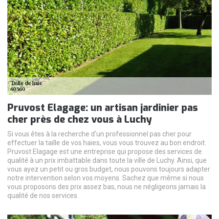
Pruvost Elagage: un artisan jardinier pas
cher près de chez vous à Luchy
Si vous êtes à la recherche d'un professionnel pas cher pour
effectuer la taille de vos haies, vous vous trouvez au bon endroit.
Pruvost Elagage est une entreprise qui propose des services de
qualité à un prix imbattable dans toute la ville de Luchy. Ainsi, que
vous ayez un petit ou gros budget, nous pouvons toujours adapter
notre intervention selon vos moyens. Sachez que même si nous
vous proposons des prix assez bas, nous ne négligeons jamais la
qualité de nos services.