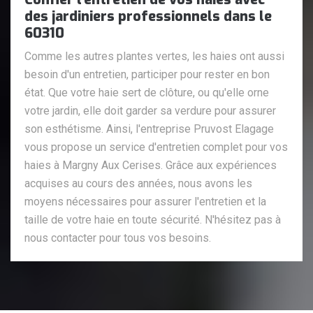
des jardiniers professionnels dans le
60310
Comme les autres plantes vertes, les haies ont aussi
besoin d'un entretien, participer pour rester en bon
état. Que votre haie sert de clôture, ou qu'elle orne
votre jardin, elle doit garder sa verdure pour assurer
son esthétisme. Ainsi, l'entreprise Pruvost Elagage
vous propose un service d'entretien complet pour vos
haies à Margny Aux Cerises. Grâce aux expériences
acquises au cours des années, nous avons les
moyens nécessaires pour assurer l'entretien et la
taille de votre haie en toute sécurité. N'hésitez pas à
nous contacter pour tous vos besoins.