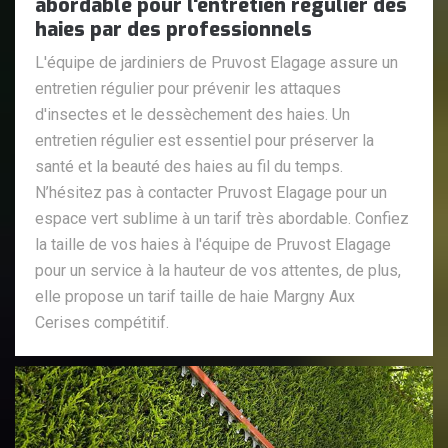
abordable pour l'entretien régulier des
haies par des professionnels
L'équipe de jardiniers de Pruvost Elagage assure un
entretien régulier pour prévenir les attaques
d'insectes et le dessèchement des haies. Un
entretien régulier est essentiel pour préserver la
santé et la beauté des haies au fil du temps.
N’hésitez pas à contacter Pruvost Elagage pour un
espace vert sublime à un tarif très abordable. Confiez
la taille de vos haies à l'équipe de Pruvost Elagage
pour un service à la hauteur de vos attentes, de plus,
elle propose un tarif taille de haie Margny Aux
Cerises compétitif.