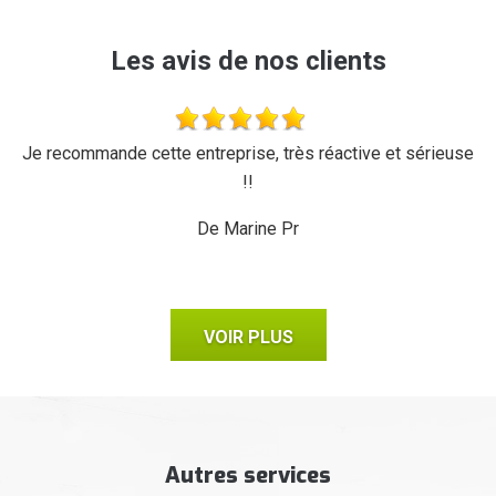
Les avis de nos clients
'a
Je recommande cette entreprise, très réactive et sérieuse
L
r,
!!
d
ux,
il
De Marine Pr
VOIR PLUS
Autres services