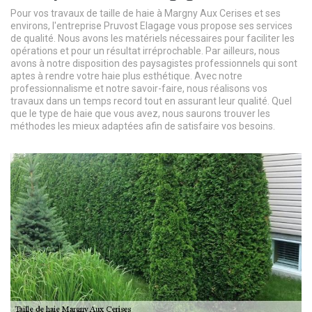
Pour vos travaux de taille de haie à Margny Aux Cerises et ses
environs, l'entreprise Pruvost Elagage vous propose ses services
de qualité. Nous avons les matériels nécessaires pour faciliter les
opérations et pour un résultat irréprochable. Par ailleurs, nous
avons à notre disposition des paysagistes professionnels qui sont
aptes à rendre votre haie plus esthétique. Avec notre
professionnalisme et notre savoir-faire, nous réalisons vos
travaux dans un temps record tout en assurant leur qualité. Quel
que le type de haie que vous avez, nous saurons trouver les
méthodes les mieux adaptées afin de satisfaire vos besoins.