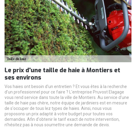
Le prix d'une taille de haie à Montiers et
ses environs
Vos haies ont besoin d'un entretien ? Et vous êtes à la recherche
d'un professionnel pour ce faire ? L'entreprise Pruvost Elagage
vous rend service dans toute la ville de Montiers. Au service d'une
taille de haie pas chère, notre équipe de jardiniers est en mesure
de s'occuper de tous lez types de haies. Ainsi, nous vous
proposons un prix adapté à votre budget pour toutes vos
demandes. Afin d'obtenir le tarif exact de notre intervention,
n'hésitez pas à nous soumettre une demande de devis.