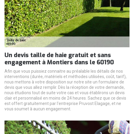
Un devis taille de haie gratuit et sans
engagement à Montiers dans le 60190
Afin que vous puissiez connaitre au préalable les détails de nos
interventions (durée, matériels et méthodes utilisées, coût, tarif),
nous mettons à votre disposition sur notre site un formulaire de
devis que vous allez remplir. Dès la réception de votre demande,
nous étudions tout de suite votre cas et vous établirons un devis
clair et personnalisé en moins de 24 heures. Sachez que ce devis
est offert gratuitement par l'entreprise Pruvost Elagage, et ne
vous soumet à aucun engagement.