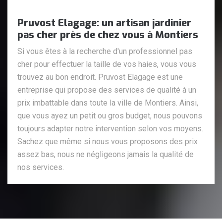
Pruvost Elagage: un artisan jardinier
pas cher près de chez vous à Montiers
Si vous êtes à la recherche d'un professionnel pas
cher pour effectuer la taille de vos haies, vous vous
trouvez au bon endroit. Pruvost Elagage est une
entreprise qui propose des services de qualité à un
prix imbattable dans toute la ville de Montiers. Ainsi,
que vous ayez un petit ou gros budget, nous pouvons
toujours adapter notre intervention selon vos moyens.
Sachez que même si nous vous proposons des prix
assez bas, nous ne négligeons jamais la qualité de
nos services.