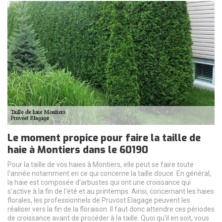
Le moment propice pour faire la taille de
haie à Montiers dans le 60190
Pour la taille de vos haies à Montiers, elle peut se faire toute
l'année notamment en ce qui concerne la taille douce. En général,
la haie est composée d'arbustes qui ont une croissance qui
s'active à la fin de l'été et au printemps. Ainsi, concernant les haies
florales, les professionnels de Pruvost Elagage peuvent les
réaliser vers la fin de la floraison. Il faut donc attendre ces périodes
de croissance avant de procéder à la taille. Quoi qu'il en soit, vous