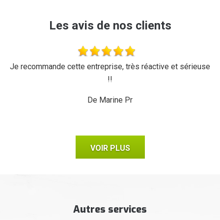
Les avis de nos clients
'a
Je recommande cette entreprise, très réactive et sérieuse
L
r,
!!
d
ux,
il
De Marine Pr
VOIR PLUS
Autres services