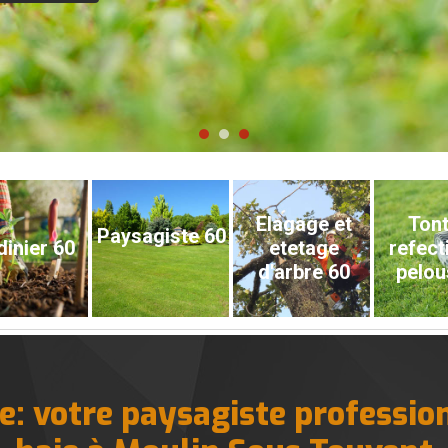
Elagage et
Tont
Paysagiste 60
dinier 60
etetage
refect
d'arbre 60
pelou
: votre paysagiste profession