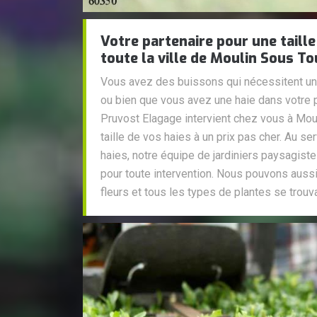
Votre partenaire pour une taille
toute la ville de Moulin Sous T
Vous avez des buissons qui nécessitent un e
ou bien que vous avez une haie dans votre p
Pruvost Elagage intervient chez vous à Mou
taille de vos haies à un prix pas cher. Au s
haies, notre équipe de jardiniers paysagiste
pour toute intervention. Nous pouvons auss
fleurs et tous les types de plantes se trouva