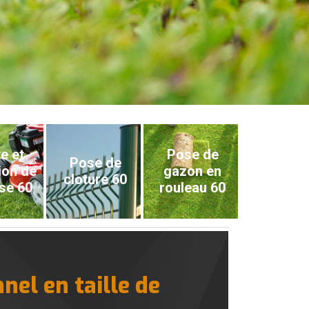
e et
Pose de
Pose de
ion de
gazon en
cloture 60
se 60
rouleau 60
nel en taille de