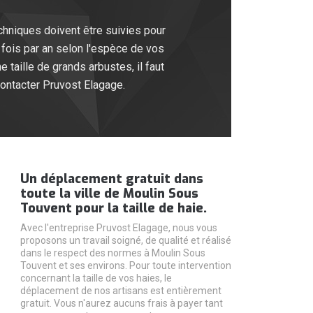
echniques doivent être suivies pour
is fois par an selon l'espèce de vos
ne taille de grands arbustes, il faut
 contacter Pruvost Elagage.
Un déplacement gratuit dans
toute la ville de Moulin Sous
Touvent pour la taille de haie.
Avec l'entreprise Pruvost Elagage, nous vous
proposons un travail soigné, de qualité et réalisé
dans le respect des normes à Moulin Sous
Touvent et ses environs. Pour toute intervention
concernant la taille de vos haies, le
déplacement de nos artisans est entièrement
gratuit. Vous n'aurez aucuns frais à payer tant