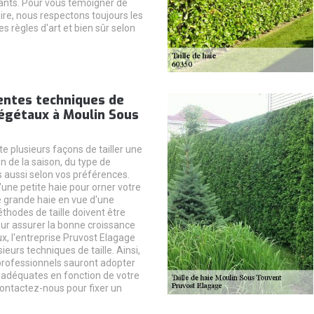
ants. Pour vous témoigner de
ire, nous respectons toujours les
es règles d'art et bien sûr selon
entes techniques de
végétaux à Moulin Sous
ste plusieurs façons de tailler une
n de la saison, du type de
 aussi selon vos préférences.
d'une petite haie pour orner votre
ne grande haie en vue d'une
thodes de taille doivent être
ur assurer la bonne croissance
x, l'entreprise Pruvost Elagage
ieurs techniques de taille. Ainsi,
 professionnels sauront adopter
 adéquates en fonction de votre
Contactez-nous pour fixer un