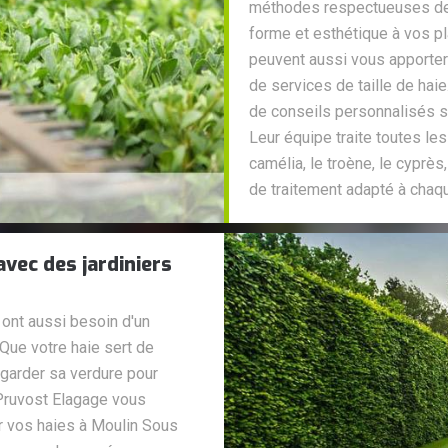
méthodes respectueuses de 
forme et esthétique à vos pla
peuvent aussi vous apporter
de services de taille de hai
de conseils personnalisés s
Leur équipe traite toutes les
camélia, le troène, le cyprès,
de traitement adapté à chaqu
avec des jardiniers
 ont aussi besoin d'un
. Que votre haie sert de
it garder sa verdure pour
 Pruvost Elagage vous
r vos haies à Moulin Sous