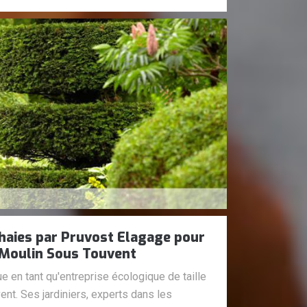
e haies par Pruvost Elagage pour
 Moulin Sous Touvent
 en tant qu'entreprise écologique de taille
nt. Ses jardiniers, experts dans les