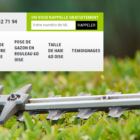
ON VOUS RAPPELLE GRATUITEMENT
2 71 94
POSE DE
DE
TAILLE
GAZON EN
URE
DE HAIE
TEMOIGNAGES
ROULEAU 60
SE
60 OISE
OISE