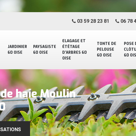
03 59 28 23 81
06 78 4
ELAGAGE ET
TONTE DE
POSE 
JARDINIER
PAYSAGISTE
ÉTÊTAGE
PELOUSE
CLÔT
60 OISE
60 OISE
D'ARBRES 60
60 OISE
60 OI
OISE
e de haie Moulin
0
ISATIONS