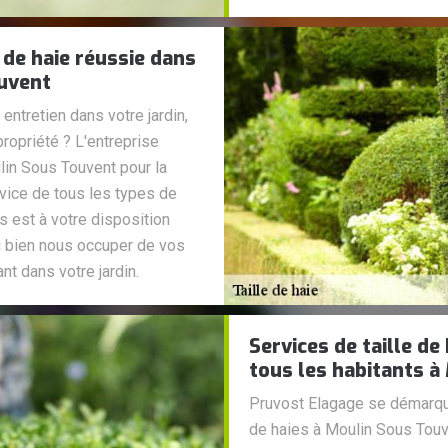
 de haie réussie dans
ouvent
ntretien dans votre jardin,
ropriété ? L'entreprise
lin Sous Touvent pour la
ervice de tous les types de
s est à votre disposition
i bien nous occuper de vos
nt dans votre jardin.
Services de taille d
tous les habitants à
Pruvost Elagage se démarque
de haies à Moulin Sous Touve