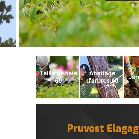
Taille de haie
Abattage
Jar
60
d'arbres 60
Pruvost Elagage