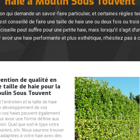
haie à Moulin Sous Touvent
tion qui demande un savoir-faire particulier, et certaines règles t
il est conseillé de faire une taille de haie une ou deux fois ou tro
 cisaille peut suffire pour une petite haie, mais lorsqu'il s'agit d'u
our avoir une haie performante et plus esthétique, n'hésitez pas à
ention de qualité en
 taille de haie pour la
oulin Sous Touvent
'entretien et la taille de haie
on développement de vos
s vos haies peuvent également
our avoir une forme définie aux
ion. Quel que soit le type votre
lauriers, etc. Nous saurons trouver
 adaptées à votre haie avec des