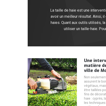
La taille de haie est une interven
avoir un meilleur résultat. Ainsi, 
haies. Quant aux outils utilisés, la
utiliser un taille-haie. P
Une interv
matière de
ville de M
Non seulement l
assurent le b
végétaux, mai
être taillées p
fins de décorat
haie : cyprès, 
les techniques