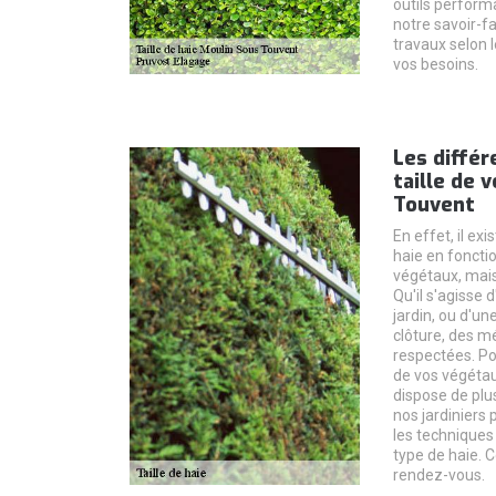
outils perform
notre savoir-fa
travaux selon l
vos besoins.
Les différ
taille de 
Touvent
En effet, il exi
haie en fonctio
végétaux, mais
Qu'il s'agisse 
jardin, ou d'u
clôture, des mé
respectées. Po
de vos végétau
dispose de plus
nos jardiniers
les techniques
type de haie. 
rendez-vous.