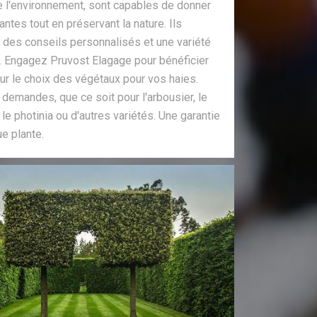
l'environnement, sont capables de donner
ntes tout en préservant la nature. Ils
 des conseils personnalisés et une variété
e. Engagez Pruvost Elagage pour bénéficier
ur le choix des végétaux pour vos haies.
 demandes, que ce soit pour l'arbousier, le
 le photinia ou d'autres variétés. Une garantie
e plante.