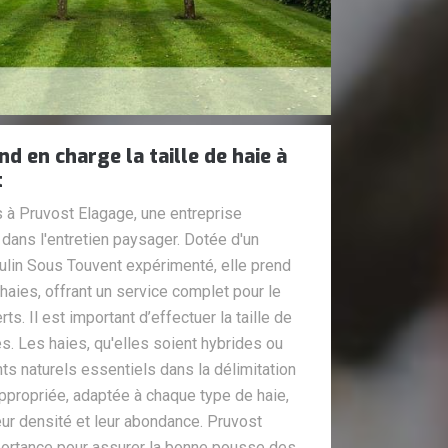
d en charge la taille de haie à
t
es à Pruvost Elagage, une entreprise
dans l'entretien paysager. Dotée d'un
ulin Sous Touvent expérimenté, elle prend
haies, offrant un service complet pour le
s. Il est important d’effectuer la taille de
es. Les haies, qu'elles soient hybrides ou
s naturels essentiels dans la délimitation
ppropriée, adaptée à chaque type de haie,
leur densité et leur abondance. Pruvost
ortance pour assurer la bonne pousse des