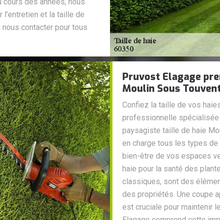
u cours des années, nous
entretien et la taille de
à nous contacter pour tous
Pruvost Elagage pren
Moulin Sous Touven
Confiez la taille de vos hai
professionnelle spécialisée 
paysagiste taille de haie Mo
en charge tous les types de 
bien-être de vos espaces vert
haie pour la santé des plant
classiques, sont des élément
des propriétés. Une coupe a
est cruciale pour maintenir 
Elagage comprend cette imp