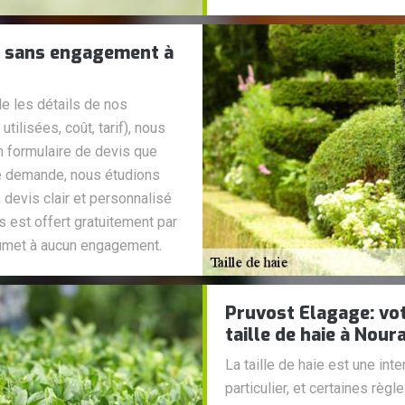
 et sans engagement à
le les détails de nos
tilisées, coût, tarif), nous
un formulaire de devis que
re demande, nous étudions
 devis clair et personnalisé
 est offert gratuitement par
oumet à aucun engagement.
Pruvost Elagage: vo
taille de haie à Nour
La taille de haie est une int
particulier, et certaines règ