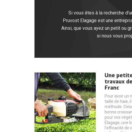
Si vous êtes à la recherche d'u
Pruvost Elagage est une entrepris
Ainsi, que vous ayez un petit ou 
si nous vous pro
Une petite
travaux de
Franc
Pour avoir un m
taille de haie,
méthode. Cela 
bonne croissa
pour vos végét
Elagage, une bo
l'efficacité de