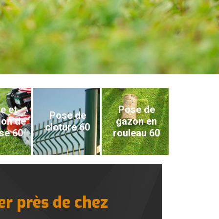
e et
Pose de
Pose de
ion de
gazon en
cloture 60
se 60
rouleau 60
er près de chez