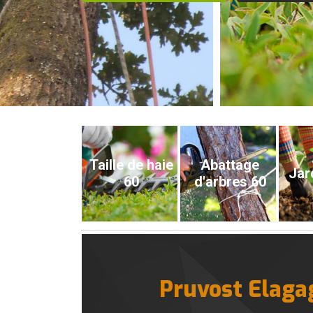
Taille de haie
Abattage
Jar
60
d'arbres 60
Pruvost Elagag