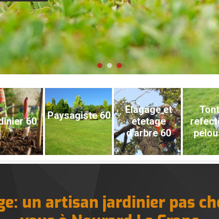
Elagage et
Tont
Paysagiste 60
dinier 60
etetage
refect
d'arbre 60
pelou
e: un artisan jardinier pas ch