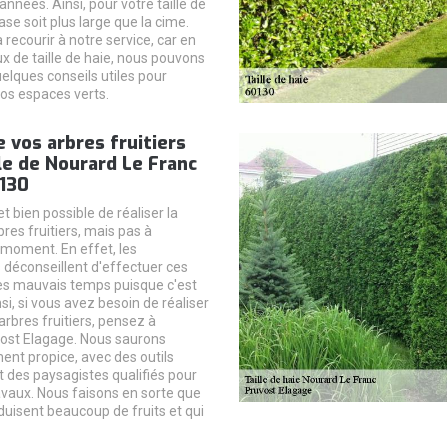
s années. Ainsi, pour votre taille de
base soit plus large que la cime.
 recourir à notre service, car en
x de taille de haie, nous pouvons
elques conseils utiles pour
vos espaces verts.
e vos arbres fruitiers
lle de Nourard Le Franc
0130
 et bien possible de réaliser la
bres fruitiers, mais pas à
 moment. En effet, les
 déconseillent d'effectuer ces
es mauvais temps puisque c'est
i, si vous avez besoin de réaliser
 arbres fruitiers, pensez à
ost Elagage. Nous saurons
ent propice, avec des outils
 des paysagistes qualifiés pour
avaux. Nous faisons en sorte que
duisent beaucoup de fruits et qui