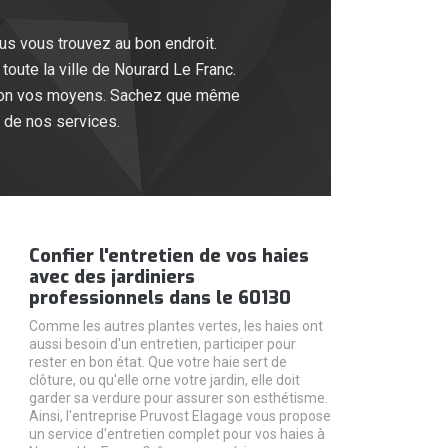
ous vous trouvez au bon endroit.
oute la ville de Nourard Le Franc.
 selon vos moyens. Sachez que même
 de nos services.
Confier l'entretien de vos haies
avec des jardiniers
professionnels dans le 60130
Comme les autres plantes vertes, les haies ont
aussi besoin d'un entretien, participer pour
rester en bon état. Que votre haie sert de
clôture, ou qu'elle orne votre jardin, elle doit
garder sa verdure pour assurer son esthétisme.
Ainsi, l'entreprise Pruvost Elagage vous propose
un service d'entretien complet pour vos haies à