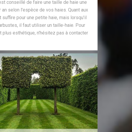
 est conseillé de faire une taille de haie une
ar an selon l'espèce de vos haies. Quant aux
ut suffire pour une petite haie, mais lorsqu'il
rbustes, il faut utiliser un taille-haie. Pour
t plus esthétique, n'hésitez pas à contacter