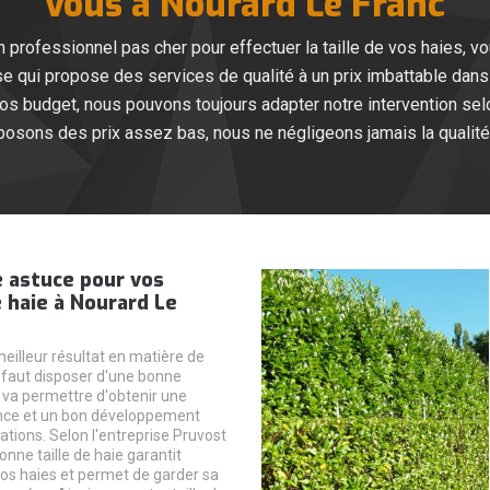
vous à Nourard Le Franc
n professionnel pas cher pour effectuer la taille de vos haies, v
e qui propose des services de qualité à un prix imbattable dans t
gros budget, nous pouvons toujours adapter notre intervention
posons des prix assez bas, nous ne négligeons jamais la qualité
 astuce pour vos
 haie à Nourard Le
eilleur résultat en matière de
 il faut disposer d'une bonne
va permettre d'obtenir une
nce et un bon développement
ations. Selon l'entreprise Pruvost
nne taille de haie garantit
 vos haies et permet de garder sa