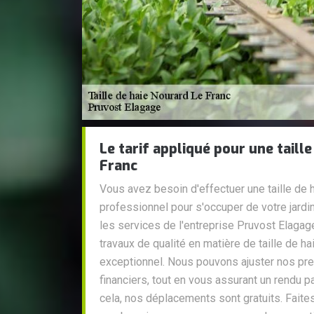
Le tarif appliqué pour une taill
Franc
Vous avez besoin d'effectuer une taille de 
professionnel pour s'occuper de votre jard
les services de l'entreprise Pruvost Elaga
travaux de qualité en matière de taille de hai
exceptionnel. Nous pouvons ajuster nos pr
financiers, tout en vous assurant un rendu p
cela, nos déplacements sont gratuits. Faite