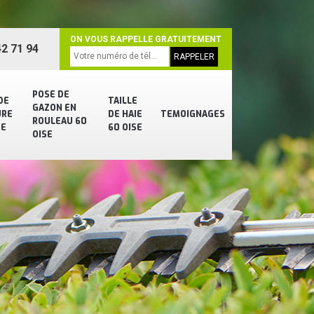
ON VOUS RAPPELLE GRATUITEMENT
2 71 94
POSE DE
DE
TAILLE
GAZON EN
URE
DE HAIE
TEMOIGNAGES
ROULEAU 60
SE
60 OISE
OISE