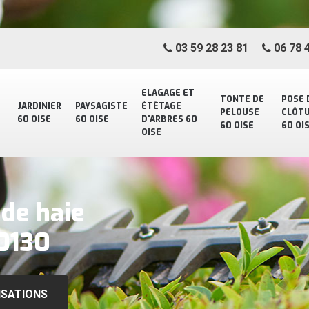
03 59 28 23 81
06 78 4
ELAGAGE ET
TONTE DE
POSE 
JARDINIER
PAYSAGISTE
ÉTÊTAGE
PELOUSE
CLÔT
60 OISE
60 OISE
D'ARBRES 60
60 OISE
60 OI
OISE
 de haie
0130
ISATIONS