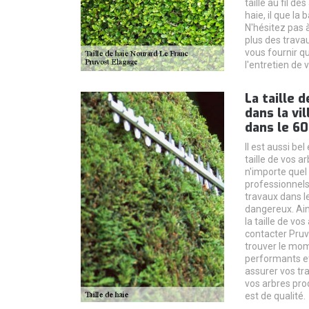
taille au fil de
haie, il que la 
N'hésitez pas à
plus des travau
vous fournir qu
l'entretien de 
La taille d
dans la vi
dans le 6
Il est aussi bel
taille de vos ar
n'importe quel
professionnels
travaux dans l
dangereux. Ains
la taille de vos
contacter Pruv
trouver le mom
performants et
assurer vos tr
vos arbres pro
est de qualité.