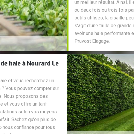
un meilleur résultat. Ainsi, il
ou deux fois ou trois fois p
outils utilisés, la cisaille pe
s'agit d'une taille de grands a
avoir une haie performante e
Pruvost Elagage.
e de haie à Nourard Le
haie et vous recherchez un
in ? Vous pouvez compter sur
ge. Nous proposons des
e et vous offre un tarif
estations selon vos moyens
arfait. Sachez qu'en plus de
s-nous confiance pour tous