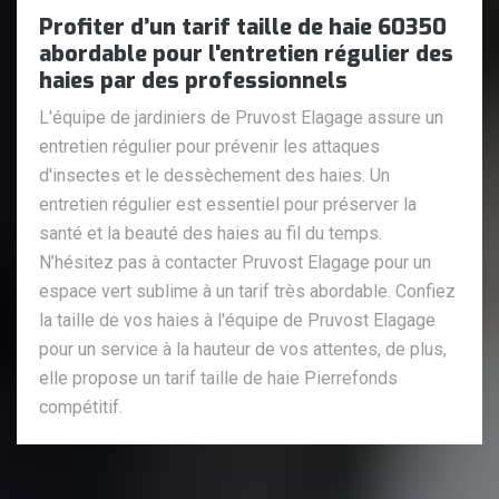
Profiter d’un tarif taille de haie 60350
abordable pour l'entretien régulier des
haies par des professionnels
L'équipe de jardiniers de Pruvost Elagage assure un
entretien régulier pour prévenir les attaques
d'insectes et le dessèchement des haies. Un
entretien régulier est essentiel pour préserver la
santé et la beauté des haies au fil du temps.
N’hésitez pas à contacter Pruvost Elagage pour un
espace vert sublime à un tarif très abordable. Confiez
la taille de vos haies à l'équipe de Pruvost Elagage
pour un service à la hauteur de vos attentes, de plus,
elle propose un tarif taille de haie Pierrefonds
compétitif.