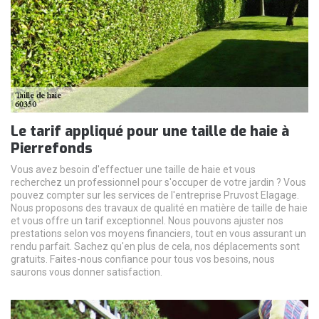
Le tarif appliqué pour une taille de haie à
Pierrefonds
Vous avez besoin d'effectuer une taille de haie et vous
recherchez un professionnel pour s'occuper de votre jardin ? Vous
pouvez compter sur les services de l'entreprise Pruvost Elagage.
Nous proposons des travaux de qualité en matière de taille de haie
et vous offre un tarif exceptionnel. Nous pouvons ajuster nos
prestations selon vos moyens financiers, tout en vous assurant un
rendu parfait. Sachez qu'en plus de cela, nos déplacements sont
gratuits. Faites-nous confiance pour tous vos besoins, nous
saurons vous donner satisfaction.