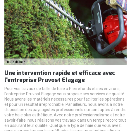
Une intervention rapide et efficace avec
l'entreprise Pruvost Elagage
Pour vos travaux de taille de haie à Pierrefonds et ses environs,
l'entreprise Pruvost Elagage vous propose ses services de qualité.
Nous avons les matériels nécessaires pour faciliter les opérations
et pour un résultat irréprochable. Par ailleurs, nous avons à notre
disposition des paysagistes professionnels qui sont aptes à rendre
votre haie plus esthétique. Avec notre professionnalisme et notre
savoir-faire, nous réalisons vos travaux dans un temps record tout
en assurant leur qualité. Quel que le type de haie que vous avez,
nous saurons trouver les méthodes les mieux adaptées afin de