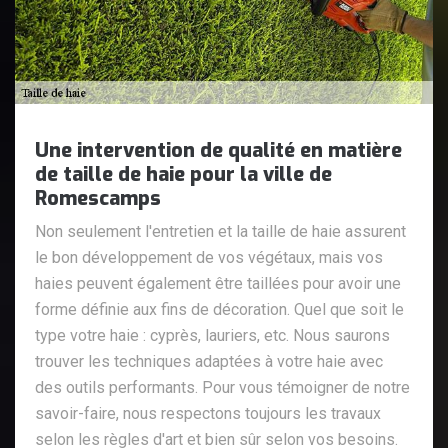
Une intervention de qualité en matière
de taille de haie pour la ville de
Romescamps
Non seulement l'entretien et la taille de haie assurent
le bon développement de vos végétaux, mais vos
haies peuvent également être taillées pour avoir une
forme définie aux fins de décoration. Quel que soit le
type votre haie : cyprès, lauriers, etc. Nous saurons
trouver les techniques adaptées à votre haie avec
des outils performants. Pour vous témoigner de notre
savoir-faire, nous respectons toujours les travaux
selon les règles d'art et bien sûr selon vos besoins.