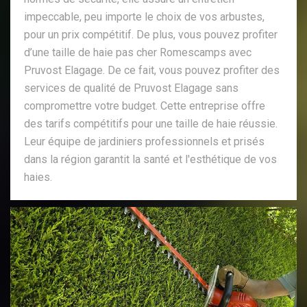
impeccable, peu importe le choix de vos arbustes,
pour un prix compétitif. De plus, vous pouvez profiter
d’une taille de haie pas cher Romescamps avec
Pruvost Elagage. De ce fait, vous pouvez profiter des
services de qualité de Pruvost Elagage sans
compromettre votre budget. Cette entreprise offre
des tarifs compétitifs pour une taille de haie réussie.
Leur équipe de jardiniers professionnels et prisés
dans la région garantit la santé et l'esthétique de vos
haies.