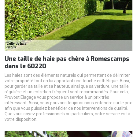
Une taille de haie pas chère à Romescamps
dans le 60220
Les haies sont des éléments naturels qui permettent de délimiter
votre propriété tout en lui apportant une touche esthétique. Ainsi,
pour garder sa taille et sa hauteur, ainsi que sa verdure, une taille
régulière et un entretien fréquent sont recommandés. Pour cela,
Pruvost Elagage vous propose un service à un prix très
intéressant. Ainsi, nous pouvons toujours nous entendre sur le prix
afin que vous puissiez bénéficier de nos interventions de qualité.
Que vous soyez professionnels ou particuliers, notre service est à
votre disposition.